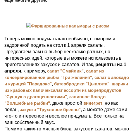
еще многие другие.
Теперь можно подумать как необычно, с юмором и
задоринкой подать на стол к 1 апреля салаты.
Предлагаем вам на выбор несколько разных, но
интересных идей, которые вы можете использовать в
приготовлениях закусок и салатов. И так,
рецепты на 1
апреля
, к примеру,
салат "Смайлик"
,
салат из
консервированной рыбы "Три желания"
,
салат с авокадо
и курицей "Парадокс"
,
бутербродики "Цыплята"
,
шарики
из крабовых палочек
салат ассорти из морепродуктов
"Сундук с драгоценностями"
,
заливное блюдо
"Волшебные рыбки"
, даже простой
винегрет
, но как
подан,
закуска "Трухлявое бревно"
, а можете даже сами
что-то интересное и веселое придумать. Все только на
ваш собственный вкус.
Помимо каких-то мясных блюд, закусок и салатов, можно