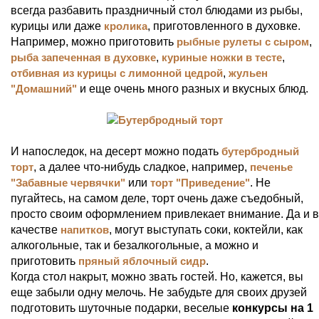
всегда разбавить праздничный стол блюдами из рыбы,
курицы или даже
кролика
, приготовленного в духовке.
Например, можно приготовить
рыбные рулеты с сыром
,
рыба запеченная в духовке
,
куриные ножки в тесте
,
отбивная из курицы с лимонной цедрой
,
жульен
"Домашний"
и еще очень много разных и вкусных блюд.
И напоследок, на десерт можно подать
бутербродный
торт
, а далее что-нибудь сладкое, например,
печенье
"Забавные червячки"
или
торт "Приведение"
. Не
пугайтесь, на самом деле, торт очень даже съедобный,
просто своим оформлением привлекает внимание. Да и в
качестве
напитков
, могут выступать соки, коктейли, как
алкогольные, так и безалкогольные, а можно и
приготовить
пряный яблочный сидр
.
Когда стол накрыт, можно звать гостей. Но, кажется, вы
еще забыли одну мелочь. Не забудьте для своих друзей
подготовить шуточные подарки, веселые
конкурсы на 1