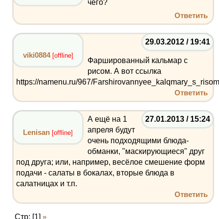
чего?
Ответить
29.03.2012 / 19:41
viki0884
[offline]
Фаршированный кальмар с
рисом. А вот ссылка
https://namenu.ru/967/Farshirovannyee_kalqmary_s_risom
Ответить
А ещё на 1
27.01.2013 / 15:24
апреля будут
Lenisan
[offline]
очень подходящими блюда-
обманки, "маскирующиеся" друг
под друга; или, например, весёлое смешение форм
подачи - салаты в бокалах, вторые блюда в
салатницах и т.п.
Ответить
Стр: [1]
»