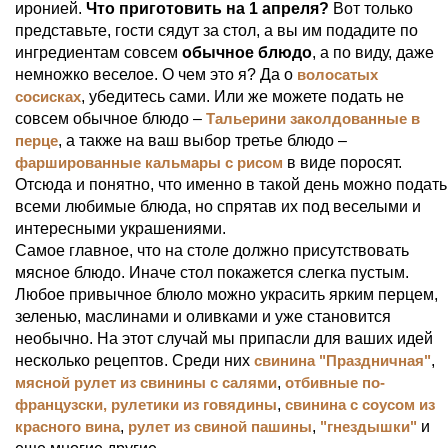
иронией.
Что приготовить на 1 апреля?
Вот только
представьте, гости сядут за стол, а вы им подадите по
ингредиентам совсем
обычное блюдо
, а по виду, даже
немножко веселое. О чем это я? Да о
волосатых
сосисках
, убедитесь сами. Или же можете подать не
совсем обычное блюдо –
Тальерини заколдованные в
перце
, а также на ваш выбор третье блюдо –
фаршированные кальмары с рисом
в виде поросят.
Отсюда и понятно, что именно в такой день можно подать
всеми любимые блюда, но спрятав их под веселыми и
интересными украшениями.
Самое главное, что на столе должно присутствовать
мясное блюдо. Иначе стол покажется слегка пустым.
Любое привычное блюло можно украсить ярким перцем,
зеленью, маслинами и оливками и уже становится
необычно. На этот случай мы припасли для ваших идей
несколько рецептов. Среди них
свинина "Праздничная"
,
мясной рулет из свинины с салями
,
отбивные по-
французски,
рулетики из говядины
,
свинина с соусом из
красного вина
,
рулет из свиной пашины
,
"гнездышки"
и