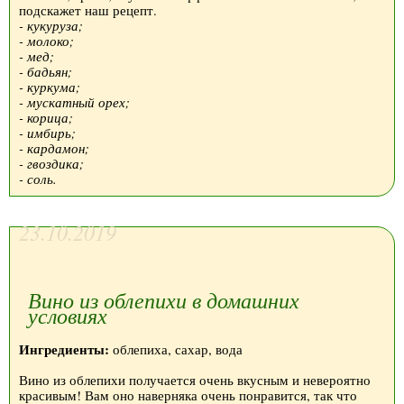
подскажет наш рецепт.
- кукуруза;
- молоко;
- мед;
- бадьян;
- куркума;
- мускатный орех;
- корица;
- имбирь;
- кардамон;
- гвоздика;
- соль.
23.10.2019
Вино из облепихи в домашних
условиях
Ингредиенты:
облепиха, сахар, вода
Вино из облепихи получается очень вкусным и невероятно
красивым! Вам оно наверняка очень понравится, так что