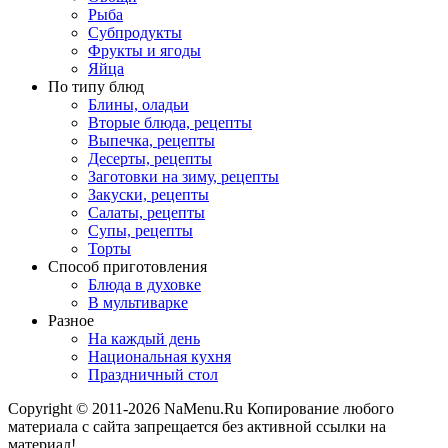
Рыба
Субпродукты
Фрукты и ягоды
Яйца
По типу блюд
Блины, оладьи
Вторые блюда, рецепты
Выпечка, рецепты
Десерты, рецепты
Заготовки на зиму, рецепты
Закуски, рецепты
Салаты, рецепты
Супы, рецепты
Торты
Способ приготовления
Блюда в духовке
В мультиварке
Разное
На каждый день
Национальная кухня
Праздничный стол
Copyright © 2011-2026 NaMenu.Ru Копирование любого
материала с сайта запрещается без активной ссылки на
материал!