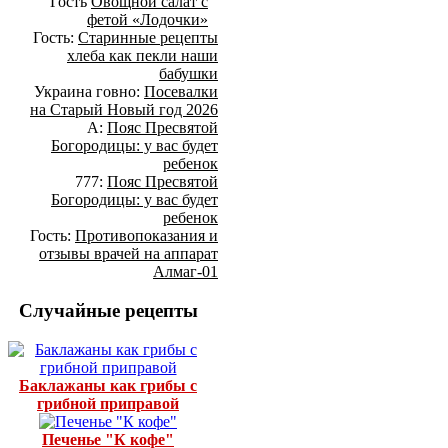
Гость
Овощной салат с
фетой «Лодочки»
Гость:
Старинные рецепты
хлеба как пекли наши
бабушки
Украина говно:
Посевалки
на Старый Новый год 2026
А:
Пояс Пресвятой
Богородицы: у вас будет
ребенок
777:
Пояс Пресвятой
Богородицы: у вас будет
ребенок
Гость:
Противопоказания и
отзывы врачей на аппарат
Алмаг-01
Случайные рецепты
Баклажаны как грибы с
грибной приправой
Печенье "К кофе"