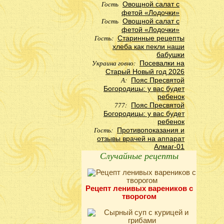
Гость
Овощной салат с
фетой «Лодочки»
Гость
Овощной салат с
фетой «Лодочки»
Гость:
Старинные рецепты
хлеба как пекли наши
бабушки
Украина говно:
Посевалки на
Старый Новый год 2026
А:
Пояс Пресвятой
Богородицы: у вас будет
ребенок
777:
Пояс Пресвятой
Богородицы: у вас будет
ребенок
Гость:
Противопоказания и
отзывы врачей на аппарат
Алмаг-01
Случайные рецепты
Рецепт ленивых вареников с
творогом