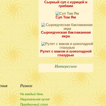
Сырный суп с курицей и
грибами
Суп Том Ям
Сыроедческая баклажанная
икра
Рулет с маком и шоколадной
глазурью
Интересное
ения
Разное
На каждый день
Национальная кухня
Праздничный стол