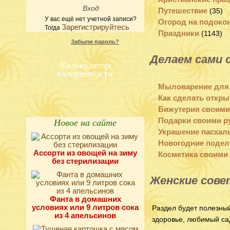
Путешествие
(35)
У вас ещё нет учетной записи?
Огород на подоко
Зарегистрируйтесь
Тогда
Праздники
(1143)
Забыли пароль?
Делаем сами 
Калькулятор
калорийности
Мыловарение для
Как сделать откры
Бижутерия своими
Новое на сайте
Подарки своими р
Украшение пасхал
Новогодние подел
Ассорти из овощей на зиму
Косметика своими
без стерилизации
Женские сов
Фанта в домашних
условиях или 9 литров сока
Раздел будет полезны
из 4 апельсинов
здоровье, любимый сад