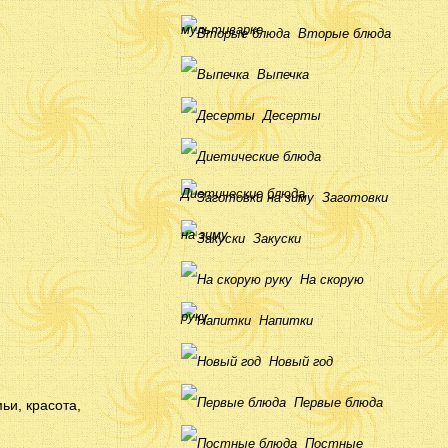
мультиварке
Вторые блюда
Выпечка
Десерты
Диетические блюда
Заготовки
на зиму
Закуски
На скорую
руку
Напитки
Новый год
Первые блюда
ьи, красота,
Постные