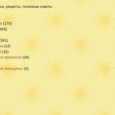
тьи, рецепты, полезные советы.
е
(170)
943)
(361)
ра
(13)
и
(11)
 и пряности
(26)
ной женщины
(6)