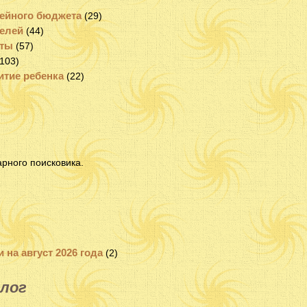
ейного бюджета
(29)
елей
(44)
еты
(57)
103)
итие ребенка
(22)
рного поисковика.
 на август 2026 года
(2)
лог