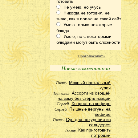
готовить
Не умею, но учусь
Никогда не готовил, не
знаю, как я попал на такой сайт
Умею только некоторые
блюда
Умею, но с некоторыми
блюдами могут быть сложности
Проголосовать
Новые комментарии
Гость
Мокрый пасхальный
кулич
Наталия
Ассорти из овощей
на зиму без стерилизации
Сергей
Хворост на кефире
Сергей
Пышные вергуны на
кефире
Гость
Суп для похудения из
сельдерея
Гость
Как приготовить
потрошки