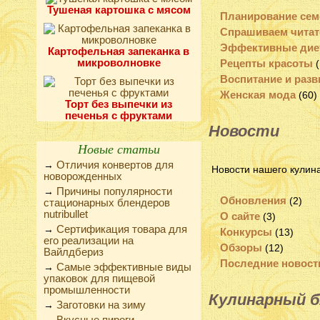
Тушеная картошка с мясом
Планирование сем
Спрашиваем читат
Эффективные ди
Картофельная запеканка в
микроволновке
Рецепты красоты
(
Воспитание и разв
Женская мода
(60)
Торт без выпечки из
печенья с фруктами
Новости
Новые статьи
Отличия конвертов для
→
Новости нашего кулина
новорожденных
Причины популярности
→
Обновления
(2)
стационарных блендеров
nutribullet
О сайте
(3)
Сертификация товара для
→
Конкурсы
(13)
его реализации на
Обзоры
(12)
Вайлдбериз
Последние новости
Самые эффективные виды
→
упаковок для пищевой
промышленности
Кулинарный б
Заготовки на зиму
→
Вкусные пироги,