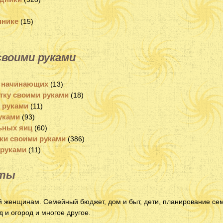
ннике
(15)
своими руками
 начинающих
(13)
тку своими руками
(18)
 руками
(11)
уками
(93)
ьных яиц
(60)
ки своими руками
(386)
 руками
(11)
еты
й женщинам. Семейный бюджет, дом и быт, дети, планирование сем
 и огород и многое другое.