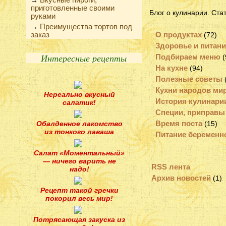
→
приготовленные своими
Блог о кулинарии. Ста
руками
Преимущества тортов под
→
заказ
О продуктах
(72)
Здоровье и питани
Интересные рецепты
Подбираем меню
(
На кухне
(94)
Полезные советы
Кухни народов ми
Нереально вкусный
История кулинари
салатик!
Специи, приправы
Время поста
Обалденное лакомство
(15)
из тонкого лаваша
Питание беремен
Салат «Моментальный»
— ничего варить не
RSS лента
надо!
Архив новостей
(1)
Рецепт такой гречки
покорил весь мир!
Потрясающая закуска из