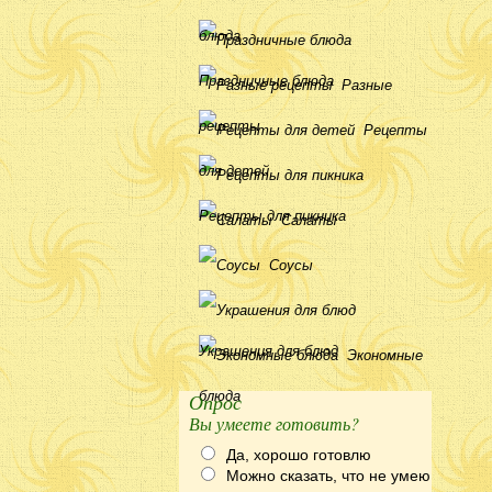
блюда
Праздничные блюда
Разные
рецепты
Рецепты
для детей
Рецепты для пикника
Салаты
Соусы
Украшения для блюд
Экономные
блюда
Опрос
Вы умеете готовить?
Да, хорошо готовлю
Можно сказать, что не умею