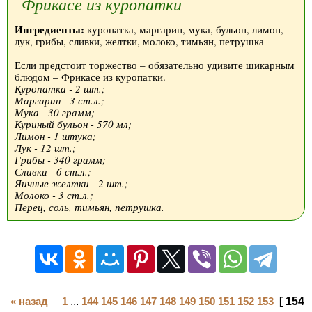
Фрикасе из куропатки
Ингредиенты:
куропатка, маргарин, мука, бульон, лимон,
лук, грибы, сливки, желтки, молоко, тимьян, петрушка
Если предстоит торжество – обязательно удивите шикарным
блюдом – Фрикасе из куропатки.
Куропатка - 2 шт.;
Маргарин - 3 ст.л.;
Мука - 30 грамм;
Куриный бульон - 570 мл;
Лимон - 1 штука;
Лук - 12 шт.;
Грибы - 340 грамм;
Сливки - 6 ст.л.;
Яичные желтки - 2 шт.;
Молоко - 3 ст.л.;
Перец, соль, тимьян, петрушка.
« назад
1
...
144
145
146
147
148
149
150
151
152
153
[ 154