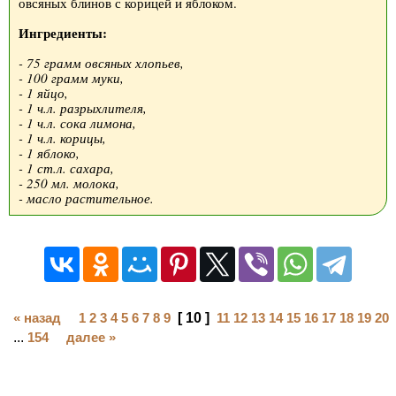
овсяных блинов с корицей и яблоком.
Ингредиенты:
- 75 грамм овсяных хлопьев,
- 100 грамм муки,
- 1 яйцо,
- 1 ч.л. разрыхлителя,
- 1 ч.л. сока лимона,
- 1 ч.л. корицы,
- 1 яблоко,
- 1 ст.л. сахара,
- 250 мл. молока,
- масло растительное.
« назад
1
2
3
4
5
6
7
8
9
[ 10 ]
11
12
13
14
15
16
17
18
19
20
...
154
далее »