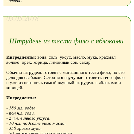
- зелень.
03.05.2018
Штрудель из теста фило с яблоками
Ингредиенты:
вода, соль, уксус, масло, мука, крахмал,
яблоко, орех, корица, лимонный сок, сахар
Обычно штрудель готовят с магазинного теста фило, но это
дело для слабаков. Сегодня я научу вас готовить тесто фило
и уже из него печь самый вкусный штрудель с яблоками и
корицей.
Ингредиенты:
- 180 мл. воды,
- пол ч.л. соли,
- 2 ч.л. винного уксуса,
- 10 ч.л. подсолнечного масла,
- 350 грамм муки,
- 50 грамм кукурузного крахмала,