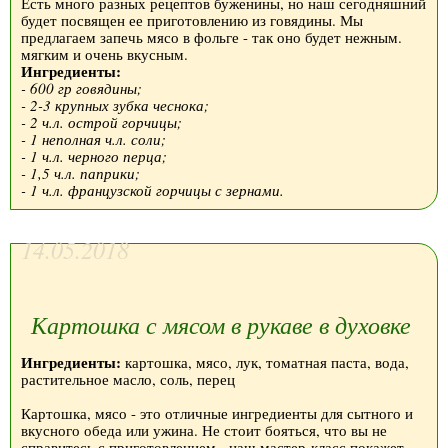
Есть много разных рецептов буженины, но наш сегодняшний
будет посвящен ее приготовлению из говядины. Мы
предлагаем запечь мясо в фольге - так оно будет нежным.
мягким и очень вкусным.
Ингредиенты:
- 600 гр говядины;
- 2-3 крупных зубка чеснока;
- 2 ч.л. острой горчицы;
- 1 неполная ч.л. соли;
- 1 ч.л. черного перца;
- 1,5 ч.л. паприки;
- 1 ч.л. французской горчицы с зернами.
14.05.2018
Картошка с мясом в рукаве в духовке
Ингредиенты:
картошка, мясо, лук, томатная паста, вода,
растительное масло, соль, перец
Картошка, мясо - это отличные ингредиенты для сытного и
вкусного обеда или ужина. Не стоит бояться, что вы не
справитесь с приготовлением - наш мастер-класс покажет