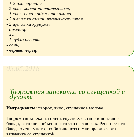
- 1-2 ч.л. горчицы,
- 2 ст.л. масла растительного,
- 1 ст.л. сока лайма или лимона,
- 2 щепотки смеси итальянских трав,
- 2 щепотки куркумы,
- помидор,
- лук,
- 2 зубка чеснока,
- соль,
- черный перец.
03.05.2018
Творожная запеканка со сгущенкой в
духовке
Ингредиенты:
творог, яйцо, сгущенное молоко
Творожная запеканка очень вкусное, сытное и полезное
блюдо, которое я обычно готовлю на завтрак. Рецепт этого
блюда очень много, но больше всего мне нравится эта
запеканка со сгущенкой.