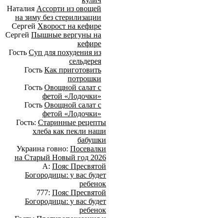
Наталия
Ассорти из овощей
на зиму без стерилизации
Сергей
Хворост на кефире
Сергей
Пышные вергуны на
кефире
Гость
Суп для похудения из
сельдерея
Гость
Как приготовить
потрошки
Гость
Овощной салат с
фетой «Лодочки»
Гость
Овощной салат с
фетой «Лодочки»
Гость:
Старинные рецепты
хлеба как пекли наши
бабушки
Украина говно:
Посевалки
на Старый Новый год 2026
А:
Пояс Пресвятой
Богородицы: у вас будет
ребенок
777:
Пояс Пресвятой
Богородицы: у вас будет
ребенок