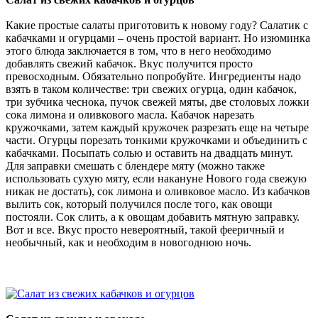
Какие простые салаты приготовить к новому году? Салатик с
кабачками и огурцами – очень простой вариант. Но изюминка
этого блюда заключается в том, что в него необходимо
добавлять свежий кабачок. Вкус получится просто
превосходным. Обязательно попробуйте. Ингредиенты надо
взять в таком количестве: три свежих огурца, один кабачок,
три зубчика чеснока, пучок свежей мяты, две столовых ложки
сока лимона и оливкового масла. Кабачок нарезать
кружочками, затем каждый кружочек разрезать еще на четыре
части. Огурцы порезать тонкими кружочками и объединить с
кабачками. Посыпать солью и оставить на двадцать минут.
Для заправки смешать с блендере мяту (можно также
использовать сухую мяту, если накануне Нового года свежую
никак не достать), сок лимона и оливковое масло. Из кабачков
вылить сок, который получился после того, как овощи
постояли. Сок слить, а к овощам добавить мятную заправку.
Вот и все. Вкус просто невероятный, такой фееричный и
необычный, как и необходим в новогоднюю ночь.