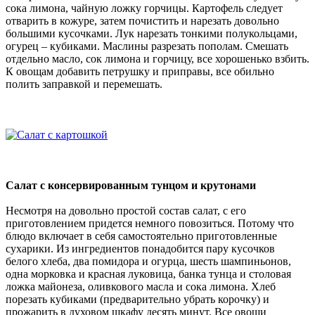
сока лимона, чайную ложку горчицы. Картофель следует
отварить в кожуре, затем почистить и нарезать довольно
большими кусочками. Лук нарезать тонкими полукольцами,
огурец – кубиками. Маслины разрезать пополам. Смешать
отдельно масло, сок лимона и горчицу, все хорошенько взбить.
К овощам добавить петрушку и приправы, все обильно
полить заправкой и перемешать.
Салат с консервированным тунцом и крутонами
Несмотря на довольно простой состав салат, с его
приготовлением придется немного повозиться. Потому что
блюдо включает в себя самостоятельно приготовленные
сухарики. Из ингредиентов понадобится пару кусочков
белого хлеба, два помидора и огурца, шесть шампиньонов,
одна морковка и красная луковица, банка тунца и столовая
ложка майонеза, оливкового масла и сока лимона. Хлеб
порезать кубиками (предварительно убрать корочку) и
прожарить в духовом шкафу десять минут. Все овощи