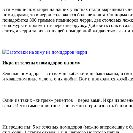
Эти мелкие помидоры на наших участках стали выращивать не 
помидорами, то в черри содержится больше калия. Он нормализ
понадобится 800 граммов помидоров черри, две столовых ложк
от кожуры и пропустить через мясорубку. Добавить соль и сах
слить, а черри залить кипящей помидорной жидкостью, закатат
Икра из зеленых помидоров на зиму
Зеленые помидоры – это вам не кабачки и не баклажаны, из к
и квашеном виде мало кто их любит. Вот и приходится хозяйк
Один из таких «хитрых» рецептов – перед вами. Икра из зелен
салат. И что самое приятное – не нужно стерилизовать банки пе
Ингредиенты: 5 кг зеленых помидоров (можно вперемешку с бурым
ст.л. соли, 1 стакан сахара, 1 ч.л. черного молотого перца.