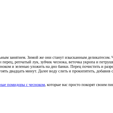
ельным занятием. Зимой же они станут изысканным деликатесом.
 перец, репчатый лук, зубчик чеснока, веточка укропа и петруш
сноком и зеленью уложить на дно банки. Перец почистить и разре
оять двадцать минут. Далее воду слить и прокипятить, добавив со
ные помидоры с чесноком
, которые вас просто покорят своим п