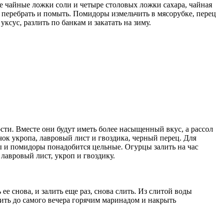
ве чайные ложки соли и четыре столовых ложки сахара, чайная
 перебрать и помыть. Помидоры измельчить в мясорубке, перец
ксус, разлить по банкам и закатать на зиму.
ти. Вместе они будут иметь более насыщенный вкус, а рассол
чок укропа, лавровый лист и гвоздика, черный перец. Для
ы и помидоры понадобится цельные. Огурцы залить на час
 лавровый лист, укроп и гвоздику.
е снова, и залить еще раз, снова слить. Из слитой воды
лить до самого вечера горячим маринадом и накрыть