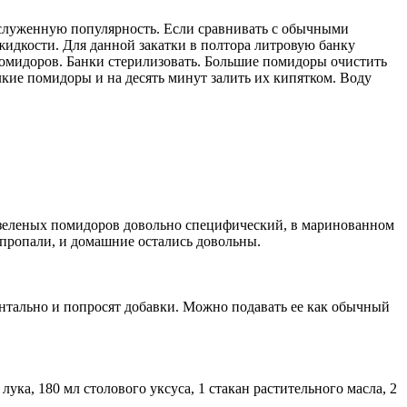
аслуженную популярность. Если сравнивать с обычными
жидкости. Для данной закатки в полтора литровую банку
помидоров. Банки стерилизовать. Большие помидоры очистить
лкие помидоры и на десять минут залить их кипятком. Воду
 у зеленых помидоров довольно специфический, в маринованном
 пропали, и домашние остались довольны.
ентально и попросят добавки. Можно подавать ее как обычный
лука, 180 мл столового уксуса, 1 стакан растительного масла, 2