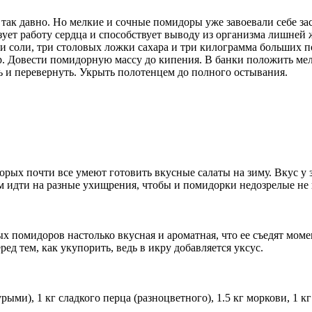
так давно. Но мелкие и сочные помидоры уже завоевали себе з
ует работу сердца и способствует выводу из организма лишней 
и соли, три столовых ложки сахара и три килограмма больших 
ар. Довести помидорную массу до кипения. В банки положить ме
ь и перевернуть. Укрыть полотенцем до полного остывания.
оторых почти все умеют готовить вкусные салаты на зиму. Вкус
ам идти на разные ухищрения, чтобы и помидорки недозрелые не
ых помидоров настолько вкусная и ароматная, что ее съедят мом
ред тем, как укупорить, ведь в икру добавляется уксус.
и), 1 кг сладкого перца (разноцветного), 1.5 кг моркови, 1 кг 