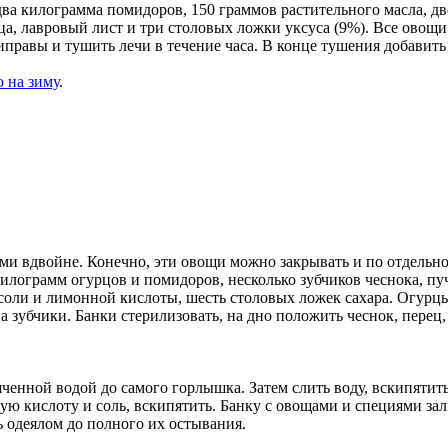
два килограмма помидоров, 150 граммов растительного масла, д
а, лавровый лист и три столовых ложки уксуса (9%). Все овощи
правы и тушить лечи в течение часа. В конце тушения добавить у
 на зиму
.
и вдвойне. Конечно, эти овощи можно закрывать и по отдельнос
килограмм огурцов и помидоров, несколько зубчиков чеснока, пу
соли и лимонной кислоты, шесть столовых ложек сахара. Огурц
а зубчики. Банки стерилизовать, на дно положить чеснок, перец,
нной водой до самого горлышка. Затем слить воду, вскипятить е
ную кислоту и соль, вскипятить. Банку с овощами и специями за
ь одеялом до полного их остывания.