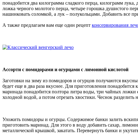
понадобится два килограмма сладкого перца, килограмм лука, 
ложка черного молотого перца, четыре горошка душистого перц
нашинковать соломкой, а лук – полукольцами. Добавить все при
А также предлагаем вам еще один рецепт
консервирования лечо
Ассорти с помидорами и огурцами с лимонной кислотой
Заготовки на зиму из помидоров и огурцов получаются вкусным
будет еще в два раза вкуснее. Для приготовления понадобится 
маринада понадобится полтора литра воды, три чайных ложки 
холодной водой, а потом отрезать хвостики. Чеснок разделить н
Уложить помидоры и огурцы. Содержимое банки залить вскипяче
приготовить маринад. Для этого в воду добавить сахар, лимон
металлической крышкой, закатать. Перевернуть банки и укутат