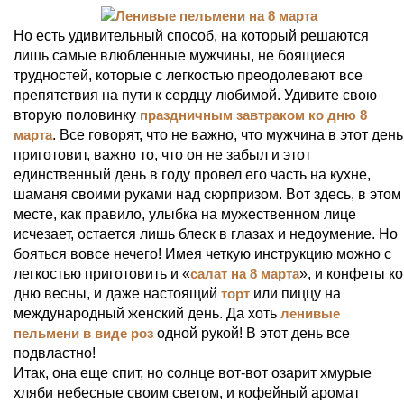
Но есть удивительный способ, на который решаются
лишь самые влюбленные мужчины, не боящиеся
трудностей, которые с легкостью преодолевают все
препятствия на пути к сердцу любимой. Удивите свою
вторую половинку
праздничным завтраком ко дню 8
марта
. Все говорят, что не важно, что мужчина в этот день
приготовит, важно то, что он не забыл и этот
единственный день в году провел его часть на кухне,
шаманя своими руками над сюрпризом. Вот здесь, в этом
месте, как правило, улыбка на мужественном лице
исчезает, остается лишь блеск в глазах и недоумение. Но
бояться вовсе нечего! Имея четкую инструкцию можно с
легкостью приготовить и «
салат на 8 марта
», и конфеты ко
дню весны, и даже настоящий
торт
или пиццу на
международный женский день. Да хоть
ленивые
пельмени в виде роз
одной рукой! В этот день все
подвластно!
Итак, она еще спит, но солнце вот-вот озарит хмурые
хляби небесные своим светом, и кофейный аромат