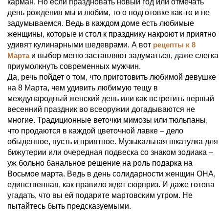
карман. Но если праздновать новый год или отмечать
день рождения мы и любим, то о подготовке как-то и не
задумываемся. Ведь в каждом доме есть любимые
женщины, которые и стол к празднику накроют и приятно
удивят кулинарными шедеврами. А вот
рецепты к 8
Марта
и выбор меню заставляют задуматься, даже слегка
приумолкнуть современных мужчин.
Да, речь пойдет о том, что приготовить любимой девушке
на 8 Марта, чем удивить любимую тещу в
международный женский день или как встретить первый
весенний праздник во всеоружии догадываются не
многие. Традиционные веточки мимозы или тюльпаны,
что продаются в каждой цветочной лавке – дело
обыденное, пусть и приятное. Музыкальная шкатулка для
бижутерии или очередная подвеска со знаком зодиака –
уж больно банальное решение на роль подарка на
Восьмое марта. Ведь в день солидарности женщин ОНА,
единственная, как правило ждет сюрприз. И даже готова
угадать, что вы ей подарите мартовским утром. Не
пытайтесь быть предсказуемыми.