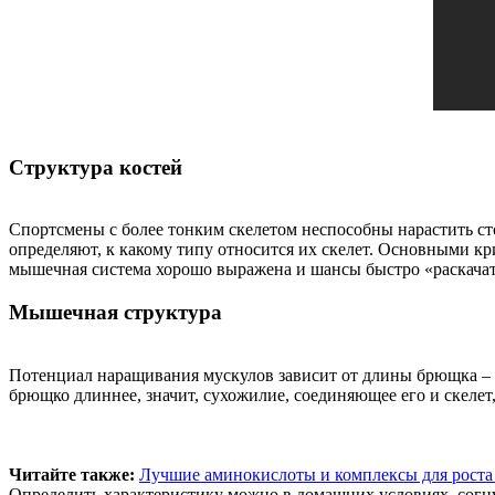
Структура костей
Спортсмены с более тонким скелетом неспособны нарастить ст
определяют, к какому типу относится их скелет. Основными кр
мышечная система хорошо выражена и шансы быстро «раскачат
Мышечная структура
Потенциал наращивания мускулов зависит от длины брющка – ча
брющко длиннее, значит, сухожилие, соединяющее его и скеле
Читайте также:
Лучшие аминокислоты и комплексы для рост
Определить характеристику можно в домашних условиях, согну