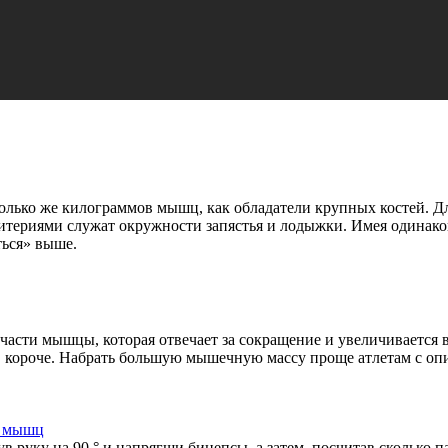
олько же килограммов мышц, как обладатели крупных костей. Д
итериями служат окружности запястья и лодыжки. Имея одинаков
ься» выше.
сти мышцы, которая отвечает за сокращение и увеличивается в 
т, короче. Набрать большую мышечную массу проще атлетам с оп
а мышц
в руку на 90 ° и напрягши бицепсы, а затем, посчитав сколько