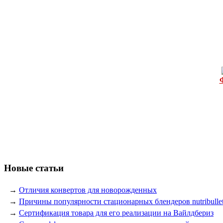
Новые статьи
→
Отличия конвертов для новорожденных
→
Причины популярности стационарных блендеров nutribulle
→
Сертификация товара для его реализации на Вайлдбериз