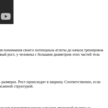
ля понимания своего потенциала атлеты до начала тренировок
ый рост, у человека с большим диаметром этих частей тела
размерах. Рост происходит в ширину. Соответственно, если
исанной структурой.
 пальцев поместится между началом двуглавой мышцы и