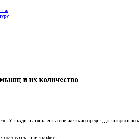
ство
туру
 мышц и их количество
ь. У каждого атлета есть свой жёсткий предел, до которого он 
ла процессов гипертрофии;