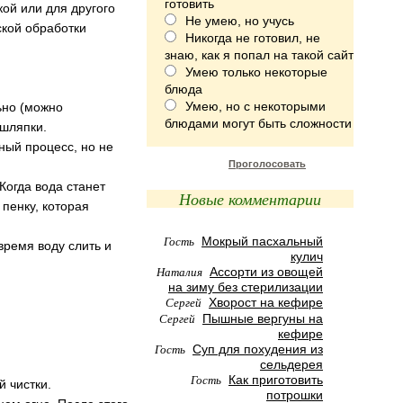
готовить
ой или для другого
Не умею, но учусь
ской обработки
Никогда не готовил, не
знаю, как я попал на такой сайт
Умею только некоторые
блюда
Умею, но с некоторыми
ьно (можно
блюдами могут быть сложности
 шляпки.
ный процесс, но не
Проголосовать
Когда вода станет
Новые комментарии
 пенку, которая
Гость
Мокрый пасхальный
время воду слить и
кулич
Наталия
Ассорти из овощей
на зиму без стерилизации
Сергей
Хворост на кефире
Сергей
Пышные вергуны на
кефире
Гость
Суп для похудения из
сельдерея
Гость
Как приготовить
й чистки.
потрошки