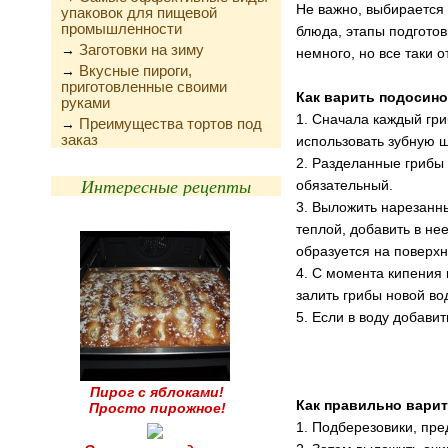
Не важно, выбирается 
упаковок для пищевой
промышленности
блюда, этапы подготов
Заготовки на зиму
→
немного, но все таки о
Вкусные пироги,
→
приготовленные своими
Как варить подосино
руками
1. Сначала каждый гри
Преимущества тортов под
→
заказ
использовать зубную щ
2. Разделанные грибы 
Интересные рецепты
обязательный.
3. Выложить нарезанны
теплой, добавить в не
образуется на поверхн
4. С момента кипения 
залить грибы новой во
5. Если в воду добавит
Пирог с яблоками!
Как правильно варит
Просто пирожное!
1. Подберезовики, пре