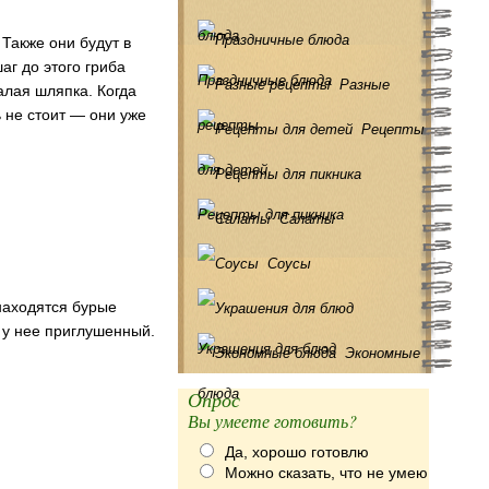
блюда
 Также они будут в
аг до этого гриба
Праздничные блюда
Разные
алая шляпка. Когда
 не стоит — они уже
рецепты
Рецепты
для детей
Рецепты для пикника
Салаты
Соусы
 находятся бурые
 у нее приглушенный.
Украшения для блюд
Экономные
блюда
Опрос
Вы умеете готовить?
Да, хорошо готовлю
Можно сказать, что не умею