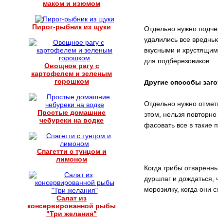
маком и изюмом
Пирог-рыбник из щуки
Отдельно нужно подчер
удалились все вредные
вкусными и хрустящими
для подберезовиков.
Овощное рагу с
картофелем и зеленым
горошком
Другие способы заго
Отдельно нужно отмети
Простые домашние
этом, нельзя повторно
чебуреки на водке
фасовать все в такие 
Спагетти с тунцом и
лимоном
Когда грибы отваренн
дуршлаг и дождаться, 
морозилку, когда они с
Салат из
консервированной рыбы
"Три желания"