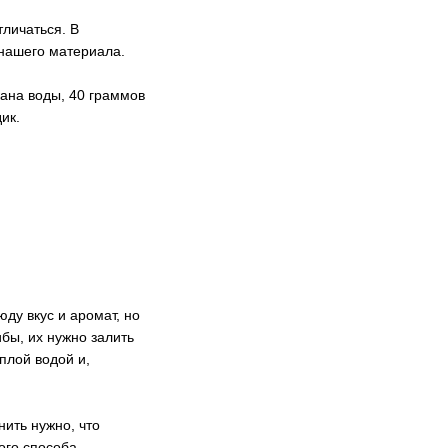
тличаться. В
 нашего материала.
кана воды, 40 граммов
ик.
ду вкус и аромат, но
бы, их нужно залить
еплой водой и,
нить нужно, что
ого способа