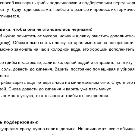
способ как варить грибы подосиновики и подберезовики перед жарк
ки тут будут одинаковыми. Грибы это разные и процесс их термиче
тличается.
вики, чтобы они не становились черными:
б нужно почистить от мусора, ножку и шляпку очистить дополнител
етку). Обязательно снять пленку, которая имеется на поверхности
можно замочить на час в холодной воде, это хороший дополнитель
е грибы в кастрюлю, залить холодной водой и отправить на плиту. 
е соль, довести до кипения. Варить, постоянно помешивая и убирая
ости.
грибы варить еще четверть часа на минимальном огне. Спустя это 
дой. Снова довести до кипения и варить уже пять минут.
ь немного уксуса, то это защитит грибы от почернения.
ь подберезовики:
дупредим сразу, нужно варить дольше. Но начинается все с обычно