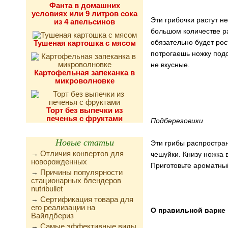
Фанта в домашних
условиях или 9 литров сока
Эти грибочки растут не
из 4 апельсинов
большом количестве ра
обязательно будет рос
Тушеная картошка с мясом
потрогаешь ножку подо
не вкусные.
Картофельная запеканка в
микроволновке
Торт без выпечки из
печенья с фруктами
Подберезовики
Новые статьи
Эти грибы распростран
Отличия конвертов для
→
чешуйки. Книзу ножка 
новорожденных
Приготовьте ароматн
Причины популярности
→
стационарных блендеров
nutribullet
Сертификация товара для
→
его реализации на
О правильной варке
Вайлдбериз
Самые эффективные виды
→