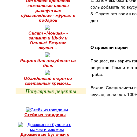
2. Затем выложить очи
От этого средства
комнатные цветы
соль добавить по вкус
растут как
3. Спустя это время во
сумасшедшие - журнал в
подарок
дно.
Салат «Моника» -
затмит и Шубу и
Оливье! Безумно
О времени варки
вкусно…
Рацион для похудения на
Процесс, как варить г
день
рецептов. Помните о т
гриба.
Обалденный торт со
сметанным кремом...
Важно! Специалисты по
Популярные рецепты
случае, если есть 100
Стейк из говядины
Дрожжевые булочки с