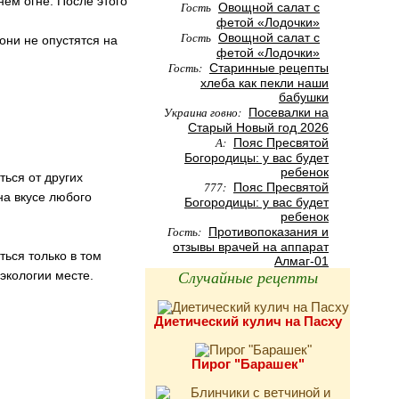
нем огне. После этого
Гость
Овощной салат с
фетой «Лодочки»
Гость
Овощной салат с
 они не опустятся на
фетой «Лодочки»
Гость:
Старинные рецепты
хлеба как пекли наши
бабушки
Украина говно:
Посевалки на
Старый Новый год 2026
А:
Пояс Пресвятой
Богородицы: у вас будет
ребенок
ться от других
777:
Пояс Пресвятой
на вкусе любого
Богородицы: у вас будет
ребенок
Гость:
Противопоказания и
отзывы врачей на аппарат
ься только в том
Алмаг-01
Случайные рецепты
экологии месте.
Диетический кулич на Пасху
Пирог "Барашек"