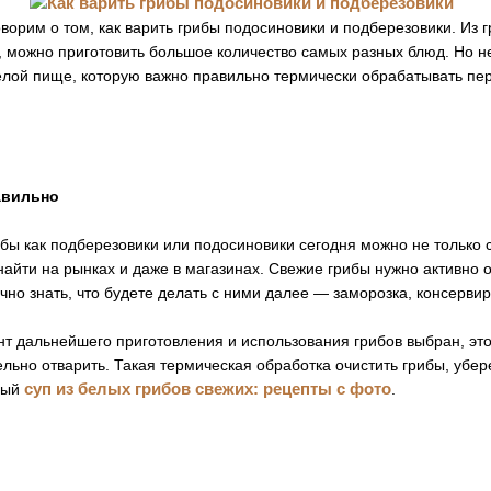
ворим о том, как варить грибы подосиновики и подберезовики. Из г
 можно приготовить большое количество самых разных блюд. Но не
елой пище, которую важно правильно термически обрабатывать пер
авильно
бы как подберезовики или подосиновики сегодня можно не только
 найти на рынках и даже в магазинах. Свежие грибы нужно активно
очно знать, что будете делать с ними далее — заморозка, консерви
нт дальнейшего приготовления и использования грибов выбран, это
льно отварить. Такая термическая обработка очистить грибы, убер
суп из белых грибов свежих: рецепты с фото
сный
.