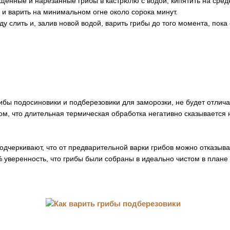
щенные и нарезанные грибы в кастрюлю с водой, кипятить на сред
у и варить на минимальном огне около сорока минут.
ду слить и, залив новой водой, варить грибы до того момента, пока
рибы подосиновики и подберезовики для заморозки, не будет отлича
ом, что длительная термическая обработка негативно сказывается 
дчеркивают, что от предварительной варки грибов можно отказыват
% уверенность, что грибы были собраны в идеально чистом в плане 