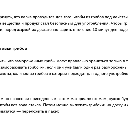
кнуть, что варка проводится для того, чтобы из грибов под дейст
 вещества и продукт стал безопасным для употребления. Чтобы г
, перед жаркой их достаточно варить в течение 10 минут для подо
товки грибов
ть, что замороженные грибы могут правильно храниться только в 
 замораживать грибочки, если они уже были один раз разморожены
пакеты, количество грибов в которых подходит для одного употребл
ым по основным приведенным в этом материале схемам, нужно буд
чтобы вся вода стекла. Потом можно выложить грибочки на доску и 
хватятся — переложить в пакет.