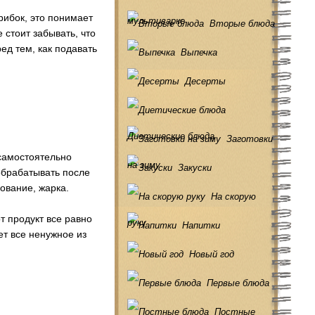
рибок, это понимает
мультиварке
Вторые блюда
 стоит забывать, что
ед тем, как подавать
Выпечка
Десерты
Диетические блюда
Заготовки
 самостоятельно
на зиму
Закуски
 обрабатывать после
рование, жарка.
На скорую
т продукт все равно
руку
Напитки
ет все ненужное из
Новый год
Первые блюда
Постные