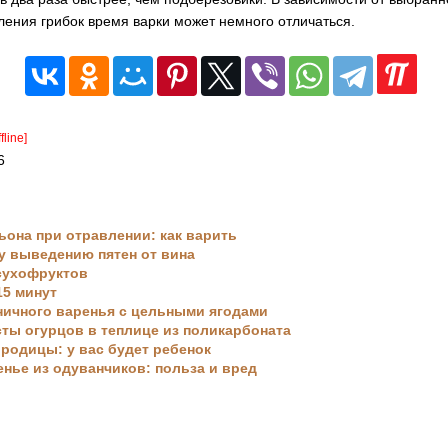
ления грибок время варки может немного отличаться.
ffline]
6
ьона при отравлении: как варить
у выведению пятен от вина
сухофруктов
15 минут
ничного варенья с цельными ягодами
ты огурцов в теплице из поликарбоната
родицы: у вас будет ребенок
енье из одуванчиков: польза и вред