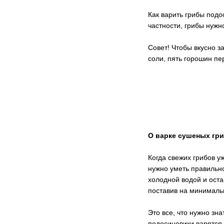
Как варить грибы подо
частности, грибы нужн
Совет! Чтобы вкусно з
соли, пять горошин пер
О варке сушеных гр
Когда свежих грибов у
нужно уметь правильно
холодной водой и остав
поставив на минимальн
Это все, что нужно зн
подосиновики варятся 