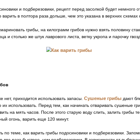
синовики и подберезовики, рецепт перед засолкой будет немного о
о варить в полтора раза дольше, чем это указана в верхних схемах
амариновать грибы, на килограмм грибов нужно взять половину ста
ца и столько же штук лаврового листа, ветку укропа и парочку гвозд
ибов
Сушеные грибы
же нет, приходится использовать запасы.
дают блю
 их использовать. Перед тем, как начинать отваривать сушеные гри
ить на мять часов. После этого старую воду слить, залить грибы т
ый огонь, варить еще 120 минут.
ать по теме, как варить грибы подосиновики и подберезовики. Запом
в два раза быстрее, чем подберезовики. В зависимости от выбранн