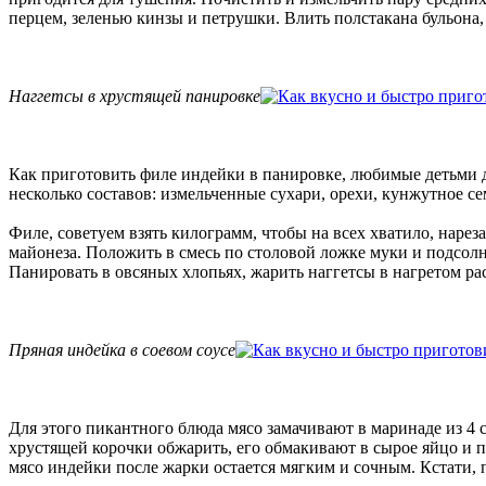
перцем, зеленью кинзы и петрушки. Влить полстакана бульона, 
Наггетсы в хрустящей панировке
Как приготовить филе индейки в панировке, любимые детьми до
несколько составов: измельченные сухари, орехи, кунжутное се
Филе, советуем взять килограмм, чтобы на всех хватило, нарез
майонеза. Положить в смесь по столовой ложке муки и подсолне
Панировать в овсяных хлопьях, жарить наггетсы в нагретом ра
Пряная индейка в соевом соусе
Для этого пикантного блюда мясо замачивают в маринаде из 4 ст
хрустящей корочки обжарить, его обмакивают в сырое яйцо и па
мясо индейки после жарки остается мягким и сочным. Кстати,