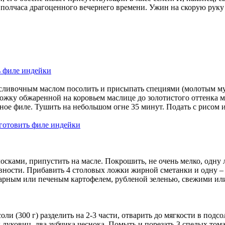
полчаса драгоценного вечернего времени. Ужин на скорую руку
 сливочным маслом посолить и присыпать специями (молотым му
 ложку обжаренной на коровьем маслице до золотистого оттенка 
ое филе. Тушить на небольшом огне 35 минут. Подать с рисом и
олосками, припустить на масле. Покрошить, не очень мелко, одн
ности. Прибавить 4 столовых ложки жирной сметанки и одну – г
отварным или печеным картофелем, рубленой зеленью, свежими 
ли (300 г) разделить на 2-3 части, отварить до мягкости в под
луковиц, два зубчика чеснока. Помыть и порезать 3 спелых тома