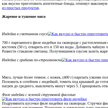
как вкусно приготовить аппетитные блюда, отнимут максимум 
из простых продуктов
.
Жареное и тушеное мясо
Индейка в сметанном соусе
700 г нарезанного филе индейки на сковороде с растопленным
косточек (50 г), отварить его в 150 мл воды. Добавить чайную
Развести стаканом сметаны. Получившимся соусом залить жарен
Индейка с грибами по-строгановски
Мясо, лучше более темное, с ножек, (400 г) нарезать узкими п
Положить в сотейник с индейкой, томить под крышкой до готов
нагрев до среднего, выключить минут через 5. Гарнировать 
Филе индейки с зеленой стручковой фасолью
Подрумянить кусочки филе индейки на сковороде. Стручки фасо
пригодится для тушения. Почистить и измельчить пару средних 