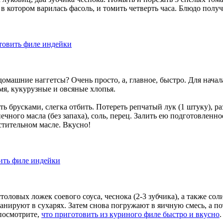
в котором варилась фасоль, и томить четверть часа. Блюдо полу
машние наггетсы? Очень просто, а, главное, быстро. Для начала
мя, кукурузные и овсяные хлопья.
ать брусками, слегка отбить. Потереть репчатый лук (1 штуку),
чного масла (без запаха), соль, перец. Залить ею подготовленно
стительном масле. Вкусно!
оловых ложек соевого соуса, чеснока (2-3 зубчика), а также сол
нируют в сухарях. Затем снова погружают в яичную смесь, а пот
 посмотрите,
что приготовить из куриного филе быстро и вкусно
.