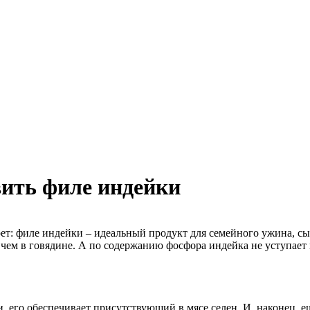
вить филе индейки
ет: филе индейки – идеальный продукт для семейного ужина, сы
, чем в говядине. А по содержанию фосфора индейка не уступает
его обеспечивает присутствующий в мясе селен. И, наконец, е