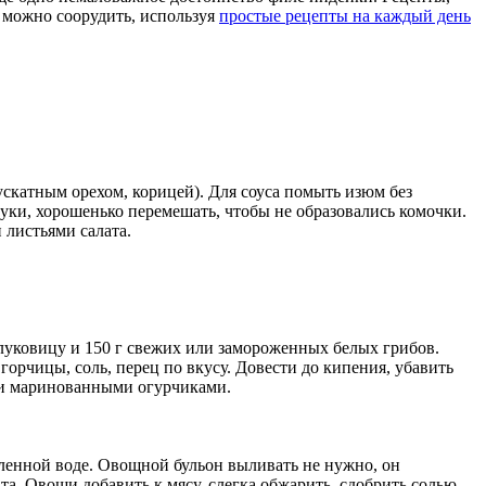
 можно соорудить, используя
простые рецепты на каждый день
скатным орехом, корицей). Для соуса помыть изюм без
муки, хорошенько перемешать, чтобы не образовались комочки.
 листьями салата.
у луковицу и 150 г свежих или замороженных белых грибов.
орчицы, соль, перец по вкусу. Довести до кипения, убавить
или маринованными огурчиками.
соленной воде. Овощной бульон выливать не нужно, он
та. Овощи добавить к мясу, слегка обжарить, сдобрить солью,