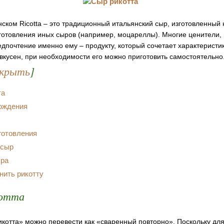
нском Ricotta – это традиционный итальянский сыр, изготовленный 
готовления иных сыров (например, моцареллы). Многие ценители, 
едпочтение именно ему – продукту, который сочетает характеристи
 вкусен, при необходимости его можно приготовить самостоятельно
крыть
]
та
ождения
готовления
 сыр
ыра
нить рикотту
котта
котта» можно перевести как «сваренный повторно». Поскольку дл