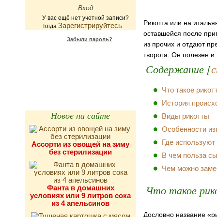
У вас ещё нет учетной записи?
Рикотта или на италья
Зарегистрируйтесь
Тогда
оставшейся после при
Забыли пароль?
из прочих и отдают пр
творога. Он полезен и
Калькулятор
Содержание [
с
калорийности
Что такое рикот
История происх
Новое на сайте
Виды рикотты
Особенности из
Где используют
Ассорти из овощей на зиму
без стерилизации
В чем польза с
Чем можно заме
Что такое ри
Фанта в домашних
условиях или 9 литров сока
из 4 апельсинов
Дословно название «ри