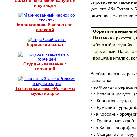
Салат с пекинской капустой
сыроварения также нас
и курицей
ученого Ибн Бутлана Б
описание технологии 
Маринованный чеснок со
свеклой
Обратите внимание
Название «рикотта», 
Еврейский салат
«богатый и скупой».
терминами. На основе
пришла в Италию, ког
Огурцы квашеные с
горчицей
Вообще в разных реги
сыворотки:
• во Франции серакили
Тыквенный кекс «Рыжик» в
мультиварке
• в Испании -рекусон (
• в Карпатах - вурда;
• в Румынии - урда(urd
• на Корсике - брочу(br
• в Греции - мизитра(mi
• на Кипре - анари(anar
• в Скандинавии - брун