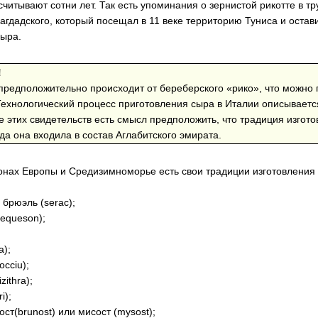
читывают сотни лет. Так есть упоминания о зернистой рикотте в тр
агдадского, который посещал в 11 веке территорию Туниса и оста
сыра.
!
предположительно происходит от береберского «рико», что можно 
 Технологический процесс приготовления сыра в Италии описывает
 этих свидетельств есть смысл предположить, что традиция изгот
да она входила в состав Аглабитского эмирата.
онах Европы и Средизимноморье есть свои традиции изготовления
 брюэль (serac);
requeson);
a);
occiu);
zithra);
i);
ост(brunost) или мисост (mysost);