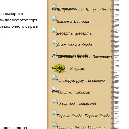
мультиварке
Вторые блюда
на сыворотке,
выделяют этот сорт
Выпечка
ки молочного сыра и
.
Десерты
Диетические блюда
Заготовки
на зиму
Закуски
На скорую
руку
Напитки
Новый год
Первые блюда
я производства
Постные