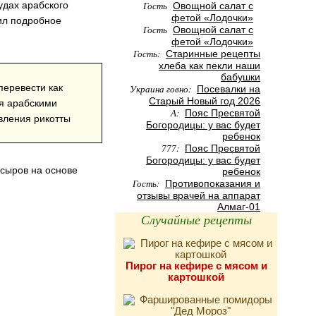
удах арабского
Гость
Овощной салат с
фетой «Лодочки»
вил подробное
Гость
Овощной салат с
фетой «Лодочки»
Гость:
Старинные рецепты
хлеба как пекли наши
бабушки
перевести как
Украина говно:
Посевалки на
Старый Новый год 2026
ся арабскими
А:
Пояс Пресвятой
овления рикотты
Богородицы: у вас будет
ребенок
777:
Пояс Пресвятой
Богородицы: у вас будет
 сыров на основе
ребенок
Гость:
Противопоказания и
отзывы врачей на аппарат
Алмаг-01
Случайные рецепты
Пирог на кефире с мясом и
картошкой