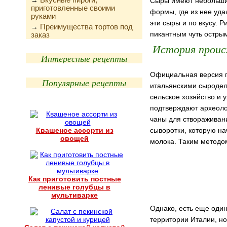
→
Сыры имеют небольшие
приготовленные своими
формы, где из нее уда
руками
эти сыры и по вкусу. 
Преимущества тортов под
→
пикантным чуть острым
заказ
История проис
Интересные рецепты
Официальная версия п
Популярные рецепты
итальянскими сыродел
сельское хозяйство и
подтверждают археоло
чаны для створаживани
Квашеное ассорти из
сыворотки, которую на
овощей
молока. Таким методо
Как приготовить постные
ленивые голубцы в
мультиварке
Однако, есть еще оди
территории Италии, но