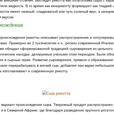
 внешние отличия. Выглядит рикотта как полуголовка сыра с хар
ляли жидкость. В то время как качорикотту формируют как гладкий
Рикотта имеет нежный, сладковатый или чуть соленый вкус, а качори
 вкусом.
хождения
роисхождения рикотты описывает распространение и популяриза
ами. Примерно во 2 тысячелетии н.э., регион современной Италии
 уже обладал сформированной традицией сыроварения из цельного 
гические находки, датируемые учеными этим периодом. Были об
я и сырные терки. Развитие сыроварения, привело к образованию 
чали перерабатывать в мягкий сыр, добавляя при варке небольшое
м изготавливают и современную рикотту.
н вариант происхождения сыра. Творожный продукт распространен 
 и в Северной Африке, где благодаря разведению крупного рогатог