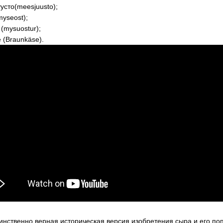
усто(meesjuusto);
myseost);
 (mysuostur);
е (Braunkäse).
динственно верная историческая версия изобретения сыра и его по