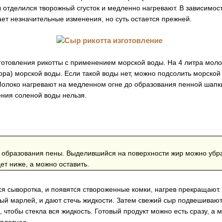
 отделился творожный сгусток и медленно нагревают. В зависимост
ет незначительные изменения, но суть остается прежней.
отовления рикотты с применением морской воды. На 4 литра молок
сора) морской воды. Если такой воды нет, можно подсолить морско
 Молоко нагревают на медленном огне до образования пенной шапк
ния соленой воды нельзя.
 образования пены. Выделившийся на поверхности жир можно убрат
дет ниже, а можно оставить.
ся сыворотка, и появятся створоженные комки, нагрев прекращают
ый марлей, и дают стечь жидкости. Затем свежий сыр подвешивают
, чтобы стекла вся жидкость. Готовый продукт можно есть сразу, а