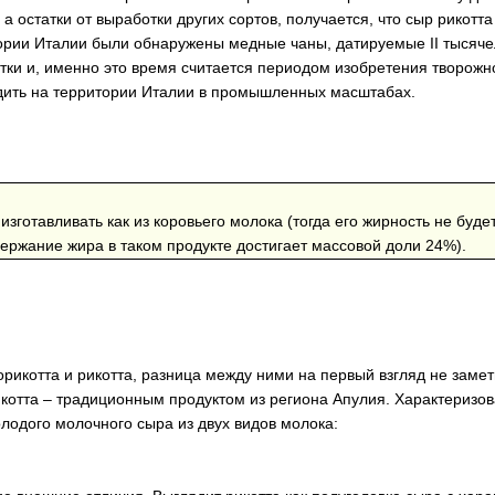
а остатки от выработки других сортов, получается, что сыр рикотта
ории Италии были обнаружены медные чаны, датируемые II тысячел
ки и, именно это время считается периодом изобретения творожно
одить на территории Италии в промышленных масштабах.
изготавливать как из коровьего молока (тогда его жирность не буд
одержание жира в таком продукте достигает массовой доли 24%).
чорикотта и рикотта, разница между ними на первый взгляд не замет
котта – традиционным продуктом из региона Апулия. Характеризов
олодого молочного сыра из двух видов молока: