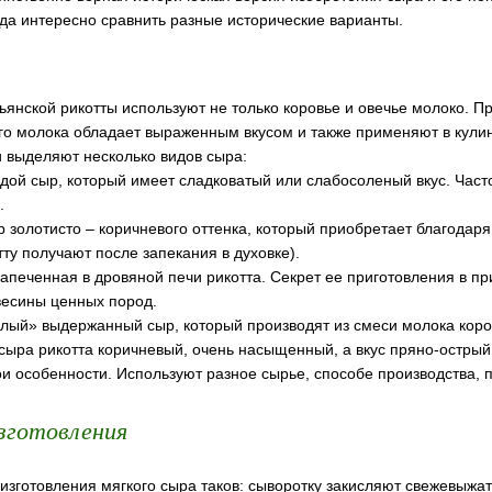
да интересно сравнить разные исторические варианты.
ьянской рикотты используют не только коровье и овечье молоко. П
его молока обладает выраженным вкусом и также применяют в кули
 выделяют несколько видов сыра:
олодой сыр, который имеет сладковатый или слабосоленый вкус. Час
.
сыр золотисто – коричневого оттенка, который приобретает благодар
тту получают после запекания в духовке).
– запеченная в дровяной печи рикотта. Секрет ее приготовления в п
весины ценных пород.
зрелый» выдержанный сыр, который производят из смеси молока коров
 сыра рикотта коричневый, очень насыщенный, а вкус пряно-острый
и особенности. Используют разное сырье, способе производства, по
зготовления
изготовления мягкого сыра таков: сыворотку закисляют свежевыжа