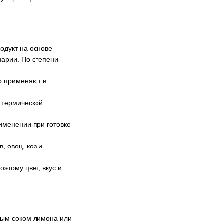
родукт на основе
нарии. По степени
то применяют в
я термической
рименении при готовке
, овец, коз и
.
этому цвет, вкус и
тым соком лимона или