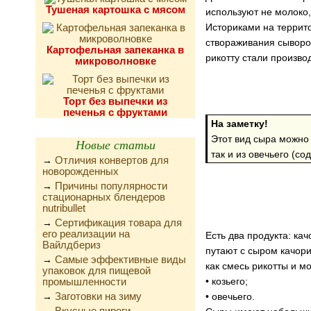
Тушеная картошка с мясом
используют не молоко, 
Историками на террит
створаживания сыворот
Картофельная запеканка в
рикотту стали произв
микроволновке
Торт без выпечки из
печенья с фруктами
На заметку!
Этот вид сыра можно 
Новые статьи
так и из овечьего (с
Отличия конвертов для
→
новорожденных
Причины популярности
→
стационарных блендеров
nutribullet
Сертификация товара для
→
его реализации на
Есть два продукта: ка
Вайлдбериз
путают с сыром качори
Самые эффективные виды
→
как смесь рикотты и м
упаковок для пищевой
промышленности
• козьего;
Заготовки на зиму
→
• овечьего.
Вкусные пироги,