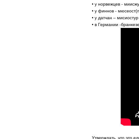
• у норвежцев - миисжу
• у финнов - мюсеост(
• у датчан – мисиостур
• в Германии -бранкез
Утверждать, что это е