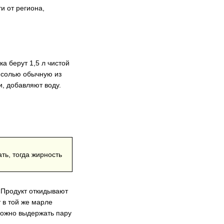
и от региона,
а берут 1,5 л чистой
й солью обычную из
и, добавляют воду.
ь, тогда жирность
. Продукт откидывают
 в той же марле
 можно выдержать пару