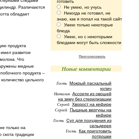
актерными следами
готовить
 цилиндр. Различаются
Не умею, но учусь
Никогда не готовил, не
котта обладает
знаю, как я попал на такой сайт
Умею только некоторые
блюда
Умею, но с некоторыми
блюдами могут быть сложности
цию продукта
 имел развитое
Проголосовать
молока. Что
наружены медные
Новые комментарии
побочного продукта –
 количество цельного
Гость
Мокрый пасхальный
кулич
Наталия
Ассорти из овощей
на зиму без стерилизации
Сергей
Хворост на кефире
Сергей
Пышные вергуны на
кефире
Гость
Суп для похудения из
сельдерея
не только на
Гость
Как приготовить
о скота традиции
потрошки