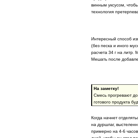
винным уксусом, чтобы
технология претерпева
Интересный способ изг
(без песка и иного му
расчета 34 г на литр.
Мешать после добавле
На заметку!
Смесь прогревают до
готового продукта бу
Когда начнет отделять
на дуршлаг, выстеленн
примерно на 4-6 часов