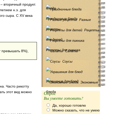
 – вторичный продукт.
блюда
етием н.э. для
го сыра. С XV века
Праздничные блюда
Разные
рецепты
Рецепты
для детей
Рецепты для пикника
ет превышать 8%),
Салаты
Соусы
Украшения для блюд
Экономные
на. Часто рикотту
ать этот вид можно
блюда
Опрос
Вы умеете готовить?
Да, хорошо готовлю
Можно сказать, что не умею