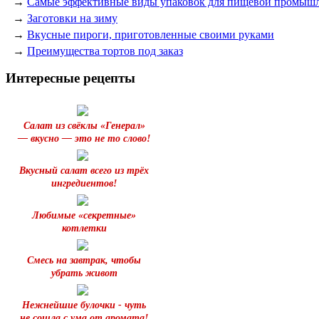
→
Самые эффективные виды упаковок для пищевой промыш
→
Заготовки на зиму
→
Вкусные пироги, приготовленные своими руками
→
Преимущества тортов под заказ
Интересные рецепты
Салат из свёклы «Генерал»
— вкусно — это не то слово!
Вкусный салат всего из трёх
ингредиентов!
Любимые «секретные»
котлетки
Смесь на завтрак, чтобы
убрать живот
Нежнейшие булочки - чуть
не сошла с ума от аромата!