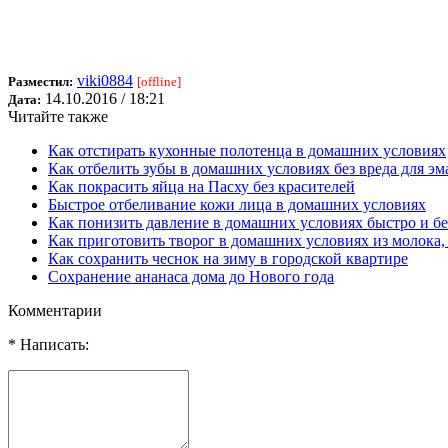
viki0884
Разместил:
[offline]
14.10.2016 / 18:21
Дата:
Читайте также
Как отстирать кухонные полотенца в домашних условиях
Как отбелить зубы в домашних условиях без вреда для эм
Как покрасить яйца на Пасху без красителей
Быстрое отбеливание кожи лица в домашних условиях
Как понизить давление в домашних условиях быстро и без
Как приготовить творог в домашних условиях из молока
Как сохранить чеснок на зиму в городской квартире
Сохранение ананаса дома до Нового года
Комментарии
* Написать: