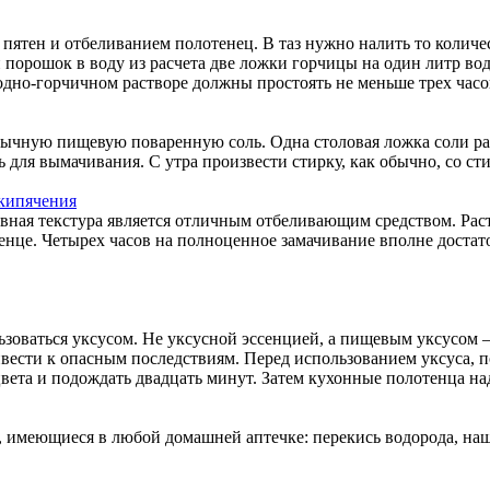
пятен и отбеливанием полотенец. В таз нужно налить то количе
порошок в воду из расчета две ложки горчицы на один литр во
дно-горчичном растворе должны простоять не меньше трех часов
ычную пищевую поваренную соль. Одна столовая ложка соли рас
чь для вымачивания. С утра произвести стирку, как обычно, со с
вная текстура является отличным отбеливающим средством. Раств
енце. Четырех часов на полноценное замачивание вполне достато
зоваться уксусом. Не уксусной эссенцией, а пищевым уксусом –
ривести к опасным последствиям. Перед использованием уксуса, 
ета и подождать двадцать минут. Затем кухонные полотенца на
, имеющиеся в любой домашней аптечке: перекись водорода, на