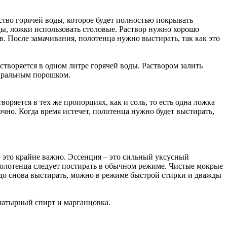
ство горячей воды, которое будет полностью покрывать
ды, ложки использовать столовые. Раствор нужно хорошо
. После замачивания, полотенца нужно выстирать, так как это
творяется в одном литре горячей воды. Раствором залить
тиральным порошком.
оряется в тех же пропорциях, как и соль, то есть одна ложка
чно. Когда время истечет, полотенца нужно будет выстирать,
 это крайне важно. Эссенция – это сильный уксусный
полотенца следует постирать в обычном режиме. Чистые мокрые
до снова выстирать, можно в режиме быстрой стирки и дважды
шатырный спирт и марганцовка.