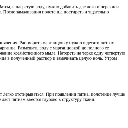
Затем, в нагретую воду, нужно добавить две ложки перекиси
т. После замачивания полотенца постирать и тщательно
кипячения. Растворить марганцовку нужно в десяти литрах
марганца. Размешать воду с марганцовкой до полного ее
ование хозяйственного мыла. Натереть на терке одну четвертую
нца в полученный раствор и замачивать целую ночь. Утром
ет легко отстирываться. При появлении пятна, полотенце лучше
даст пятнам въестся глубоко в структуру ткани.