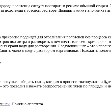
дорода полотенца следует постирать в режиме обычной стирки. 
ть полотенца в готовом растворе. Двадцати минут вполне хвати
она прекрасно подойдет для отбеливания полотенец без процесса 
литров пол литра и растворить в нем шесть или семь кристаллов 
торых брали воду для растворения. Следующий шаг – это использ
бавить мыло в воду с раствор ом марганцовки. Положить полоте
".
 покупке выбирать ткань, которая в процессе эксплуатации буд
– это позволит избежать распространения пятен по площади и не 
урицей
. Приятно аппетита.