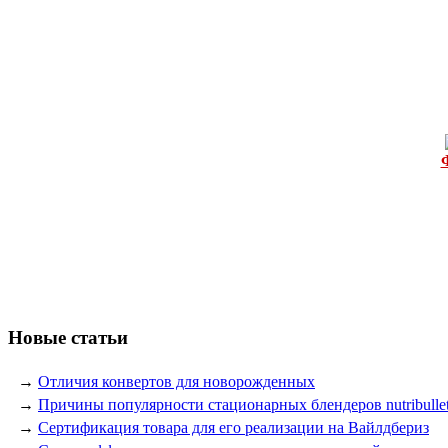
Новые статьи
→
Отличия конвертов для новорожденных
→
Причины популярности стационарных блендеров nutribulle
→
Сертификация товара для его реализации на Вайлдбериз