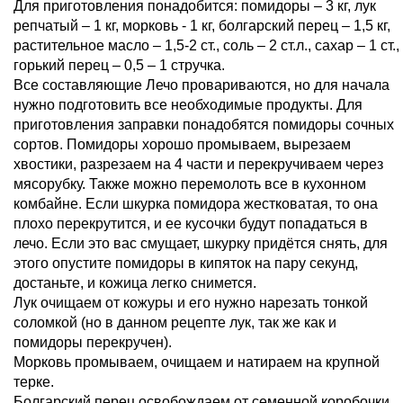
Для приготовления понадобится: помидоры – 3 кг, лук
репчатый – 1 кг, морковь - 1 кг, болгарский перец – 1,5 кг,
растительное масло – 1,5-2 ст., соль – 2 ст.л., сахар – 1 ст.,
горький перец – 0,5 – 1 стручка.
Все составляющие Лечо провариваются, но для начала
нужно подготовить все необходимые продукты. Для
приготовления заправки понадобятся помидоры сочных
сортов. Помидоры хорошо промываем, вырезаем
хвостики, разрезаем на 4 части и перекручиваем через
мясорубку. Также можно перемолоть все в кухонном
комбайне. Если шкурка помидора жестковатая, то она
плохо перекрутится, и ее кусочки будут попадаться в
лечо. Если это вас смущает, шкурку придётся снять, для
этого опустите помидоры в кипяток на пару секунд,
достаньте, и кожица легко снимется.
Лук очищаем от кожуры и его нужно нарезать тонкой
соломкой (но в данном рецепте лук, так же как и
помидоры перекручен).
Морковь промываем, очищаем и натираем на крупной
терке.
Болгарский перец освобождаем от семенной коробочки,