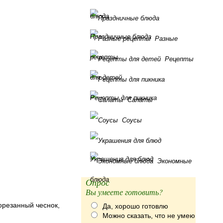
блюда
Праздничные блюда
Разные
рецепты
Рецепты
для детей
Рецепты для пикника
Салаты
Соусы
Украшения для блюд
Экономные
блюда
Опрос
Вы умеете готовить?
орезанный чеснок,
Да, хорошо готовлю
Можно сказать, что не умею