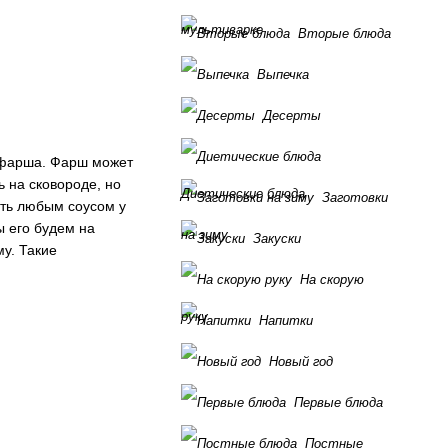
мультиварке
Вторые блюда
Выпечка
Десерты
 фарша. Фарш может
 на сковороде, но
Диетические блюда
Заготовки
ить любым соусом у
ы его будем на
на зиму
Закуски
у. Такие
На скорую
руку
Напитки
Новый год
Первые блюда
Постные