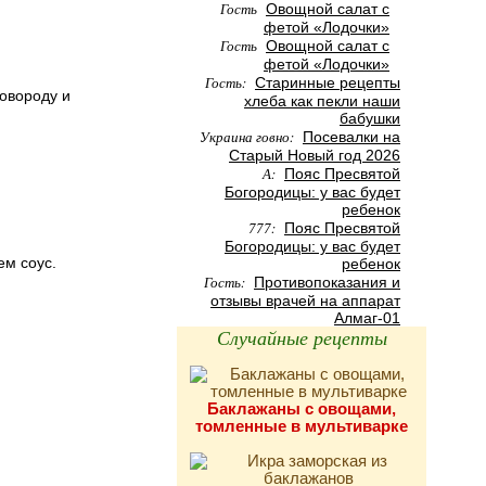
Гость
Овощной салат с
фетой «Лодочки»
Гость
Овощной салат с
фетой «Лодочки»
Гость:
Старинные рецепты
ковороду и
хлеба как пекли наши
бабушки
Украина говно:
Посевалки на
Старый Новый год 2026
А:
Пояс Пресвятой
Богородицы: у вас будет
ребенок
777:
Пояс Пресвятой
Богородицы: у вас будет
ем соус.
ребенок
Гость:
Противопоказания и
отзывы врачей на аппарат
Алмаг-01
Случайные рецепты
Баклажаны с овощами,
томленные в мультиварке