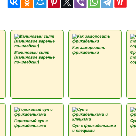
Как заморозить
Малиновый силт
фрикадельки
Фр
(малиновое варенье
то
по-шведски)
со
Гороховый суп с
Су
фрикадельками
Суп с фрикадельками
фр
и клецками