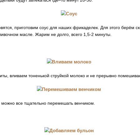
ельки будут запекаться где–то минут 20-30.
вятся, приготовим соус для наших фрикаделек. Для этого берём с
ивочном масле. Жарим не долго, всего 1,5-2 минуты.
литы, вливаем тоненькой струйкой молоко и не прерывно помешива
, можно все тщательно перемешать венчиком.