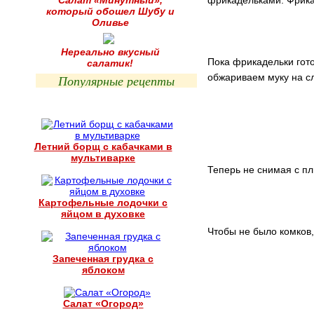
Салат «Минутный»,
фрикадельками. Фрикад
который обошел Шубу и
Оливье
Нереально вкусный
Пока фрикадельки гото
салатик!
обжариваем муку на сл
Популярные рецепты
Летний борщ с кабачками в
мультиварке
Теперь не снимая с п
Картофельные лодочки с
яйцом в духовке
Чтобы не было комков
Запеченная грудка с
яблоком
Салат «Огород»