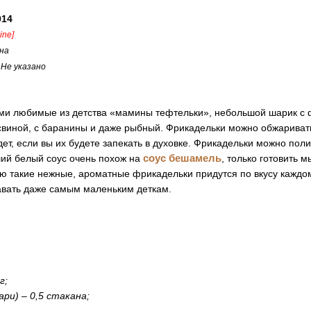
014
line]
на
:
Не указано
еми любимые из детства «мамины тефтельки», небольшой шарик с
свиной, с баранины и даже рыбный. Фрикадельки можно обжаривать
дет, если вы их будете запекать в духовке. Фрикадельки можно пол
соус бешамель
ший белый соус очень похож на
, только готовить м
ю такие нежные, ароматные фрикадельки придутся по вкусу каждом
вать даже самым маленьким деткам.
г;
ари) – 0,5 стакана;