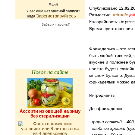
Опубликовано
12.02.2
У вас ещё нет учетной записи?
miracle
Разместил:
[off
Зарегистрируйтесь
Тогда
Калорийность:
Не указа
Забыли пароль?
Время приготовления
Калькулятор
калорийности
Фрикаделька – это вс
быть любой: говяжий, 
вкуснее и полезнее бу
нас это будет нежней
Новое на сайте
мясном бульоне. Дума
фрикадельки можно да
Ингредиенты:
Для фрикаделек:
Ассорти из овощей на зиму
без стерилизации
- фарш говяжий – 400 
- хлебные крошки (сух