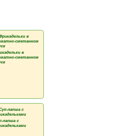
икадельки в
матно-сметанном
усе
п-лапша с
икадельками