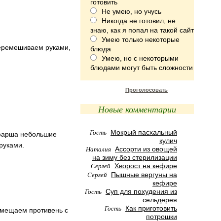
готовить
Не умею, но учусь
Никогда не готовил, не
знаю, как я попал на такой сайт
Умею только некоторые
перемешиваем руками,
блюда
Умею, но с некоторыми
блюдами могут быть сложности
Проголосовать
Новые комментарии
Гость
Мокрый пасхальный
 фарша небольшие
кулич
руками.
Наталия
Ассорти из овощей
на зиму без стерилизации
Сергей
Хворост на кефире
Сергей
Пышные вергуны на
кефире
Гость
Суп для похудения из
сельдерея
Гость
Как приготовить
помещаем противень с
потрошки