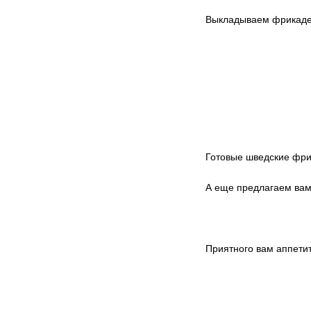
Выкладываем фрикадел
Готовые шведские фри
А еще предлагаем ва
Приятного вам аппетит