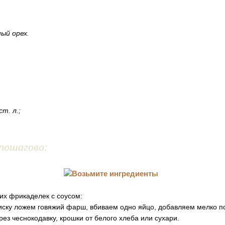
ный орех.
ст. л.;
пошагово:
их фрикаделек с соусом:
ску ложем говяжий фарш, вбиваем одно яйцо, добавляем мелко п
рез чеснокодавку, крошки от белого хлеба или сухари.