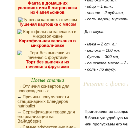
- молоко - 50 мл;
Фанта в домашних
- яйцо – 1 шт.;
условиях или 9 литров сока
из 4 апельсинов
- чеснок – 2 зубчика;
- соль, перец, мускат
Тушеная картошка с мясом
Для соуса:
Картофельная запеканка в
- мука – 2 ст. л.;
микроволновке
- молоко – 100 мл;
- бульон – 300 мл;
Торт без выпечки из
- сливочное масло – 2 
печенья с фруктами
- соль - по вкусу.
Новые статьи
Рецепт с фото 
Отличия конвертов для
→
новорожденных
Причины популярности
→
стационарных блендеров
nutribullet
Приготовление шведск
Сертификация товара для
→
его реализации на
В большую удобную ми
Вайлдбериз
или пропускаем его че
Самые эффективные виды
→