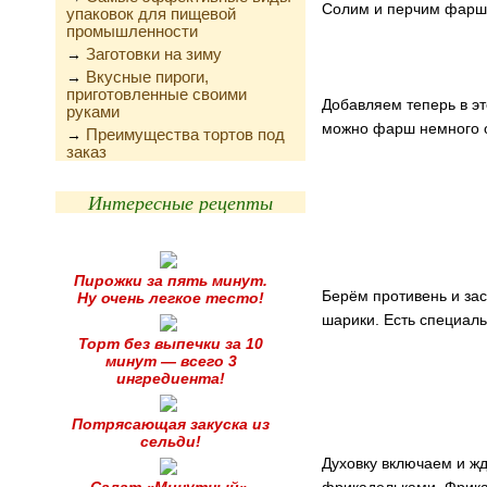
Солим и перчим фарш 
упаковок для пищевой
промышленности
Заготовки на зиму
→
Вкусные пироги,
→
приготовленные своими
Добавляем теперь в э
руками
можно фарш немного о
Преимущества тортов под
→
заказ
Интересные рецепты
Пирожки за пять минут.
Берём противень и за
Ну очень легкое тесто!
шарики. Есть специаль
Торт без выпечки за 10
минут — всего 3
ингредиента!
Потрясающая закуска из
сельди!
Духовку включаем и жд