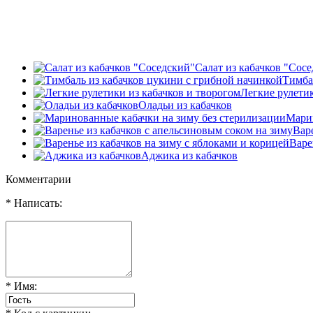
Салат из кабачков "Сос
Тимба
Легкие рулетик
Оладьи из кабачков
Марин
Вар
Варе
Аджика из кабачков
Комментарии
* Написать:
* Имя: