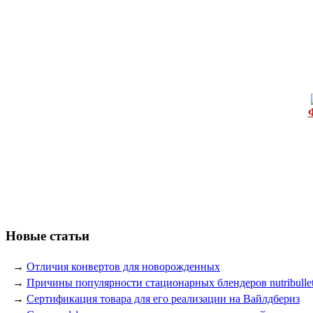
Новые статьи
→
Отличия конвертов для новорожденных
→
Причины популярности стационарных блендеров nutribulle
→
Сертификация товара для его реализации на Вайлдбериз