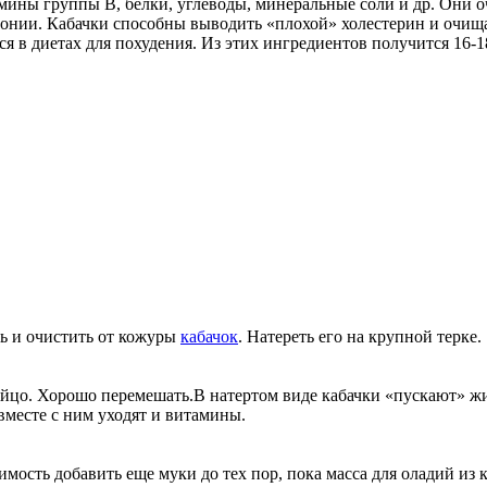
ины группы В, белки, углеводы, минеральные соли и др. Они оч
онии. Кабачки способны выводить «плохой» холестерин и очища
я в диетах для похудения. Из этих ингредиентов получится 16-1
ь и очистить от кожуры
кабачок
. Натереть его на крупной терке.
 яйцо. Хорошо перемешать.В натертом виде кабачки «пускают» жи
вместе с ним уходят и витамины.
димость добавить еще муки до тех пор, пока масса для оладий из