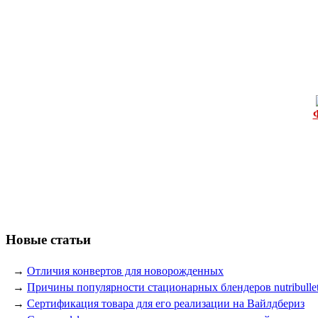
Новые статьи
→
Отличия конвертов для новорожденных
→
Причины популярности стационарных блендеров nutribulle
→
Сертификация товара для его реализации на Вайлдбериз