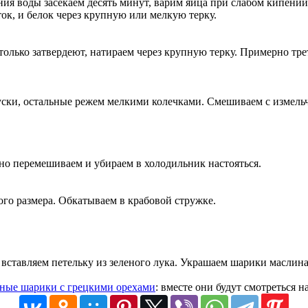
ия воды засекаем десять минут, варим яйца при слабом кипении
ок, и белок через крупную или мелкую терку.
лько затвердеют, натираем через крупную терку. Примерно трет
куски, остальные режем мелкими колечками. Смешиваем с измел
но перемешиваем и убираем в холодильник настояться.
го размера. Обкатываем в крабовой стружке.
вставляем петельку из зеленого лука. Украшаем шарики маслина
чные шарики с грецкими орехами
: вместе они будут смотреться н