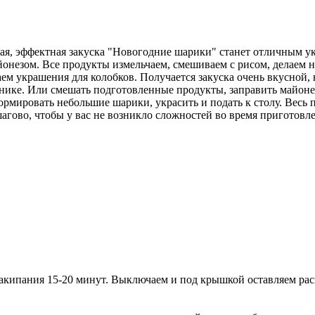
ая, эффектная закуска "Новогодние шарики" станет отличным ук
онезом. Все продукты измельчаем, смешиваем с рисом, делаем н
аем украшения для колобков. Получается закуска очень вкусной,
льнике. Или смешать подготовленные продукты, заправить майоне
сформировать небольшие шарики, украсить и подать к столу. Вес
гово, чтобы у вас не возникло сложностей во время приготовле
 закипания 15-20 минут. Выключаем и под крышкой оставляем ра