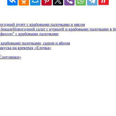
огодний рулет с крабовыми палочками и мясом
Новогодний салат с курицей и крабовыми палочками в б
афаэлло" с крабовыми палочками
 крабовыми палочками, сыром и яйцом
акуска на крекерах «Елочка»
"
«Снеговики»