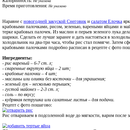
Калорийность:
Не указана
Время приготовления:
Не указано
Наравне с
новогодней закуской Снеговик
и
салатом Елочка
ярк
крабовыми палочками, рисом, зеленью, вареными яйцами и май
терке крабовых палочек. Из маслин и перьев зеленого лука дел
шарики. Сделать ее лучше заранее и дать настояться в холоди
холодильник на два-три часа, чтобы рис стал помягче. Затем 
крабовыми палочками подробно расписан в рецепте с фото поша
Ингредиенты:
- рис вареный – 6-7 ст. л;
- сваренные вкрутую яйца – 2 шт;
- крабовые палочки – 4 шт;
- маслины или оливки без косточки – для украшения;
- зеленый лук – несколько перышек;
- густой майонез – 2-3 ст. л;
- соль – по вкусу;
- кудрявая петрушка или салатные листья – для подачи.
Рецепт с фото пошагово:
Рис отвариваем в подсоленной воде до мягкости, варим после