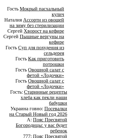
Гость
Мокрый пасхальный
кулич
Наталия
Ассорти из овощей
на зиму без стерилизации
Сергей
Хворост на кефире
Сергей
Пышные вергуны на
кефире
Гость
Суп для похудения из
сельдерея
Гость
Как приготовить
потрошки
Гость
Овощной салат с
фетой «Лодочки»
Гость
Овощной салат с
фетой «Лодочки»
Гость:
Старинные рецепты
хлеба как пекли наши
бабушки
Украина говно:
Посевалки
на Старый Новый год 2026
А:
Пояс Пресвятой
Богородицы: у вас будет
ребенок
777:
Пояс Пресвятой