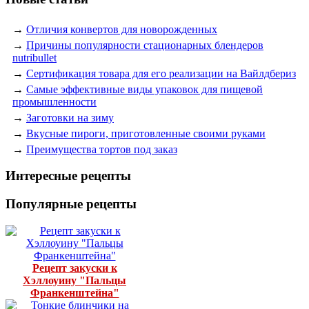
→
Отличия конвертов для новорожденных
→
Причины популярности стационарных блендеров
nutribullet
→
Сертификация товара для его реализации на Вайлдбериз
→
Самые эффективные виды упаковок для пищевой
промышленности
→
Заготовки на зиму
→
Вкусные пироги, приготовленные своими руками
→
Преимущества тортов под заказ
Интересные рецепты
Популярные рецепты
Рецепт закуски к
Хэллоуину "Пальцы
Франкенштейна"