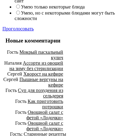
сайт
Умею только некоторые блюда
Умею, но с некоторыми блюдами могут быть
сложности
Проголосовать
Новые комментарии
Гость
Мокрый пасхальный
кулич
Наталия
Ассорти из овощей
на зиму без стерилизации
Сергей
Хворост на кефире
Сергей
Пышные вергуны на
кефире
Гость
Суп для похудения из
сельдерея
Гость
Как приготовить
потрошки
Гость
Овощной салат с
фетой «Лодочки»
Гость
Овощной салат с
фетой «Лодочки»
Гость:
Старинные рецепты