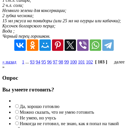
1 ст.л. сахара;
2 ч.л. соли;
Немного зелени для консервации;
2 зубка чеснока;
15 мл уксуса на помидоры (или 25 мл на огурцы или кабачки);
Кусочек болгарского перца;
Вода ;
Черный перец горошком.
« назад
1
...
93
94
95
96
97
98
99
100
101
102
[ 103 ]
далее
»
Опрос
Вы умеете готовить?
Да, хорошо готовлю
Можно сказать, что не умею готовить
Не умею, но учусь
Никогда не готовил, не знаю, как я попал на такой