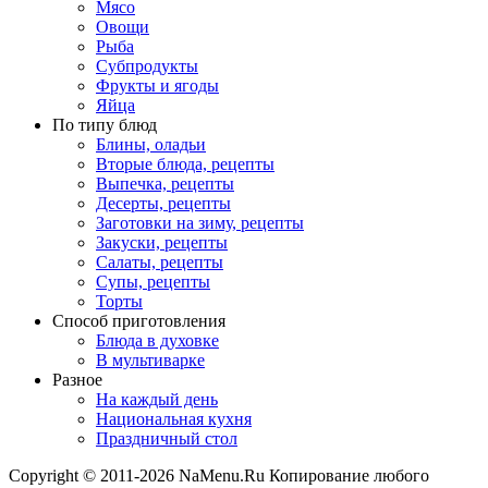
Мясо
Овощи
Рыба
Субпродукты
Фрукты и ягоды
Яйца
По типу блюд
Блины, оладьи
Вторые блюда, рецепты
Выпечка, рецепты
Десерты, рецепты
Заготовки на зиму, рецепты
Закуски, рецепты
Салаты, рецепты
Супы, рецепты
Торты
Способ приготовления
Блюда в духовке
В мультиварке
Разное
На каждый день
Национальная кухня
Праздничный стол
Copyright © 2011-2026 NaMenu.Ru Копирование любого