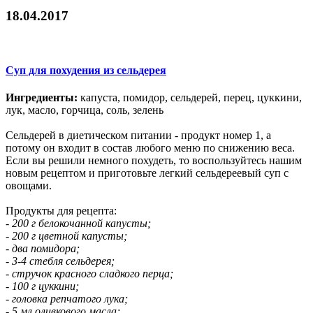
18.04.2017
Суп для похудения из сельдерея
Ингредиенты:
капуста, помидор, сельдерей, перец, цуккини,
лук, масло, горчица, соль, зелень
Сельдерей в диетическом питании - продукт номер 1, а
потому он входит в состав любого меню по снижению веса.
Если вы решили немного похудеть, то воспользуйтесь нашим
новым рецептом и приготовьте легкий сельдереевый суп с
овощами.
Продукты для рецепта:
- 200 г белокочанной капусты;
- 200 г цветной капусты;
- два помидора;
- 3-4 стебля сельдерея;
- стручок красного сладкого перца;
- 100 г цуккини;
- головка репчатого лука;
- 5 мл оливкового масла;