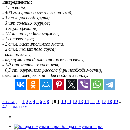
Ингредиенты:
- 1,5 л воды;
- 400 гр куриного мяса с косточкой;
- 3 ст.л. рисовой крупы;
- 3 шт соленых огурцов;
- 3 картофелины;
- 1/2 часть средней моркови;
- 1 головка лука;
- 2 ст.л. растительного масла;
- 2 ст.л. томатного соуса;
- соль по вкусу;
- перец молотый или горошком - по вкусу;
- 1-2 шт лавровых листиков;
- 0,5 ст. огуречного рассола (при необходимости);
сметана, хлеб, зелень – для подачи к столу.
« назад
1
2
3
4
5
6
7
8
[ 9 ]
10
11
12
13
14
15
16
17
18
19
...
42
далее »
Блюда в мультиварке