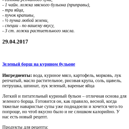
- 1 чайн. ложка мясного бульона (приправы),
- три яйца,
- пучок крапивы,
- ½ пучка любой зелени,
- специи - по вашему вкусу,
- 3 ст. ложки растиетльного масла.
29.04.2017
Зеленый борщ на курином бульоне
Ингредиенты:
вода, куриное мясо, картофель, морковь, лук
репчатый, масло растительное, рисовая крупа, соль, щавель,
петрушка, шпинат, лук зеленый, вареные яйца
Легкий и питательный куриный бульон – отличная основа для
зеленого борща. Готовится он, как правило, весной, когда
тяжелые наваристые супы уже поднадоели и хочется чего-то
попроще, но чтоб вкусно было и не слишком калорийно. У
нас есть новый рецепт.
Продукты для рецепта: