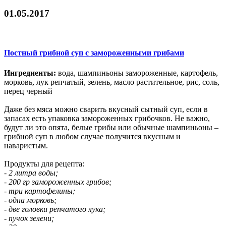
01.05.2017
Постный грибной суп с замороженными грибами
Ингредиенты:
вода, шампиньоны замороженные, картофель,
морковь, лук репчатый, зелень, масло растительное, рис, соль,
перец черный
Даже без мяса можно сварить вкусный сытный суп, если в
запасах есть упаковка замороженных грибочков. Не важно,
будут ли это опята, белые грибы или обычные шампиньоны –
грибной суп в любом случае получится вкусным и
наваристым.
Продукты для рецепта:
- 2 литра воды;
- 200 гр замороженных грибов;
- три картофелины;
- одна морковь;
- две головки репчатого лука;
- пучок зелени;