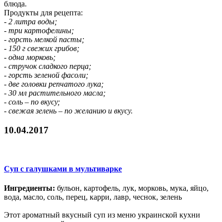
блюда.
Продукты для рецепта:
- 2 литра воды;
- три картофелины;
- горсть мелкой пасты;
- 150 г свежих грибов;
- одна морковь;
- стручок сладкого перца;
- горсть зеленой фасоли;
- две головки репчатого лука;
- 30 мл растительного масла;
- соль – по вкусу;
- свежая зелень – по желанию и вкусу.
10.04.2017
Суп с галушками в мультиварке
Ингредиенты:
бульон, картофель, лук, морковь, мука, яйцо,
вода, масло, соль, перец, карри, лавр, чеснок, зелень
Этот ароматный вкусный суп из меню украинской кухни