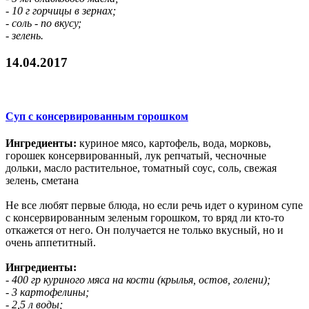
- 10 г горчицы в зернах;
- соль - по вкусу;
- зелень.
14.04.2017
Суп с консервированным горошком
Ингредиенты:
куриное мясо, картофель, вода, морковь,
горошек консервированный, лук репчатый, чесночные
дольки, масло растительное, томатный соус, соль, свежая
зелень, сметана
Не все любят первые блюда, но если речь идет о курином супе
с консервированным зеленым горошком, то вряд ли кто-то
откажется от него. Он получается не только вкусный, но и
очень аппетитный.
Ингредиенты:
- 400 гр куриного мяса на кости (крылья, остов, голени);
- 3 картофелины;
- 2,5 л воды;