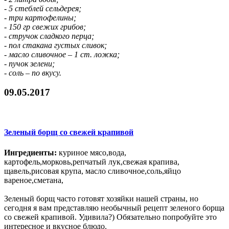
- 5 стеблей сельдерея;
- три картофелины;
- 150 гр свежих грибов;
- стручок сладкого перца;
- пол стакана густых сливок;
- масло сливочное – 1 ст. ложка;
- пучок зелени;
- соль – по вкусу.
09.05.2017
Зеленый борщ со свежей крапивой
Ингредиенты:
куриное мясо,вода,
картофель,морковь,репчатый лук,свежая крапива,
щавель,рисовая крупа, масло сливочное,соль,яйцо
вареное,сметана,
Зеленый борщ часто готовят хозяйки нашей страны, но
сегодня я вам представляю необычный рецепт зеленого борща
со свежей крапивой. Удивила?) Обязательно попробуйте это
интересное и вкусное блюдо.