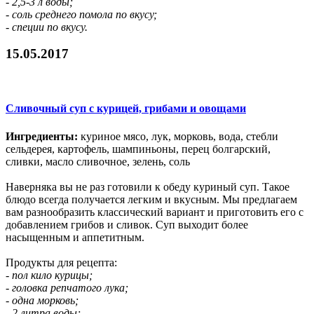
- 2,5-3 л воды;
- соль среднего помола по вкусу;
- специи по вкусу.
15.05.2017
Сливочный суп с курицей, грибами и овощами
Ингредиенты:
куриное мясо, лук, морковь, вода, стебли
сельдерея, картофель, шампиньоны, перец болгарский,
сливки, масло сливочное, зелень, соль
Наверняка вы не раз готовили к обеду куриный суп. Такое
блюдо всегда получается легким и вкусным. Мы предлагаем
вам разнообразить классический вариант и приготовить его с
добавлением грибов и сливок. Суп выходит более
насыщенным и аппетитным.
Продукты для рецепта:
- пол кило курицы;
- головка репчатого лука;
- одна морковь;
- 2 литра воды;