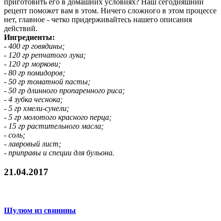
приготовить его в домашних условиях? Наш сегодняшний
рецепт поможет вам в этом. Ничего сложного в этом процессе
нет, главное - четко придерживайтесь нашего описания
действий.
Ингредиенты:
- 400 гр говядины;
- 120 гр репчатого лука;
- 120 гр моркови;
- 80 гр помидоров;
- 50 гр томатной пасты;
- 50 гр длинного пропаренного риса;
- 4 зубка чеснока;
- 5 гр хмели-сунели;
- 5 гр молотого красного перца;
- 15 гр растительного масла;
- соль;
- лавровый лист;
- приправы и специи для бульона.
21.04.2017
Шулюм из свинины