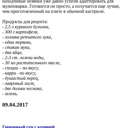
находчивые хозяйки уже давно успели адаптировать для
мультиварки. Готовится он просто, а получается еще лучше,
чем приготовленный на плите в обычной кастрюле.
Продукты для рецепта:
- 2,5 л куриного бульона,
- 300 г картофеля,
- головка репчатого лука,
- одна морковь,
- стакан муки,
- два яйца,
- 2-3 ст. ложки воды,
- 30 мл растительного масла,
- специи – по вкусу,
- карри - по вкусу,
- душистый перец,
- лавровый лист,
- две дольки чеснока,
- зелень.
09.04.2017
Гороховый суп с курицей