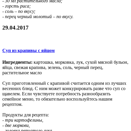
- 30 мл растительного масла;
- горсть риса;
- соль – по вкусу;
- перец черный молотый – по вкусу.
29.04.2017
Суп из крапивы с яйцом
Ингредиенты:
картошка, морковка, лук, сухой мясной бульон,
яйца, свежая крапива, зелень, соль, черный перец,
растительное масло
Суп приготовленный с крапивой считается одним из лучших
весенних блюд. С ним может конкурировать разве что суп со
щавелем. Если чувствуете потребность разнообразить
семейное меню, то обязательно воспользуйтесь нашим
рецептом.
Продукты для рецепта:
- три картофелины,
- две моркови,
- головка репчатого лука,