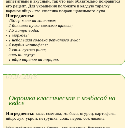
аппетитным и вкусным, так что вам обязательно понравится
его рецепт. Для украшения положите в калдую тарелку
вареное яйцо - это классика подачи щавельного супа.
Ингредиенты:
- 400 гр мяса на косточке;
- 2 больших пучка свежего щавеля;
- 2,5 литра воды;
- 1 морковь;
- 1 небольшая головка репчатого лука;
- 4 клубня картофеля;
- 2 ст.л. сухого риса;
- соль по вкусу;
- 1 яйцо вареное на порцию.
01.07.2018
Окрошка классическая с колбасой на
квасе
Ингредиенты:
квас, сметана, колбаса, огурец, картофель,
яйцо, лук, укроп, петрушка, соль, перец, сок лимона
Мое любимое летнее блюдо - это окрошка. Рецептов ее