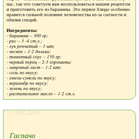
нас, так что советуем вам воспользоваться нашим рецептом
и приготовить его из баранины. Это первое блюдо особенно
нравится сильной половине человечества из-за сытности и
обилия специй.
Ингредиенты:
- баранина – 300 гр;
- рис – 3 -4 ст.л.;
- лук репчатый – 1 шт;
- чеснок – 1-2 дольки;
- томатный соус – 150 гр;
- черный перец – 2-3 горошины;
- лавровый лист – 1-2 шт;
- соль по вкусу;
- хмели-сунели по вкусу;
- кориандр по вкусу;
- зелень по вкусу;
- растительное масло – 1-2 ст.л.
21.06.2018
Гаспачо