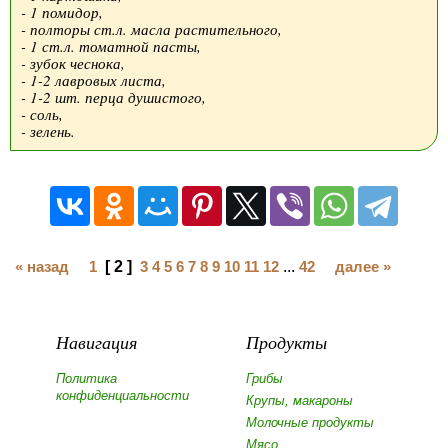
- 1 помидор,
- полторы ст.л. масла растительного,
- 1 ст.л. томатной пасты,
- зубок чеснока,
- 1-2 лавровых листа,
- 1-2 шт. перца душистого,
- соль,
- зелень.
« назад
1
[ 2 ]
3
4
5
6
7
8
9
10
11
12
...
42
далее »
Навигация
Продукты
Политика
Грибы
конфиденциальности
Крупы, макароны
Молочные продукты
Мясо