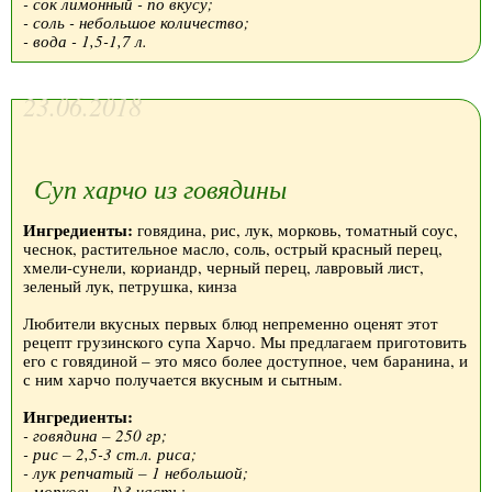
- сок лимонный - по вкусу;
- соль - небольшое количество;
- вода - 1,5-1,7 л.
23.06.2018
Суп харчо из говядины
Ингредиенты:
говядина, рис, лук, морковь, томатный соус,
чеснок, растительное масло, соль, острый красный перец,
хмели-сунели, кориандр, черный перец, лавровый лист,
зеленый лук, петрушка, кинза
Любители вкусных первых блюд непременно оценят этот
рецепт грузинского супа Харчо. Мы предлагаем приготовить
его с говядиной – это мясо более доступное, чем баранина, и
с ним харчо получается вкусным и сытным.
Ингредиенты:
- говядина – 250 гр;
- рис – 2,5-3 ст.л. риса;
- лук репчатый – 1 небольшой;
- морковь – 1\3 часть;