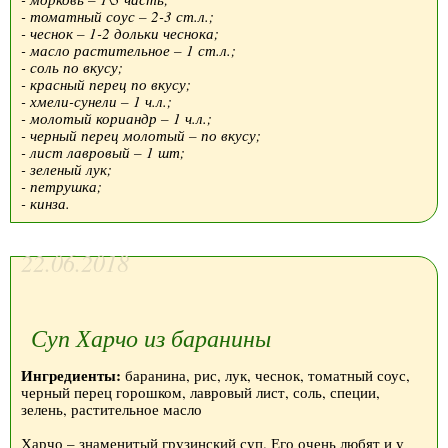
- томатный соус – 2-3 ст.л.;
- чеснок – 1-2 дольки чеснока;
- масло растительное – 1 ст.л.;
- соль по вкусу;
- красный перец по вкусу;
- хмели-сунели – 1 ч.л.;
- молотый кориандр – 1 ч.л.;
- черный перец молотый – по вкусу;
- лист лавровый – 1 шт;
- зеленый лук;
- петрушка;
- кинза.
22.06.2018
Суп Харчо из баранины
Ингредиенты:
баранина, рис, лук, чеснок, томатный соус,
черный перец горошком, лавровый лист, соль, специи,
зелень, растительное масло
Харчо – знаменитый грузинский суп. Его очень любят и у