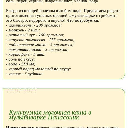
соль, перец черный, лавровый лист, чеснок, вода
Блюда из овощей полезны в любом виде. Предлагаем рецепт
приготовления тушеных овощей в мультиварке с грибами -
это быстро, недорого и вкусно! Что потребуется:
- шампиньоны - 200 граммов;
- морковь - 2 шт.;
- репчатый лук - 100 граммов;
- капуста романеско - 175 граммов;
- подсолнечное масло - 5 ст.ложек;
- томатная паста - 3 ст.ложки;
- картофель - 5 шт.;
- соль по вкусу;
- вода - 250 мл;
- черный перец молотый по вкусу;
- чеснок - 3 зубчика.
12.01.2015
Кукурузная молочная каша в
мультиварке Панасоник
Ингредиенты:
молоко, крупа кукурузная, масло сливочное,