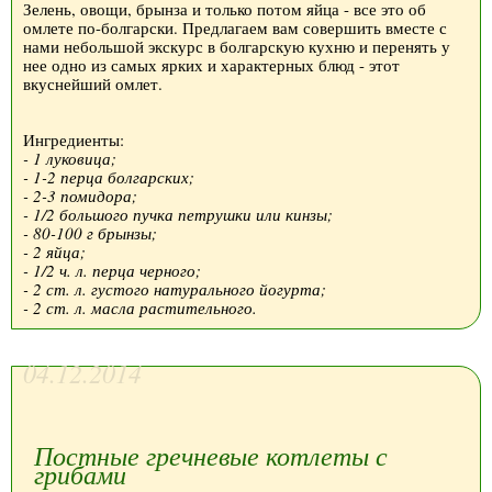
Зелень, овощи, брынза и только потом яйца - все это об
омлете по-болгарски. Предлагаем вам совершить вместе с
нами небольшой экскурс в болгарскую кухню и перенять у
нее одно из самых ярких и характерных блюд - этот
вкуснейший омлет.
Ингредиенты:
- 1 луковица;
- 1-2 перца болгарских;
- 2-3 помидора;
- 1/2 большого пучка петрушки или кинзы;
- 80-100 г брынзы;
- 2 яйца;
- 1/2 ч. л. перца черного;
- 2 ст. л. густого натурального йогурта;
- 2 ст. л. масла растительного.
04.12.2014
Постные гречневые котлеты с
грибами