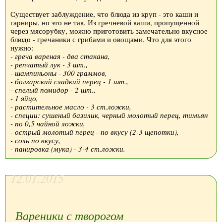
Существует заблуждение, что блюда из круп - это каши и
гарниры, но это не так. Из гречневой каши, пропущенной
через мясорубку, можно приготовить замечательно вкусное
блюдо - гречаники с грибами и овощами. Что для этого
нужно:
- греча вареная - два стакана,
- репчатый лук - 3 шт.,
- шампиньоны - 300 граммов,
- болгарский сладкий перец - 1 шт.,
- спелый помидор - 2 шт.,
- 1 яйцо,
- растительное масло - 3 ст.ложки,
- специи: сушеный базилик, черный молотый перец, тимьян
- по 0,5 чайной ложки,
- острый молотый перец - по вкусу (2-3 щепотки),
- соль по вкусу,
- панировка (мука) - 3-4 ст.ложки.
12.01.2015
Вареники с творогом