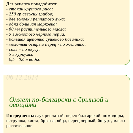
Для рецепта понадобится:
- стакан круглого риса;
- 250 гр свежих грибов;
- две головки репчатого лука;
- одна большая морковка;
- 60 мл растительного масла;
- 5 г молотого черного перца;
- большая щепотка сушеного базилика;
- молотый острый перец - по желанию;
- соль – по вкусу;
- 5 г куркумы;
- 0,5 - 0,6 л воды.
06.12.2014
Омлет по-болгарски с брынзой и
овощами
Ингредиенты:
лук репчатый, перец болгарский, помидоры,
петрушка, кинза, брынза, яйца, перец черный, йогурт, масло
растительное