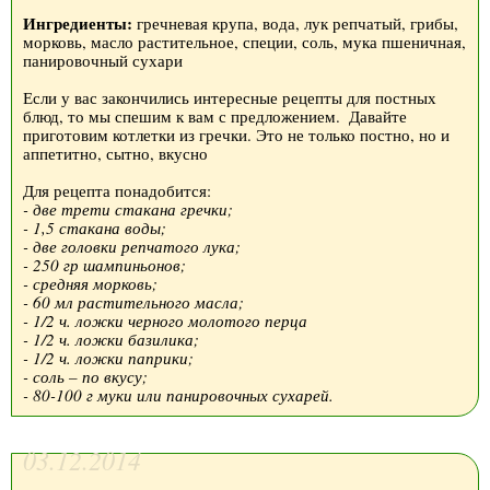
Ингредиенты:
гречневая крупа, вода, лук репчатый, грибы,
морковь, масло растительное, специи, соль, мука пшеничная,
панировочный сухари
Если у вас закончились интересные рецепты для постных
блюд, то мы спешим к вам с предложением.
Давайте
приготовим котлетки из гречки. Это не только постно, но и
аппетитно, сытно, вкусно
Для рецепта понадобится:
- две трети стакана гречки;
- 1,5 стакана воды;
- две головки репчатого лука;
- 250 гр шампиньонов;
- средняя морковь;
- 60 мл растительного масла;
- 1/2 ч. ложки черного молотого перца
- 1/2 ч. ложки базилика;
- 1/2 ч. ложки паприки;
- соль – по вкусу;
- 80-100 г муки или панировочных сухарей.
03.12.2014