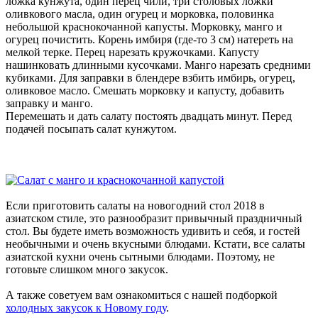
ложка кунжута, один перец чили, три столовых ложки
оливкового масла, один огурец и морковка, половинка
небольшой краснокочанной капусты. Морковку, манго и
огурец почистить. Корень имбиря (где-то 3 см) натереть на
мелкой терке. Перец нарезать кружочками. Капусту
нашинковать длинными кусочками. Манго нарезать средними
кубиками. Для заправки в блендере взбить имбирь, огурец,
оливковое масло. Смешать морковку и капусту, добавить
заправку и манго.
Перемешать и дать салату постоять двадцать минут. Перед
подачей посыпать салат кунжутом.
Если приготовить салаты на новогодний стол 2018 в
азиатском стиле, это разнообразит привычный праздничный
стол. Вы будете иметь возможность удивить и себя, и гостей
необычными и очень вкусными блюдами. Кстати, все салаты
азиатской кухни очень сытными блюдами. Поэтому, не
готовьте слишком много закусок.
А также советуем вам ознакомиться с нашей подборкой
холодных закусок к Новому году
.