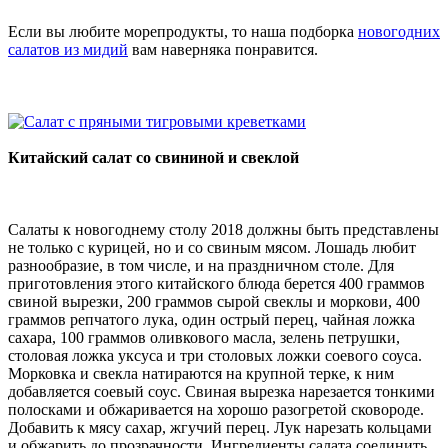
Если вы любите морепродукты, то наша подборка
новогодних
салатов из мидий
вам наверняка понравится.
Китайский салат со свининой и свеклой
Салаты к новогоднему столу 2018 должны быть представлены
не только с курицей, но и со свиным мясом. Лошадь любит
разнообразие, в том числе, и на праздничном столе. Для
приготовления этого китайского блюда берется 400 граммов
свиной вырезки, 200 граммов сырой свеклы и моркови, 400
граммов репчатого лука, один острый перец, чайная ложка
сахара, 100 граммов оливкового масла, зелень петрушки,
столовая ложка уксуса и три столовых ложки соевого соуса.
Морковка и свекла натираются на крупной терке, к ним
добавляется соевый соус. Свиная вырезка нарезается тонкими
полосками и обжаривается на хорошо разогретой сковороде.
Добавить к мясу сахар, жгучий перец. Лук нарезать кольцами
и обжарить до прозрачности. Ингредиенты салата соединить,