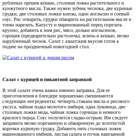
рубленых орешек кешью, столовая ложка растительного и
кунжутного масла. Также нужен зубчик чеснока, две куриные
грудки, две столовых ложки кинзы, один апельсин и соевый
соус. Рис отварить, грудки обжарить на растительном масле и
тонко нарезать. Капусту и маринованный перец порезать
крупно, добавить к ним рис, мясо, дольки апельсинов,
горошек (предварительно растолочь), зелень и кешью, мелко
нарубленный чеснок. Салат с азиатским вкусом готов к
подаче на праздничный новогодний стол.
Салат с курицей и пикантной заправкой
В этой салате очень важна именно заправка. Для ее
приготовления в блендере хорошенько смешиваются
следующие ингредиенты: четверть стакана масла и рисового
уксуса, чайная лодка молотого имбиря, одна луковица, две
столовых ложки меда, чайная ложка горчицы и немного
красного перца. Соус получится сладко-острым. Им следует
заправить мелко порезанную и обжаренную до золотистой
корочки куриную грудку. Добавить пять столовых ложек
маринованного имбиря, листья салата и пучок нарезанной