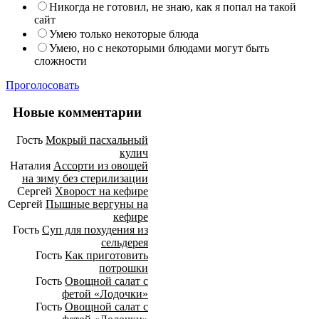
Никогда не готовил, не знаю, как я попал на такой
сайт
Умею только некоторые блюда
Умею, но с некоторыми блюдами могут быть
сложности
Проголосовать
Новые комментарии
Гость
Мокрый пасхальный
кулич
Наталия
Ассорти из овощей
на зиму без стерилизации
Сергей
Хворост на кефире
Сергей
Пышные вергуны на
кефире
Гость
Суп для похудения из
сельдерея
Гость
Как приготовить
потрошки
Гость
Овощной салат с
фетой «Лодочки»
Гость
Овощной салат с