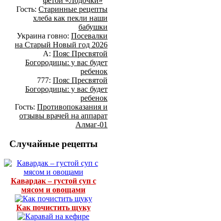
фетой «Лодочки»
Гость:
Старинные рецепты
хлеба как пекли наши
бабушки
Украина говно:
Посевалки
на Старый Новый год 2026
А:
Пояс Пресвятой
Богородицы: у вас будет
ребенок
777:
Пояс Пресвятой
Богородицы: у вас будет
ребенок
Гость:
Противопоказания и
отзывы врачей на аппарат
Алмаг-01
Случайные рецепты
Кавардак – густой суп с
мясом и овощами
Как почистить щуку