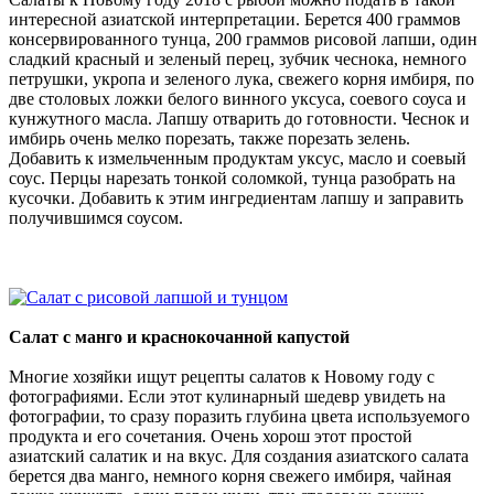
интересной азиатской интерпретации. Берется 400 граммов
консервированного тунца, 200 граммов рисовой лапши, один
сладкий красный и зеленый перец, зубчик чеснока, немного
петрушки, укропа и зеленого лука, свежего корня имбиря, по
две столовых ложки белого винного уксуса, соевого соуса и
кунжутного масла. Лапшу отварить до готовности. Чеснок и
имбирь очень мелко порезать, также порезать зелень.
Добавить к измельченным продуктам уксус, масло и соевый
соус. Перцы нарезать тонкой соломкой, тунца разобрать на
кусочки. Добавить к этим ингредиентам лапшу и заправить
получившимся соусом.
Салат с манго и краснокочанной капустой
Многие хозяйки ищут рецепты салатов к Новому году с
фотографиями. Если этот кулинарный шедевр увидеть на
фотографии, то сразу поразить глубина цвета используемого
продукта и его сочетания. Очень хорош этот простой
азиатский салатик и на вкус. Для создания азиатского салата
берется два манго, немного корня свежего имбиря, чайная