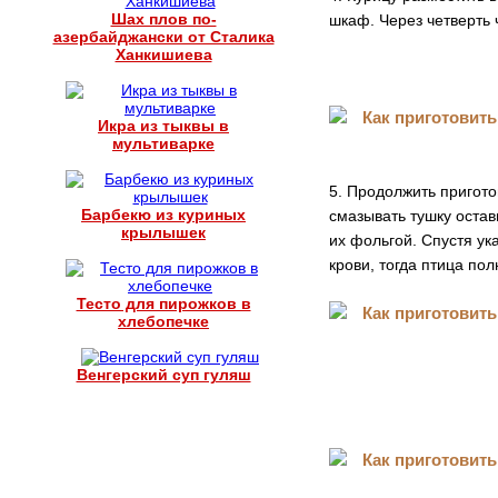
Шах плов по-
шкаф. Через четверть 
азербайджански от Сталика
Ханкишиева
Икра из тыквы в
мультиварке
5. Продолжить пригото
Барбекю из куриных
смазывать тушку оста
крылышек
их фольгой. Спустя ук
крови, тогда птица пол
Тесто для пирожков в
хлебопечке
Венгерский суп гуляш