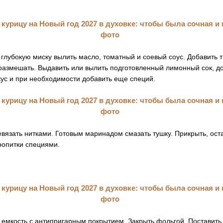
 глубокую миску вылить масло, томатный и соевый соус. Добавить
размешать. Выдавить или вылить подготовленный лимонный сок, до
кус и при необходимости добавить еще специй.
евязать нитками. Готовым маринадом смазать тушку. Прикрыть, оста
ропитки специями.
в емкость с антипригарным покрытием. Закрыть фольгой. Поставить