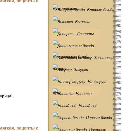
мультиварке
Вторые блюда
Выпечка
Десерты
Диетические блюда
Заготовки
на зиму
Закуски
На скорую
руку
Напитки
урица,
Новый год
Первые блюда
Постные