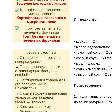
Тушеная картошка с мясом
Картофельная запеканка в
Ингредиенты:
микроволновке
Торт без выпечки из
печенья с фруктами
• курица — 2 кг;
• масло подсолнечное
Новые статьи
• томатный соус — 2 ст.
Отличия конвертов для
→
• соевый соус — 50 мл
новорожденных
• мед — 1 ст. л.;
Причины популярности
→
• соль, измельченный п
стационарных блендеров
• лимонный сок — 2 ст.
nutribullet
Сертификация товара для
→
его реализации на
Приготовление:
Вайлдбериз
Самые эффективные виды
→
1. Тушку птицы ополос
упаковок для пищевой
промышленности
до температуры 180 гр
Заготовки на зиму
→
Вкусные пироги,