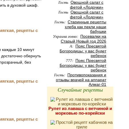
Гость
Овощной салат с
ить в духовой шкаф.
фетой «Лодочки»
Гость
Овощной салат с
фетой «Лодочки»
Гость:
Старинные рецепты
хлеба как пекли наши
бабушки
Украина говно:
Посевалки на
Старый Новый год 2026
А:
Пояс Пресвятой
м каждые 10 минут
Богородицы: у вас будет
ребенок
 достаточно обернуть
777:
Пояс Пресвятой
 прозрачный, без
Богородицы: у вас будет
ребенок
Гость:
Противопоказания и
отзывы врачей на аппарат
Алмаг-01
Случайные рецепты
Рулет из лаваша с ветчиной и
морковью по-корейски