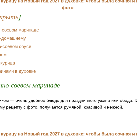
крыть
]
о-соевом маринаде
о-домашнему
о-соевом соусе
ром
 курица
ринами в духовке
но-соевом маринаде
иком — очень удобное блюдо для праздничного ужина или обеда. К
му рецепту с фото, получается румяной, красивой и нежной.