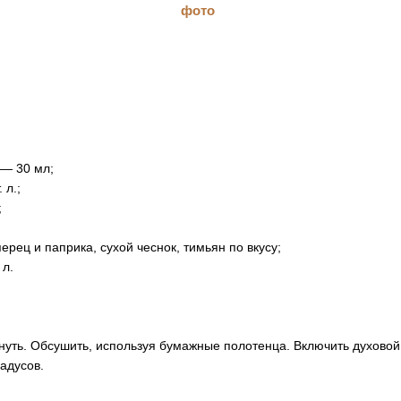
 — 30 мл;
 л.;
;
ерец и паприка, сухой чеснок, тимьян по вкусу;
 л.
нуть. Обсушить, используя бумажные полотенца. Включить духово
адусов.