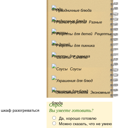
блюда
Праздничные блюда
Разные
рецепты
Рецепты
для детей
Рецепты для пикника
Салаты
Соусы
Украшения для блюд
Экономные
блюда
Опрос
Вы умеете готовить?
й шкаф разогреваться
Да, хорошо готовлю
Можно сказать, что не умею