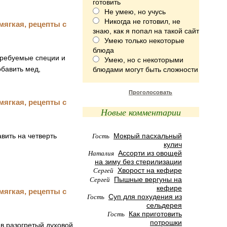
готовить
Не умею, но учусь
Никогда не готовил, не
знаю, как я попал на такой сайт
Умею только некоторые
блюда
 требуемые специи и
Умею, но с некоторыми
бавить мед,
блюдами могут быть сложности
Проголосовать
Новые комментарии
Гость
вить на четверть
Мокрый пасхальный
кулич
Наталия
Ассорти из овощей
на зиму без стерилизации
Сергей
Хворост на кефире
Сергей
Пышные вергуны на
кефире
Гость
Суп для похудения из
сельдерея
Гость
Как приготовить
потрошки
 в разогретый духовой