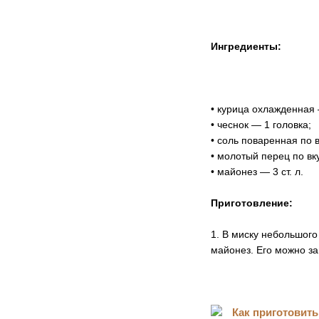
Ингредиенты:
• курица охлажденная 
• чеснок — 1 головка;
• соль поваренная по в
• молотый перец по вк
• майонез — 3 ст. л.
Приготовление:
1. В миску небольшог
майонез. Его можно з