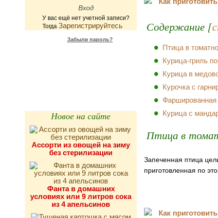
У вас ещё нет учетной записи?
Содержание [
с
Зарегистрируйтесь
Тогда
Забыли пароль?
Птица в томатн
Калькулятор
Курица-гриль п
калорийности
Курица в медов
Курочка с гарни
Фаршированная
Курица с манда
Новое на сайте
Птица в томат
Ассорти из овощей на зиму
без стерилизации
Запеченная птица цел
приготовленная по это
Фанта в домашних
условиях или 9 литров сока
из 4 апельсинов