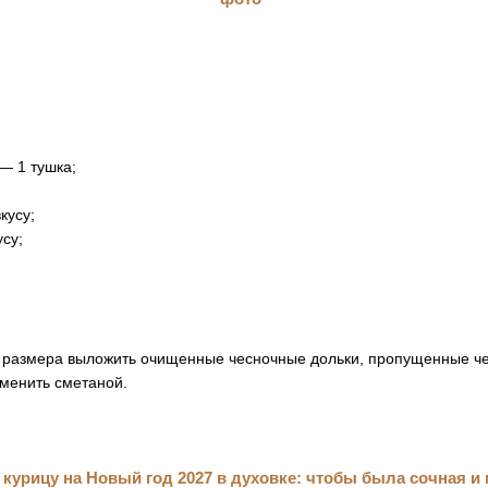
— 1 тушка;
кусу;
усу;
о размера выложить очищенные чесночные дольки, пропущенные че
аменить сметаной.