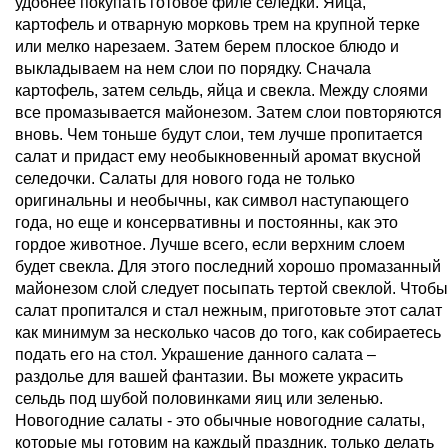
удобнее покупать готовое филе селедки. Яйца,
картофель и отварную морковь трем на крупной терке
или мелко нарезаем. Затем берем плоское блюдо и
выкладываем на нем слои по порядку. Сначала
картофель, затем сельдь, яйца и свекла. Между слоями
все промазывается майонезом. Затем слои повторяются
вновь. Чем тоньше будут слои, тем лучше пропитается
салат и придаст ему необыкновенный аромат вкусной
селедочки. Салаты для нового года не только
оригинальны и необычны, как символ наступающего
года, но еще и консервативны и постоянны, как это
гордое животное. Лучше всего, если верхним слоем
будет свекла. Для этого последний хорошо промазанный
майонезом слой следует посыпать тертой свеклой. Чтобы
салат пропитался и стал нежным, приготовьте этот салат
как минимум за несколько часов до того, как собираетесь
подать его на стол. Украшение данного салата –
раздолье для вашей фантазии. Вы можете украсить
сельдь под шубой половинками яиц или зеленью.
Новогодние салаты - это обычные новогодние салаты,
которые мы готовим на каждый праздник, только делать