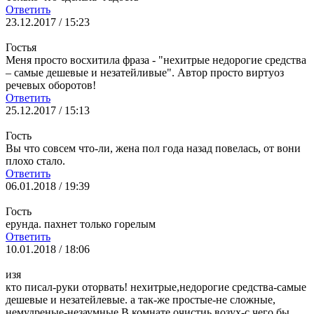
Ответить
23.12.2017 / 15:23
Гостья
Меня просто восхитила фраза - "нехитрые недорогие средства
– самые дешевые и незатейливые". Автор просто виртуоз
речевых оборотов!
Ответить
25.12.2017 / 15:13
Гость
Вы что совсем что-ли, жена пол года назад повелась, от вони
плохо стало.
Ответить
06.01.2018 / 19:39
Гость
ерунда. пахнет только горелым
Ответить
10.01.2018 / 18:06
изя
кто писал-руки оторвать! нехитрые,недорогие средства-самые
дешевые и незатейлевые. а так-же простые-не сложные,
немудреные-незаумные.В комнате очистиь возух-с чего бы