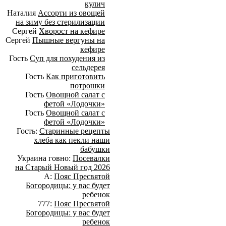
кулич
Наталия
Ассорти из овощей
на зиму без стерилизации
Сергей
Хворост на кефире
Сергей
Пышные вергуны на
кефире
Гость
Суп для похудения из
сельдерея
Гость
Как приготовить
потрошки
Гость
Овощной салат с
фетой «Лодочки»
Гость
Овощной салат с
фетой «Лодочки»
Гость:
Старинные рецепты
хлеба как пекли наши
бабушки
Украина говно:
Посевалки
на Старый Новый год 2026
А:
Пояс Пресвятой
Богородицы: у вас будет
ребенок
777:
Пояс Пресвятой
Богородицы: у вас будет
ребенок