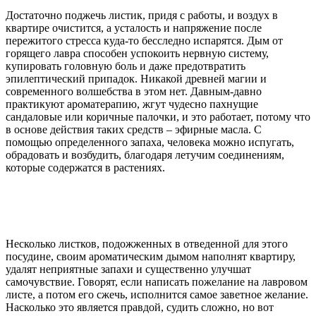
Достаточно поджечь листик, придя с работы, и воздух в
квартире очистится, а усталость и напряжение после
пережитого стресса куда-то бесследно испарятся. Дым от
горящего лавра способен успокоить нервную систему,
купировать головную боль и даже предотвратить
эпилептический припадок. Никакой древней магии и
современного волшебства в этом нет. Давным-давно
практикуют ароматерапию, жгут чудесно пахнущие
сандаловые или коричные палочки, и это работает, потому что
в основе действия таких средств – эфирные масла. С
помощью определенного запаха, человека можно испугать,
обрадовать и возбудить, благодаря летучим соединениям,
которые содержатся в растениях.
Несколько листков, подожженных в отведенной для этого
посудине, своим ароматическим дымом наполнят квартиру,
удалят неприятные запахи и существенно улучшат
самочувствие. Говорят, если написать пожелание на лавровом
листе, а потом его сжечь, исполнится самое заветное желание.
Насколько это является правдой, судить сложно, но вот