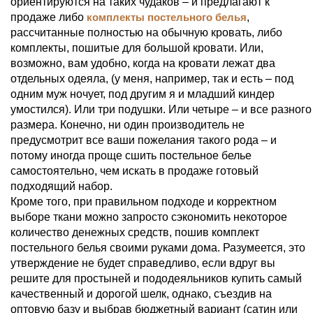
ориентируются на таких чудаков – и предлагают к
продаже либо
комплекты постельного белья
,
рассчитанные полностью на обычную кровать, либо
комплекты, пошитые для большой кровати. Или,
возможно, вам удобно, когда на кровати лежат два
отдельных одеяла, (у меня, например, так и есть – под
одним муж ночует, под другим я и младший киндер
умостился). Или три подушки. Или четыре – и все разного
размера. Конечно, ни один производитель не
предусмотрит все ваши пожелания такого рода – и
потому иногда проще сшить постельное белье
самостоятельно, чем искать в продаже готовый
подходящий набор.
Кроме того, при правильном подходе и корректном
выборе ткани можно запросто сэкономить некоторое
количество денежных средств, пошив комплект
постельного белья своими руками дома. Разумеется, это
утверждение не будет справедливо, если вдруг вы
решите для простыней и пододеяльников купить самый
качественный и дорогой шелк, однако, съездив на
оптовую базу и выбрав бюджетный вариант (сатин или