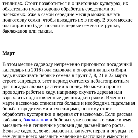
теплицах. Стоит позаботиться и о цветочных культурах, их
обязательно нужно хорошо обработать средствами от
насекомых. Уже в самой середине месяца можно начать
подготовку семян, чтобы высадить их в почву. В этом месяце
благоприятно будет посадить первые семена петрушки,
баклажанов или тыквы.
Март
В этом месяце садоводу непременно пригодится посадочный
календарь на 2016 года садовода и огородника для сибири,
ведь высаживать первые семена в грунт 7, 8, 21 и 22 марта
строго запрещено, этот период считается неблагоприятным
для посадки любых растений в почву. Но можно просто
проводить работы в саду, например окучить деревья или
взрыхлить подготовленные для посадки грядки. Именно в
марте насекомых становится больше и необходима тщательная
борьба с вредителями и гусеницами, поэтому стоит
обработать кустарники и деревья от насекомых. Если рассада
кабачков,
баклажанов
и бобовых уже взошла, то самое время
высадить её в тепличные условия для дальнейшего роста.
Если же садовод хочет вырастить капусту, перец и огурцы, то
ему лучше всего высадить маленькие расточки в емкости и