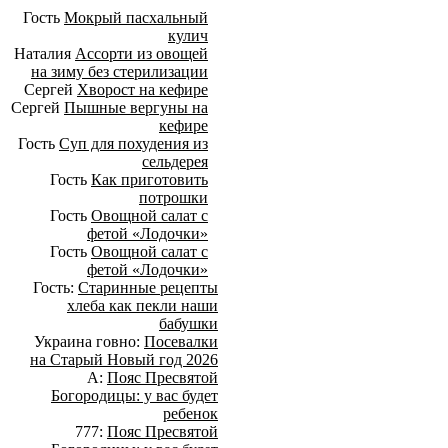
Гость
Мокрый пасхальный
кулич
Наталия
Ассорти из овощей
на зиму без стерилизации
Сергей
Хворост на кефире
Сергей
Пышные вергуны на
кефире
Гость
Суп для похудения из
сельдерея
Гость
Как приготовить
потрошки
Гость
Овощной салат с
фетой «Лодочки»
Гость
Овощной салат с
фетой «Лодочки»
Гость:
Старинные рецепты
хлеба как пекли наши
бабушки
Украина говно:
Посевалки
на Старый Новый год 2026
А:
Пояс Пресвятой
Богородицы: у вас будет
ребенок
777:
Пояс Пресвятой