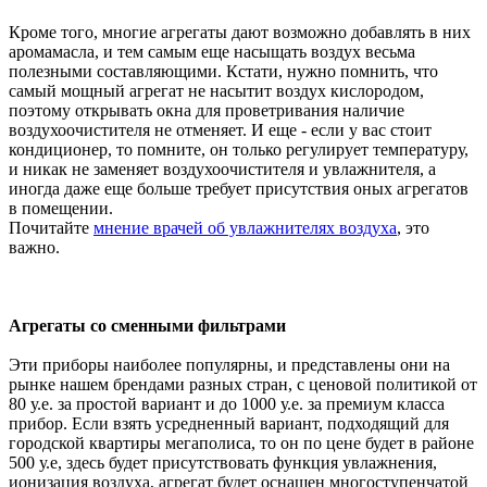
Кроме того, многие агрегаты дают возможно добавлять в них
аромамасла, и тем самым еще насыщать воздух весьма
полезными составляющими. Кстати, нужно помнить, что
самый мощный агрегат не насытит воздух кислородом,
поэтому открывать окна для проветривания наличие
воздухоочистителя не отменяет. И еще - если у вас стоит
кондиционер, то помните, он только регулирует температуру,
и никак не заменяет воздухоочистителя и увлажнителя, а
иногда даже еще больше требует присутствия оных агрегатов
в помещении.
Почитайте
мнение врачей об увлажнителях воздуха
, это
важно.
Агрегаты со сменными фильтрами
Эти приборы наиболее популярны, и представлены они на
рынке нашем брендами разных стран, с ценовой политикой от
80 у.е. за простой вариант и до 1000 у.е. за премиум класса
прибор. Если взять усредненный вариант, подходящий для
городской квартиры мегаполиса, то он по цене будет в районе
500 у.е, здесь будет присутствовать функция увлажнения,
ионизация воздуха, агрегат будет оснащен многоступенчатой