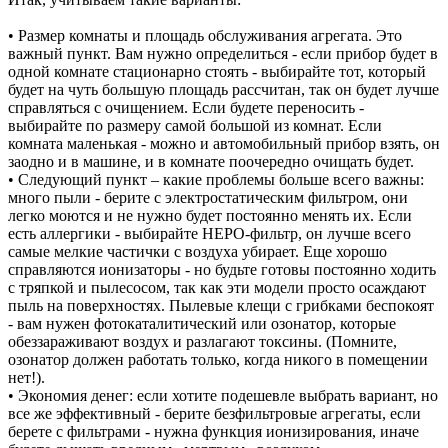
• Размер комнаты и площадь обслуживания агрегата. Это
важный пункт. Вам нужно определиться - если прибор будет в
одной комнате стационарно стоять - выбирайте тот, который
будет на чуть большую площадь рассчитан, так он будет лучше
справляться с очищением. Если будете переносить -
выбирайте по размеру самой большой из комнат. Если
комната маленькая - можно и автомобильный прибор взять, он
заодно и в машине, и в комнате поочередно очищать будет.
• Следующий пункт – какие проблемы больше всего важны:
много пыли - берите с электростатическим фильтром, они
легко моются и не нужно будет постоянно менять их. Если
есть аллергики - выбирайте НЕРО-фильтр, он лучше всего
самые мелкие частички с воздуха убирает. Еще хорошо
справляются ионизаторы - но будьте готовы постоянно ходить
с тряпкой и пылесосом, так как эти модели просто осаждают
пыль на поверхностях. Пылевые клещи с грибками беспокоят
- вам нужен фотокаталитический или озонатор, которые
обеззараживают воздух и разлагают токсины. (Помните,
озонатор должен работать только, когда никого в помещении
нет!).
• Экономия денег: если хотите подешевле выбрать вариант, но
все же эффективный - берите безфильтровые агрегаты, если
берете с фильтрами - нужна функция ионизирования, иначе