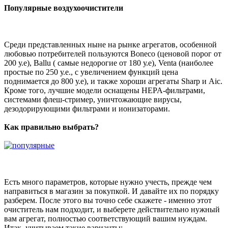
Популярные воздухоочистители
Среди представленных ныне на рынке агрегатов, особенной
любовью потребителей пользуются Boneco (ценовой порог от
200 у.е), Ballu ( самые недорогие от 180 у.е), Venta (наиболее
простые по 250 у.е., с увеличением функций цена
поднимается до 800 у.е), и также хороши агрегаты Sharp и Aic.
Кроме того, лучшие модели оснащены HEPA-фильтрами,
системами флеш-стример, уничтожающие вирусы,
дезодорирующими фильтрами и ионизаторами.
Как правильно выбрать?
Есть много параметров, которые нужно учесть, прежде чем
направиться в магазин за покупкой. И давайте их по порядку
разберем. После этого вы точно себе скажете - именно этот
очиститель нам подходит, и выберете действительно нужный
вам агрегат, полностью соответствующий вашим нуждам.
Итак, учитываем такие варианты: