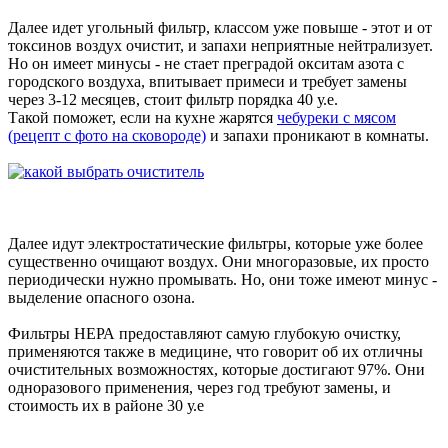
Далее идет угольный фильтр, классом уже повыше - этот и от
токсинов воздух очистит, и запахи неприятные нейтрализует.
Но он имеет минусы - не стает преградой окситам азота с
городского воздуха, впитывает примеси и требует замены
через 3-12 месяцев, стоит фильтр порядка 40 у.е.
Такой поможет, если на кухне жарятся
чебуреки с мясом
(рецепт с фото на сковороде)
и запахи проникают в комнаты.
Далее идут электростатические фильтры, которые уже более
существенно очищают воздух. Они многоразовые, их просто
периодически нужно промывать. Но, они тоже имеют минус -
выделение опасного озона.
Фильтры НЕРА предоставляют самую глубокую очистку,
применяются также в медицине, что говорит об их отличны
очистительных возможностях, которые достигают 97%. Они
одноразового применения, через год требуют замены, и
стоимость их в районе 30 у.е