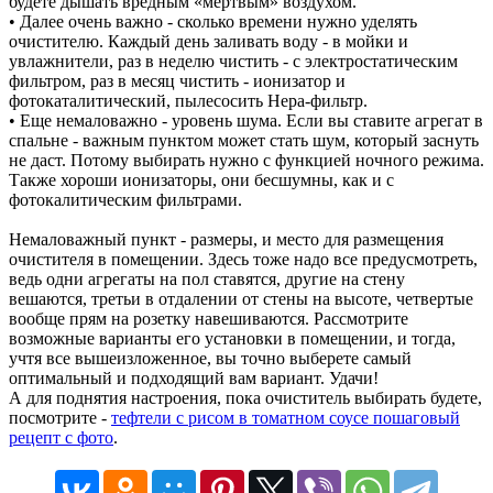
будете дышать вредным «мертвым» воздухом.
• Далее очень важно - сколько времени нужно уделять
очистителю. Каждый день заливать воду - в мойки и
увлажнители, раз в неделю чистить - с электростатическим
фильтром, раз в месяц чистить - ионизатор и
фотокаталитический, пылесосить Нера-фильтр.
• Еще немаловажно - уровень шума. Если вы ставите агрегат в
спальне - важным пунктом может стать шум, который заснуть
не даст. Потому выбирать нужно с функцией ночного режима.
Также хороши ионизаторы, они бесшумны, как и с
фотокалитическим фильтрами.
Немаловажный пункт - размеры, и место для размещения
очистителя в помещении. Здесь тоже надо все предусмотреть,
ведь одни агрегаты на пол ставятся, другие на стену
вешаются, третьи в отдалении от стены на высоте, четвертые
вообще прям на розетку навешиваются. Рассмотрите
возможные варианты его установки в помещении, и тогда,
учтя все вышеизложенное, вы точно выберете самый
оптимальный и подходящий вам вариант. Удачи!
А для поднятия настроения, пока очиститель выбирать будете,
посмотрите -
тефтели с рисом в томатном соусе пошаговый
рецепт с фото
.