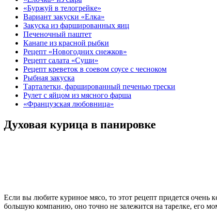
«Буржуй в телогрейке»
Вариант закуски «Елка»
Закуска из фаршированных яиц
Печеночный паштет
Канапе из красной рыбки
Рецепт «Новогодних снежков»
Рецепт салата «Суши»
Рецепт креветок в соевом соусе с чесноком
Рыбная закуска
Тарталетки, фаршированный печенью трески
Рулет с яйцом из мясного фарша
«Французская любовница»
Духовая курица в панировке
Если вы любите куриное мясо, то этот рецепт придется очень к
большую компанию, оно точно не залежится на тарелке, его мо