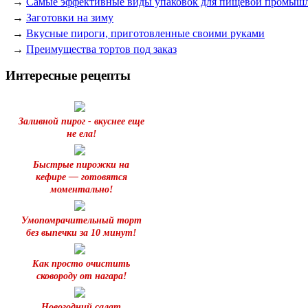
→
Самые эффективные виды упаковок для пищевой промыш
→
Заготовки на зиму
→
Вкусные пироги, приготовленные своими руками
→
Преимущества тортов под заказ
Интересные рецепты
Заливной пирог - вкуснее еще
не ела!
Быстрые пирожки на
кефире — готовятся
моментально!
Умопомрачительный торт
без выпечки за 10 минут!
Как просто очистить
сковороду от нагара!
Новогодний салат