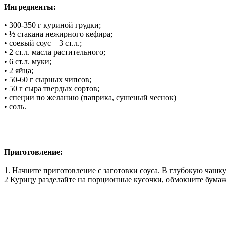
Ингредиенты:
• 300-350 г куриной грудки;
• ½ стакана нежирного кефира;
• соевый соус – 3 ст.л.;
• 2 ст.л. масла растительного;
• 6 ст.л. муки;
• 2 яйца;
• 50-60 г сырных чипсов;
• 50 г сыра твердых сортов;
• специи по желанию (паприка, сушеный чеснок)
• соль.
Приготовление:
1. Начните приготовление с заготовки соуса. В глубокую чашку 
2 Курицу разделайте на порционные кусочки, обмокните бумажн