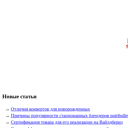
Новые статьи
→
Отличия конвертов для новорожденных
→
Причины популярности стационарных блендеров nutribulle
→
Сертификация товара для его реализации на Вайлдбериз