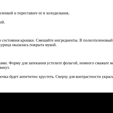
пленкой и переставьте ее в холодильник.
ой.
 до состояния крошки. Смешайте ингредиенты. В полиэтиленовы
курица оказалась покрыта мукой.
псами. Форму для запекания устелите фольгой, немного смажьте 
минут.
рочка будет аппетитно хрустеть. Сверху для контрастности украс