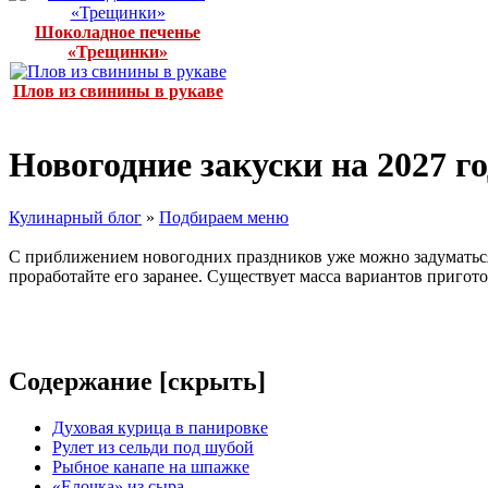
Шоколадное печенье
«Трещинки»
Плов из свинины в рукаве
Новогодние закуски на 2027 го
Кулинарный блог
»
Подбираем меню
С приближением новогодних праздников уже можно задуматься,
проработайте его заранее. Существует масса вариантов пригот
Содержание [
скрыть
]
Духовая курица в панировке
Рулет из сельди под шубой
Рыбное канапе на шпажке
«Елочка» из сыра