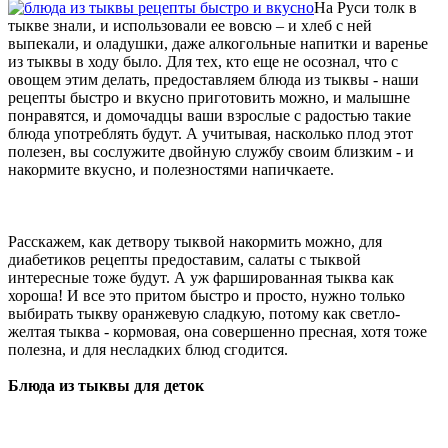
На Руси толк в
тыкве знали, и использовали ее вовсю – и хлеб с ней
выпекали, и оладушки, даже алкогольные напитки и варенье
из тыквы в ходу было. Для тех, кто еще не осознал, что с
овощем этим делать, предоставляем блюда из тыквы - наши
рецепты быстро и вкусно приготовить можно, и малышне
понравятся, и домочадцы ваши взрослые с радостью такие
блюда употреблять будут. А учитывая, насколько плод этот
полезен, вы сослужите двойную службу своим близким - и
накормите вкусно, и полезностями напичкаете.
Расскажем, как детвору тыквой накормить можно, для
диабетиков рецепты предоставим, салаты с тыквой
интересные тоже будут. А уж фаршированная тыква как
хороша! И все это притом быстро и просто, нужно только
выбирать тыкву оранжевую сладкую, потому как светло-
желтая тыква - кормовая, она совершенно пресная, хотя тоже
полезна, и для несладких блюд сгодится.
Блюда из тыквы для деток