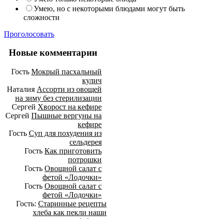
Умею, но с некоторыми блюдами могут быть
сложности
Проголосовать
Новые комментарии
Гость
Мокрый пасхальный
кулич
Наталия
Ассорти из овощей
на зиму без стерилизации
Сергей
Хворост на кефире
Сергей
Пышные вергуны на
кефире
Гость
Суп для похудения из
сельдерея
Гость
Как приготовить
потрошки
Гость
Овощной салат с
фетой «Лодочки»
Гость
Овощной салат с
фетой «Лодочки»
Гость:
Старинные рецепты
хлеба как пекли наши