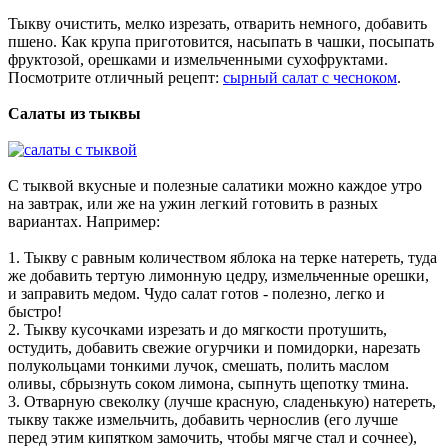
Тыкву очистить, мелко изрезать, отварить немного, добавить
пшено. Как крупа приготовится, насыпать в чашки, посыпать
фруктозой, орешками и измельченными сухофруктами.
Посмотрите отличный рецепт:
сырный салат с чесноком
.
Салаты из тыквы
С тыквой вкусные и полезные салатики можно каждое утро
на завтрак, или же на ужин легкий готовить в разных
вариантах. Например:
1. Тыкву с равным количеством яблока на терке натереть, туда
же добавить тертую лимонную цедру, измельченные орешки,
и заправить медом. Чудо салат готов - полезно, легко и
быстро!
2. Тыкву кусочками изрезать и до мягкости протушить,
остудить, добавить свежие огурчики и помидорки, нарезать
полукольцами тонкими лучок, смешать, полить маслом
оливы, сбрызнуть соком лимона, сыпнуть щепотку тмина.
3. Отварную свеколку (лучше красную, сладенькую) натереть,
тыкву также измельчить, добавить чернослив (его лучше
перед этим кипятком замочить, чтобы мягче стал и сочнее),