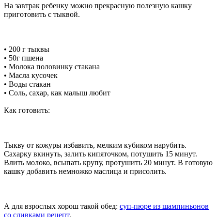
На завтрак ребенку можно прекрасную полезную кашку
приготовить с тыквой.
• 200 г тыквы
• 50г пшена
• Молока половинку стакана
• Масла кусочек
• Воды стакан
• Соль, сахар, как малыш любит
Как готовить:
Тыкву от кожуры избавить, мелким кубиком нарубить.
Сахарку вкинуть, залить кипяточком, потушить 15 минут.
Влить молоко, всыпать крупу, протушить 20 минут. В готовую
кашку добавить немножко маслица и присолить.
А для взрослых хорош такой обед:
суп-пюре из шампиньонов
со сливками рецепт
.