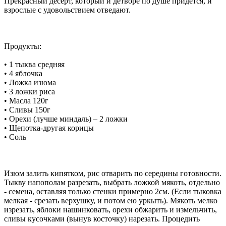
Прекрасный десерт, который и детворе по душе придется, и
взрослые с удовольствием отведают.
Продукты:
• 1 тыква средняя
• 4 яблочка
• Ложка изюма
• 3 ложки риса
• Масла 120г
• Сливы 150г
• Орехи (лучше миндаль) – 2 ложки
• Щепотка-другая корицы
• Соль
Изюм залить кипятком, рис отварить по середины готовности.
Тыкву напополам разрезать, выбрать ложкой мякоть, отдельно
- семена, оставляя только стенки примерно 2см. (Если тыковка
мелкая - срезать верхушку, и потом ею уркыть). Мякоть мелко
изрезать, яблоки нашинковать, орехи обжарить и измельчить,
сливы кусочками (вынув косточку) нарезать. Процедить