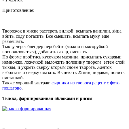
Приготовление:
Творожок в миске растереть вилкой, всыпать ванилин, яйца
вбить, соду погасить. Все смешать, всыпать муку, еще
размешать.
Тыкву через блендер перебейте (можно и мясорубкой
воспользоваться), добавить сахар, смешать.
По форме пройтись кусочком маслица, присыпать сухарями
немножко, ложечкой выложить половину творога, затем слой
тыквы, и укрыть сверху вторым слоем творога. Желток
взболтать и сверху смазать. Выпекать 25мин, подавая, полить
сметанкой.
Также хороший завтрак:
сырники из творога рецепт с фото
пошагово
.
Тыква, фаршированная яблоками и рисом