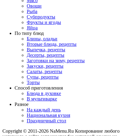
Мясо
Овощи
Рыба
Субпродукты
Фрукты и ягоды
Яйца
По типу блюд
Блины, оладьи
Вторые блюда, рецепты
Выпечка, рецепты
Десерты, рецепты
Заготовки на зиму, рецепты
Закуски, рецепты
Салаты, рецепты
Супы, рецепты
Торты
Способ приготовления
Блюда в духовке
В мультиварке
Разное
На каждый день
Национальная кухня
Праздничный стол
Copyright © 2011-2026 NaMenu.Ru Копирование любого