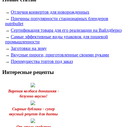
→
Отличия конвертов для новорожденных
→
Причины популярности стационарных блендеров
nutribullet
→
Сертификация товара для его реализации на Вайлдбериз
→
Самые эффективные виды упаковок для пищевой
промышленности
→
Заготовки на зиму
→
Вкусные пироги, приготовленные своими руками
→
Преимущества тортов под заказ
Интересные рецепты
Вареная колбаса домашняя -
безумно вкусно!
Сырные бублики - супер
вкусный рецепт для диеты
От этого средства