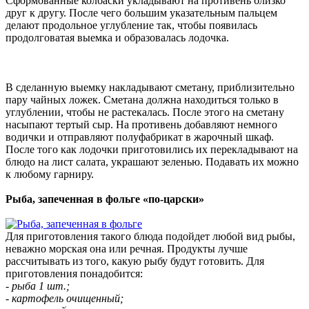
Сформованные колбаски укладывают на противень близко
друг к другу. После чего большим указательным пальцем
делают продольное углубление так, чтобы появилась
продолговатая выемка и образовалась лодочка.
В сделанную выемку накладывают сметану, приблизительно
пару чайных ложек. Сметана должна находиться только в
углублении, чтобы не растекалась. После этого на сметану
насыпают тертый сыр. На противень добавляют немного
водички и отправляют полуфабрикат в жарочный шкаф.
После того как лодочки приготовились их перекладывают на
блюдо на лист салата, украшают зеленью. Подавать их можно
к любому гарниру.
Рыба, запеченная в фольге «по-царски»
Для приготовления такого блюда подойдет любой вид рыбы,
неважно морская она или речная. Продукты лучше
рассчитывать из того, какую рыбу будут готовить. Для
приготовления понадобится:
- рыба 1 шт.;
- картофель очищенный;