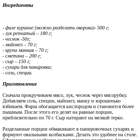
Ингредиенты
- филе куриное (можно разделать окорока)- 500 г;
- лук репчатый – 180 г;
- чеснок -50г;
- майонез – 70 г;
- крупа манная – 70 г;
- сметана – 200 г;
- сыр – 150 г;
- сухари для панировки;
- соль, специи.
Приготовление
Сначала прокручиваем мясо, лук, чеснок через мясорубку.
Добавляем соль, специи, майонез, манку и хорошенько
взбиваем. Фарш обогащается кислородом и становится более
пышным. После этого его делят на равные порции,
приблизительно по 70 г. Сыр натирают на мелкой терке.
Разделанные порции обмакивают в панировочных сухарях и
формуют овальными колбасками. Делать это удобнее на столе.