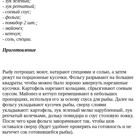
- лук зеленый;
- лук репчатый;
- соевый соус;
- фольга;
- помидор 2 шт.;
- майонез;
- кетчуп;
- соль, специи.
Приготовление
Рыбу потрошат, моют, натирают специями и солью, а затем
режут на порционные кусочки. Фольгу разрывают на большие
квадраты, чтобы можно было хорошо завернуть нарезанные
кусочки. Картофель нарезают кольцами, сбрызгивают соевым
соусом. Майонез и кетчуп перемешивают в небольших
пропорциях, используя его за основу соуса для рыбы. Далее на
фольгу укладывают кусочек рыбы, сверху слоями
укладывают: картофель, лук зеленый мелко нарубленный, лук
репчатый колечками, дольку помидора и соус столовую ложку.
После чего края фольги заворачивают так, чтобы шов
оставался сверху (будет удобнее проверять на готовность и не
вытечет сок готовившейся рыбы).