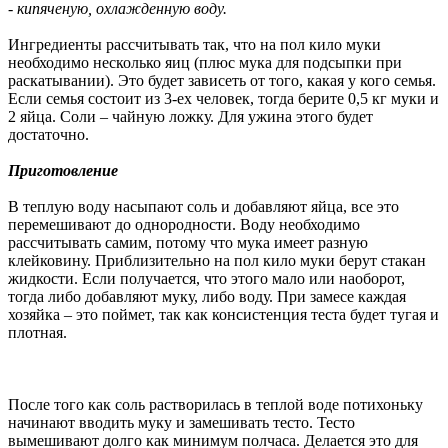
- кипяченую, охлажденную воду.
Ингредиенты рассчитывать так, что на пол кило муки
необходимо несколько яиц (плюс мука для подсыпки при
раскатывании). Это будет зависеть от того, какая у кого семья.
Если семья состоит из 3-ех человек, тогда берите 0,5 кг муки и
2 яйца. Соли – чайную ложку. Для ужина этого будет
достаточно.
Приготовление
В теплую воду насыпают соль и добавляют яйца, все это
перемешивают до однородности. Воду необходимо
рассчитывать самим, потому что мука имеет разную
клейковину. Приблизительно на пол кило муки берут стакан
жидкости. Если получается, что этого мало или наоборот,
тогда либо добавляют муку, либо воду. При замесе каждая
хозяйка – это поймет, так как консистенция теста будет тугая и
плотная.
После того как соль растворилась в теплой воде потихоньку
начинают вводить муку и замешивать тесто. Тесто
вымешивают долго как минимум полчаса. Делается это для