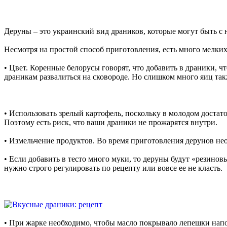
Деруны – это украинский вид драников, которые могут быть с 
Несмотря на простой способ приготовления, есть много мелки
• Цвет. Коренные белорусы говорят, что добавить в драники, ч
драникам развалиться на сковороде. Но слишком много яиц так
• Использовать зрелый картофель, поскольку в молодом доста
Поэтому есть риск, что ваши драники не прожарятся внутри.
• Измельчение продуктов. Во время приготовления дерунов необ
• Если добавить в тесто много муки, то деруны будут «резино
нужно строго регулировать по рецепту или вовсе ее не класть.
• При жарке необходимо, чтобы масло покрывало лепешки напо