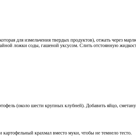
оторая для измельчения твердых продуктов), отжать через марлю
 чайной ложки соды, гашеной уксусом. Слить отстоянную жидкост
ртофель (около шести крупных клубней). Добавить яйцо, сметан
 картофельный крахмал вместо муки, чтобы не темнело тесто.