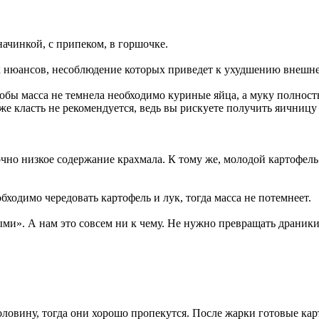
начинкой, с припеком, в горшочке.
х нюансов, несоблюдение которых приведет к ухудшению внешне
тобы масса не темнела необходимо куриные яйца, а муку полност
же класть не рекомендуется, ведь вы рискуете получить яичниц
точно низкое содержание крахмала. К тому же, молодой картофел
ходимо чередовать картофель и лук, тогда масса не потемнеет.
выми». А нам это совсем ни к чему. Не нужно превращать драни
ловину, тогда они хорошо пропекутся. После жарки готовые ка