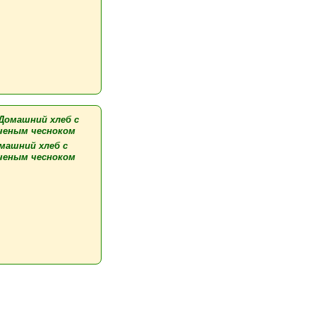
машний хлеб с
ченым чесноком