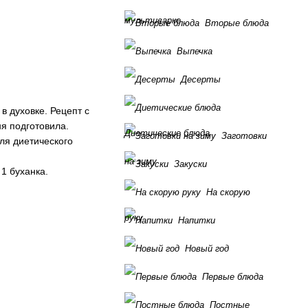
мультиварке
Вторые блюда
Выпечка
Десерты
в духовке. Рецепт с
ня подготовила.
Диетические блюда
Заготовки
для диетического
на зиму
Закуски
1 буханка.
На скорую
руку
Напитки
Новый год
Первые блюда
Постные