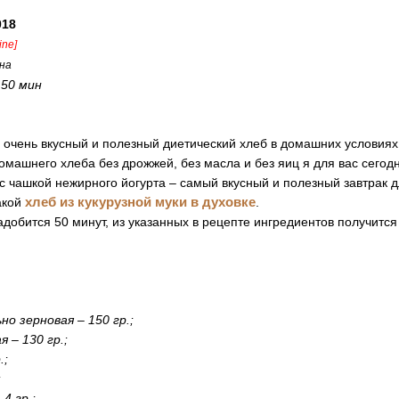
018
line]
на
:
50 мин
очень вкусный и полезный диетический хлеб в домашних условиях 
омашнего хлеба без дрожжей, без масла и без яиц я для вас сегод
 с чашкой нежирного йогурта – самый вкусный и полезный завтрак 
хлеб из кукурузной муки в духовке
акой
.
добится 50 минут, из указанных в рецепте ингредиентов получится 
но зерновая – 150 гр.;
 – 130 гр.;
.;
;
4 гр.;