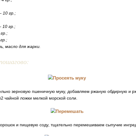
 10 гр.;
 10 гр.;
гр.;
гр.;
ль, масло для жарки.
пошагово:
ельно зерновую пшеничную муку, добавляем ржаную обдирную и р
2 чайной ложки мелкой морской соли.
орошок и пищевую соду, тщательно перемешиваем сыпучие ингре