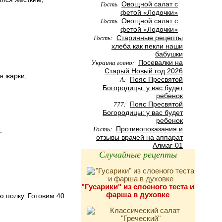
Гость
Овощной салат с
фетой «Лодочки»
Гость
Овощной салат с
фетой «Лодочки»
Гость:
Старинные рецепты
хлеба как пекли наши
бабушки
Украина говно:
Посевалки на
Старый Новый год 2026
я жарки,
А:
Пояс Пресвятой
Богородицы: у вас будет
ребенок
777:
Пояс Пресвятой
Богородицы: у вас будет
ребенок
Гость:
Противопоказания и
.
отзывы врачей на аппарат
Алмаг-01
Случайные рецепты
"Гусарики" из слоеного теста и
фарша в духовке
 полку. Готовим 40