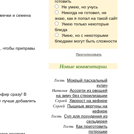
готовить
Не умею, но учусь
Никогда не готовил, не
емечки и семена
знаю, как я попал на такой сайт
Умею только некоторые
блюда
Умею, но с некоторыми
блюдами могут быть сложности
, чтобы приправы
Проголосовать
Новые комментарии
Гость
Мокрый пасхальный
кулич
Наталия
Ассорти из овощей
ефир сразу! В
на зиму без стерилизации
Сергей
Хворост на кефире
у лучше добавлять
Сергей
Пышные вергуны на
кефире
Гость
Суп для похудения из
сельдерея
Гость
Как приготовить
потрошки
ился жестким,