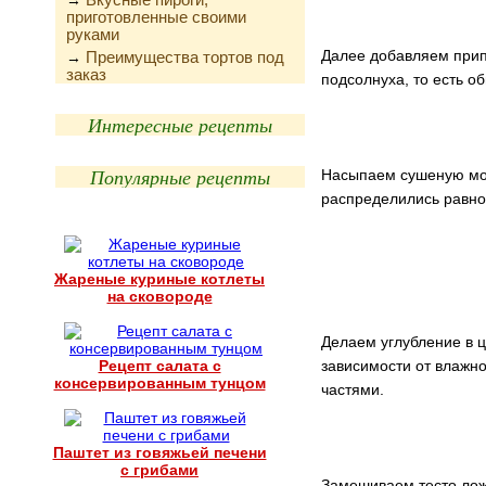
→
приготовленные своими
руками
Далее добавляем прип
Преимущества тортов под
→
заказ
подсолнуха, то есть о
Интересные рецепты
Популярные рецепты
Насыпаем сушеную мор
распределились равн
Жареные куриные котлеты
на сковороде
Делаем углубление в 
Рецепт салата с
зависимости от влажн
консервированным тунцом
частями.
Паштет из говяжьей печени
с грибами
Замешиваем тесто ложк