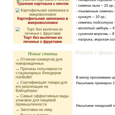
Тушеная картошка с мясом
- семена льна – 15 гр.;
- тыквенные семечки –
- кунжут – 10 гр.;
Картофельная запеканка в
микроволновке
- семечки подсолнуха –
- молотый имбирь – 4 
- сушеная морковь – 8 
Торт без выпечки из
- паприка, морская со
печенья с фруктами
Рецепт с фото 
Новые статьи
Отличия конвертов для
→
новорожденных
Причины популярности
→
стационарных блендеров
nutribullet
В миску просеиваем ц
Сертификация товара для
→
Насыпаем примерно 1\
его реализации на
Вайлдбериз
Самые эффективные виды
→
упаковок для пищевой
промышленности
Насыпаем пекарский п
Заготовки на зиму
→
Вкусные пироги,