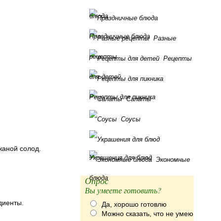
блюда
Праздничные блюда
Разные
рецепты
Рецепты
для детей
Рецепты для пикника
Салаты
Соусы
жаной солод.
Украшения для блюд
Экономные
блюда
Опрос
Вы умеете готовить?
диенты.
Да, хорошо готовлю
Можно сказать, что не умею