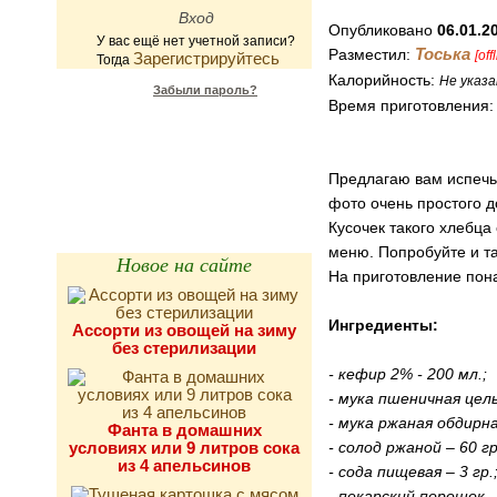
Опубликовано
06.01.2
У вас ещё нет учетной записи?
Тоська
Разместил:
[off
Зарегистрируйтесь
Тогда
Калорийность:
Не указа
Забыли пароль?
Время приготовления
Калькулятор
калорийности
Предлагаю вам испечь 
фото очень простого д
Кусочек такого хлебца
меню. Попробуйте и т
Новое на сайте
На приготовление пона
Ингредиенты:
Ассорти из овощей на зиму
без стерилизации
- кефир 2% - 200 мл.;
- мука пшеничная цель
- мука ржаная обдирная
Фанта в домашних
условиях или 9 литров сока
- солод ржаной – 60 гр
из 4 апельсинов
- сода пищевая – 3 гр.
- пекарский порошок – 