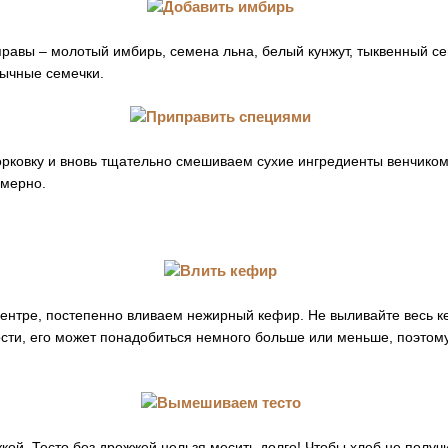
равы – молотый имбирь, семена льна, белый кунжут, тыквенный с
бычные семечки.
ковку и вновь тщательно смешиваем сухие ингредиенты венчиком
омерно.
центре, постепенно вливаем нежирный кефир. Не выливайте весь к
ости, его может понадобиться немного больше или меньше, поэтом
ой. Тесто без дрожжей нельзя месить долго! Чтобы хлеб не получ