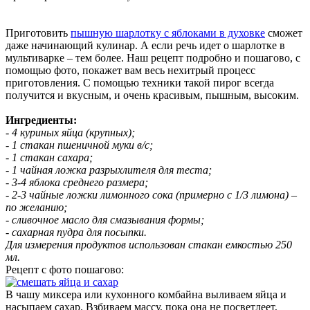
Приготовить
пышную шарлотку с яблоками в духовке
сможет
даже начинающий кулинар. А если речь идет о шарлотке в
мультиварке – тем более. Наш рецепт подробно и пошагово, с
помощью фото, покажет вам весь нехитрый процесс
приготовления. С помощью техники такой пирог всегда
получится и вкусным, и очень красивым, пышным, высоким.
Ингредиенты:
- 4 куриных яйца (крупных);
- 1 стакан пшеничной муки в/с;
- 1 стакан сахара;
- 1 чайная ложка разрыхлителя для теста;
- 3-4 яблока среднего размера;
- 2-3 чайные ложки лимонного сока (примерно с 1/3 лимона) –
по желанию;
- сливочное масло для смазывания формы;
- сахарная пудра для посыпки.
Для измерения продуктов использован стакан емкостью 250
мл.
Рецепт с фото пошагово:
В чашу миксера или кухонного комбайна выливаем яйца и
насыпаем сахар. Взбиваем массу, пока она не посветлеет,