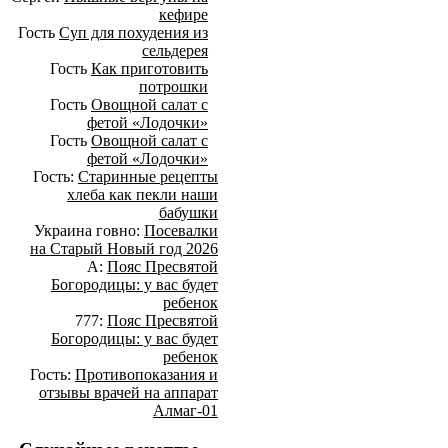
кефире
Гость
Суп для похудения из
сельдерея
Гость
Как приготовить
потрошки
Гость
Овощной салат с
фетой «Лодочки»
Гость
Овощной салат с
фетой «Лодочки»
Гость:
Старинные рецепты
хлеба как пекли наши
бабушки
Украина говно:
Посевалки
на Старый Новый год 2026
А:
Пояс Пресвятой
Богородицы: у вас будет
ребенок
777:
Пояс Пресвятой
Богородицы: у вас будет
ребенок
Гость:
Противопоказания и
отзывы врачей на аппарат
Алмаг-01