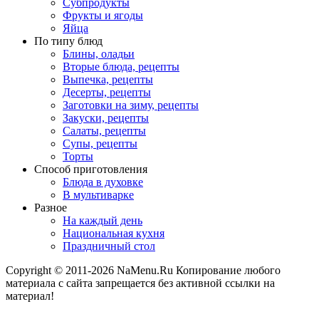
Субпродукты
Фрукты и ягоды
Яйца
По типу блюд
Блины, оладьи
Вторые блюда, рецепты
Выпечка, рецепты
Десерты, рецепты
Заготовки на зиму, рецепты
Закуски, рецепты
Салаты, рецепты
Супы, рецепты
Торты
Способ приготовления
Блюда в духовке
В мультиварке
Разное
На каждый день
Национальная кухня
Праздничный стол
Copyright © 2011-2026 NaMenu.Ru Копирование любого
материала с сайта запрещается без активной ссылки на
материал!