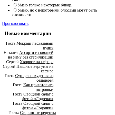
Умею только некоторые блюда
Умею, но с некоторыми блюдами могут быть
сложности
Проголосовать
Новые комментарии
Гость
Мокрый пасхальный
кулич
Наталия
Ассорти из овощей
на зиму без стерилизации
Сергей
Хворост на кефире
Сергей
Пышные вергуны на
кефире
Гость
Суп для похудения из
сельдерея
Гость
Как приготовить
потрошки
Гость
Овощной салат с
фетой «Лодочки»
Гость
Овощной салат с
фетой «Лодочки»
Гость:
Старинные рецепты