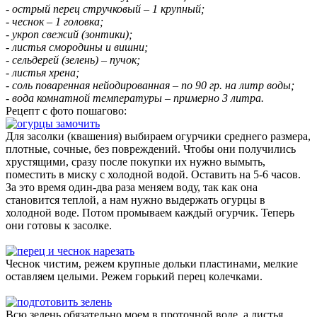
- острый перец стручковый – 1 крупный;
- чеснок – 1 головка;
- укроп свежий (зонтики);
- листья смородины и вишни;
- сельдерей (зелень) – пучок;
- листья хрена;
- соль поваренная нейодированная – по 90 гр. на литр воды;
- вода комнатной температуры – примерно 3 литра.
Рецепт с фото пошагово:
Для засолки (квашения) выбираем огурчики среднего размера,
плотные, сочные, без повреждений. Чтобы они получились
хрустящими, сразу после покупки их нужно вымыть,
поместить в миску с холодной водой. Оставить на 5-6 часов.
За это время один-два раза меняем воду, так как она
становится теплой, а нам нужно выдержать огурцы в
холодной воде. Потом промываем каждый огурчик. Теперь
они готовы к засолке.
Чеснок чистим, режем крупные дольки пластинами, мелкие
оставляем целыми. Режем горький перец колечками.
Всю зелень обязательно моем в проточной воде, а листья