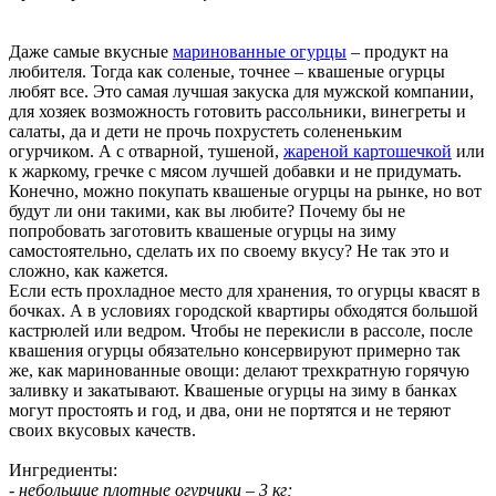
Даже самые вкусные
маринованные огурцы
– продукт на
любителя. Тогда как соленые, точнее – квашеные огурцы
любят все. Это самая лучшая закуска для мужской компании,
для хозяек возможность готовить рассольники, винегреты и
салаты, да и дети не прочь похрустеть солененьким
огурчиком. А с отварной, тушеной,
жареной картошечкой
или
к жаркому, гречке с мясом лучшей добавки и не придумать.
Конечно, можно покупать квашеные огурцы на рынке, но вот
будут ли они такими, как вы любите? Почему бы не
попробовать заготовить квашеные огурцы на зиму
самостоятельно, сделать их по своему вкусу? Не так это и
сложно, как кажется.
Если есть прохладное место для хранения, то огурцы квасят в
бочках. А в условиях городской квартиры обходятся большой
кастрюлей или ведром. Чтобы не перекисли в рассоле, после
квашения огурцы обязательно консервируют примерно так
же, как маринованные овощи: делают трехкратную горячую
заливку и закатывают. Квашеные огурцы на зиму в банках
могут простоять и год, и два, они не портятся и не теряют
своих вкусовых качеств.
Ингредиенты:
- небольшие плотные огурчики – 3 кг;