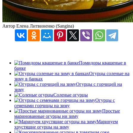
Автор Елена Литвиненко (Sangina)
Помидоры квашеные в
банке
Огурцы соленые на
зиму в банках
Огурцы с горчицей на
зиму
Соленые огурцы
Огурцы с
семенами горчицы на зиму
Простые
маринованные огурцы ни зиму
Маринуем
хрустящие огурцы на зиму