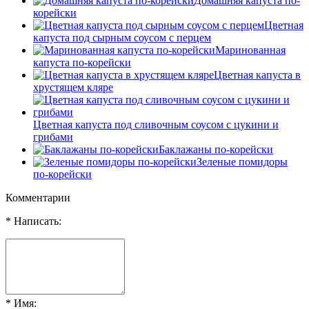
Домашняя капуста по-
корейски
Цветная
капуста под сырным соусом с перцем
Маринованная
капуста по-корейски
Цветная капуста в
хрустящем кляре
Цветная капуста под сливочным соусом с цукини и
грибами
Баклажаны по-корейски
Зеленые помидоры
по-корейски
Комментарии
* Написать:
* Имя: