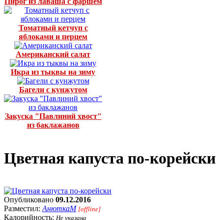
Пирог из лаваша с фаршем
Томатный кетчуп с
яблоками и перцем
Американский салат
Икра из тыквы на зиму
Багели с кунжутом
Закуска "Павлиний хвост"
из баклажанов
Цветная капуста по-корейски
Опубликовано
09.12.2016
Разместил:
АнюткаM
[offline]
Калорийность:
Не указана