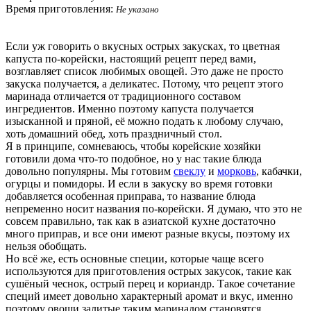
Время приготовления:
Не указано
Если уж говорить о вкусных острых закусках, то цветная
капуста по-корейски, настоящий рецепт перед вами,
возглавляет список любимых овощей. Это даже не просто
закуска получается, а деликатес. Потому, что рецепт этого
маринада отличается от традиционного составом
ингредиентов. Именно поэтому капуста получается
изысканной и пряной, её можно подать к любому случаю,
хоть домашний обед, хоть праздничный стол.
Я в принципе, сомневаюсь, чтобы корейские хозяйки
готовили дома что-то подобное, но у нас такие блюда
довольно популярны. Мы готовим
свеклу
и
морковь
, кабачки,
огурцы и помидоры. И если в закуску во время готовки
добавляется особенная приправа, то название блюда
непременно носит названия по-корейски. Я думаю, что это не
совсем правильно, так как в азиатской кухне достаточно
много приправ, и все они имеют разные вкусы, поэтому их
нельзя обобщать.
Но всё же, есть основные специи, которые чаще всего
используются для приготовления острых закусок, такие как
сушёный чеснок, острый перец и кориандр. Такое сочетание
специй имеет довольно характерный аромат и вкус, именно
поэтому овощи залитые таким маринадом становятся