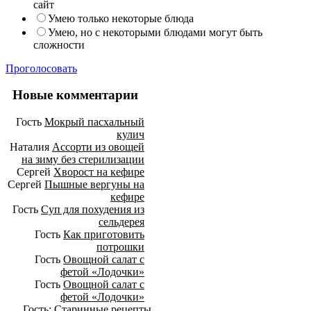
сайт
Умею только некоторые блюда
Умею, но с некоторыми блюдами могут быть
сложности
Проголосовать
Новые комментарии
Гость
Мокрый пасхальный
кулич
Наталия
Ассорти из овощей
на зиму без стерилизации
Сергей
Хворост на кефире
Сергей
Пышные вергуны на
кефире
Гость
Суп для похудения из
сельдерея
Гость
Как приготовить
потрошки
Гость
Овощной салат с
фетой «Лодочки»
Гость
Овощной салат с
фетой «Лодочки»
Гость:
Старинные рецепты