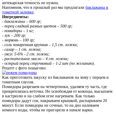
аптекарская точность не нужна.
Напомним, что в прошлый раз мы предлагали
баклажаны в
томатной заливке
.
Ингредиенты:
- баклажаны – 600 гр;
- перец сладкий разных цветов – 500 гр;
- помидоры – 1 кг;
- лук – 200 гр;
- морковь – 100 гр;
- соль поваренная крупная – 1,5 ст. ложки;
- сахар – 1 ст. ложка;
- уксус 5-6% - 2 ст. ложки;
- растительное масло – 4 ст. ложки;
- острый перец стручковый – 1-2 шт (по желанию).
Рецепт с фото пошагово:
Как приготовить закуску из баклажанов на зиму с перцем и
томатным соусом.
Помидоры разрезаем на четвертинки, удаляем ту часть, где
прикреплялась веточка. Не освобождая от кожицы, высыпаем
в кастрюлю и на слабом огне нагреваем. Как только
помидоры дадут сок, накрываем крышкой, распариваем 20
минут. Если помидоры не сочные, то на дно наливаем
немного воды, чтобы не пригорели в начале варки.