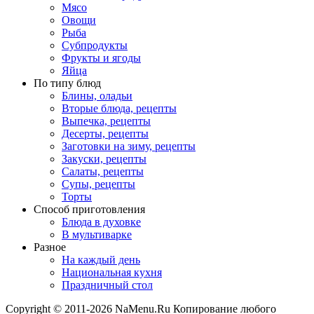
Мясо
Овощи
Рыба
Субпродукты
Фрукты и ягоды
Яйца
По типу блюд
Блины, оладьи
Вторые блюда, рецепты
Выпечка, рецепты
Десерты, рецепты
Заготовки на зиму, рецепты
Закуски, рецепты
Салаты, рецепты
Супы, рецепты
Торты
Способ приготовления
Блюда в духовке
В мультиварке
Разное
На каждый день
Национальная кухня
Праздничный стол
Copyright © 2011-2026 NaMenu.Ru Копирование любого