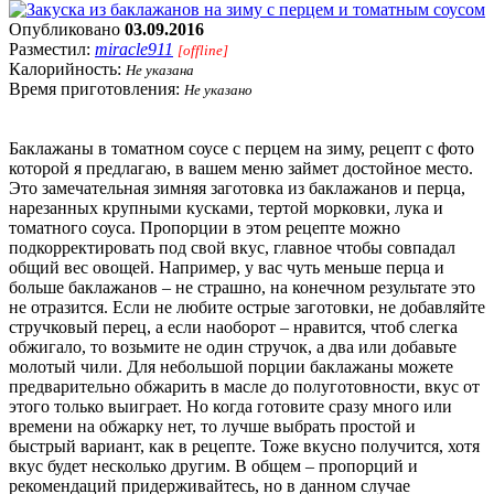
Опубликовано
03.09.2016
Разместил:
miracle911
[offline]
Калорийность:
Не указана
Время приготовления:
Не указано
Баклажаны в томатном соусе с перцем на зиму, рецепт с фото
которой я предлагаю, в вашем меню займет достойное место.
Это замечательная зимняя заготовка из баклажанов и перца,
нарезанных крупными кусками, тертой морковки, лука и
томатного соуса. Пропорции в этом рецепте можно
подкорректировать под свой вкус, главное чтобы совпадал
общий вес овощей. Например, у вас чуть меньше перца и
больше баклажанов – не страшно, на конечном результате это
не отразится. Если не любите острые заготовки, не добавляйте
стручковый перец, а если наоборот – нравится, чтоб слегка
обжигало, то возьмите не один стручок, а два или добавьте
молотый чили. Для небольшой порции баклажаны можете
предварительно обжарить в масле до полуготовности, вкус от
этого только выиграет. Но когда готовите сразу много или
времени на обжарку нет, то лучше выбрать простой и
быстрый вариант, как в рецепте. Тоже вкусно получится, хотя
вкус будет несколько другим. В общем – пропорций и
рекомендаций придерживайтесь, но в данном случае