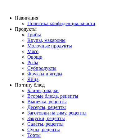
Навигация
Политика конфиденциальности
Продукты
Грибы
Крупы, макароны
Молочные продукты
Мясо
Овощи
Рыба
Субпродукты
Фрукты и ягоды
Яйца
По типу блюд
Блины, оладьи
Вторые блюда, рецепты
Выпечка, рецепты
Десерты, рецепты
Заготовки на зиму, рецепты
Закуски, рецепты
Салаты, рецепты
Супы, рецепты
Торты