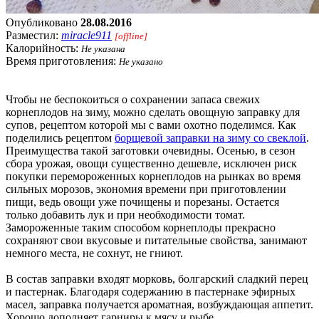
Опубликовано
28.08.2016
Разместил:
miracle911
[offline]
Калорийность:
Не указана
Время приготовления:
Не указано
Чтобы не беспокоиться о сохранении запаса свежих
корнеплодов на зиму, можно сделать овощную заправку для
супов, рецептом которой мы с вами охотно поделимся. Как
поделились рецептом
борщевой заправки на зиму со свеклой
.
Преимущества такой заготовки очевидны. Осенью, в сезон
сбора урожая, овощи существенно дешевле, исключен риск
покупки перемороженных корнеплодов на рынках во время
сильных морозов, экономия времени при приготовлении
пищи, ведь овощи уже почищены и порезаны. Остается
только добавить лук и при необходимости томат.
Замороженные таким способом корнеплоды прекрасно
сохраняют свои вкусовые и питательные свойства, занимают
немного места, не сохнут, не гниют.
В состав заправки входят морковь, болгарский сладкий перец
и пастернак. Благодаря содержанию в пастернаке эфирных
масел, заправка получается ароматная, возбуждающая аппетит.
Хорошо дополняет гарниры к мясу и рыбе.