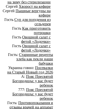
на зиму без стерилизации
Сергей
Хворост на кефире
Сергей
Пышные вергуны на
кефире
Гость
Суп для похудения из
сельдерея
Гость
Как приготовить
потрошки
Гость
Овощной салат с
фетой «Лодочки»
Гость
Овощной салат с
фетой «Лодочки»
Гость:
Старинные рецепты
хлеба как пекли наши
бабушки
Украина говно:
Посевалки
на Старый Новый год 2026
А:
Пояс Пресвятой
Богородицы: у вас будет
ребенок
777:
Пояс Пресвятой
Богородицы: у вас будет
ребенок
Гость:
Противопоказания и
отзывы врачей на аппарат