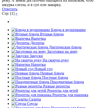
режу. А зимой достаточно ошпарить их кипятком, чтоб
шкурка слезла, и в суп или зажарку.
Ответить
Стр: [1]
»
Блюда в мультиварке
Вторые блюда
Выпечка
Десерты
Диетические блюда
Заготовки на зиму
Закуски
На скорую руку
Напитки
Новый год
Первые блюда
Постные блюда
Праздничные блюда
Разные рецепты
Рецепты для детей
Рецепты для пикника
Салаты
Соусы
Украшения для блюд