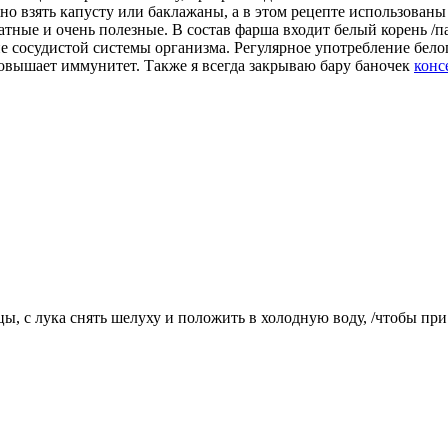
 взять капусту или баклажаны, а в этом рецепте использованы
тные и очень полезные. В состав фарша входит белый корень /па
ие сосудистой системы организма. Регулярное употребление бело
повышает иммунитет. Также я всегда закрываю бару баночек
конс
, с лука снять шелуху и положить в холодную воду, /чтобы при 