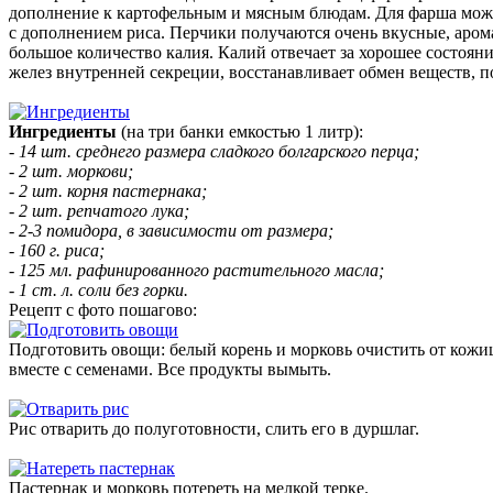
дополнение к картофельным и мясным блюдам. Для фарша можно
с дополнением риса. Перчики получаются очень вкусные, арома
большое количество калия. Калий отвечает за хорошее состоян
желез внутренней секреции, восстанавливает обмен веществ, 
Ингредиенты
(на три банки емкостью 1 литр):
- 14 шт. среднего размера сладкого болгарского перца;
- 2 шт. моркови;
- 2 шт. корня пастернака;
- 2 шт. репчатого лука;
- 2-3 помидора, в зависимости от размера;
- 160 г. риса;
- 125 мл. рафинированного растительного масла;
- 1 ст. л. соли без горки.
Рецепт с фото пошагово:
Подготовить овощи: белый корень и морковь очистить от кожицы
вместе с семенами. Все продукты вымыть.
Рис отварить до полуготовности, слить его в дуршлаг.
Пастернак и морковь потереть на мелкой терке.