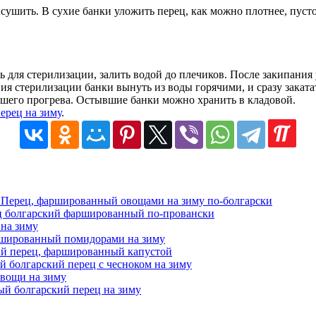
сушить. В сухие банки уложить перец, как можно плотнее, пус
 для стерилизации, залить водой до плечиков. После закипания
я стерилизации банки вынуть из воды горячими, и сразу закатать
ейшего прогрева. Остывшие банки можно хранить в кладовой.
ерец на зиму
.
Перец, фаршированный овощами на зиму по-болгарски
 болгарский фаршированный по-провански
на зиму
шированный помидорами на зиму
ий перец, фаршированный капустой
 болгарский перец с чесноком на зиму
вощи на зиму
й болгарский перец на зиму