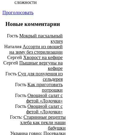
сложности
Проголосовать
Новые комментарии
Гость
Мокрый пасхальный
кулич
Наталия
Ассорти из овощей
на зиму без стерилизации
Сергей
Хворост на кефире
Сергей
Пышные вергуны на
кефире
Гость
Суп для похудения из
сельдерея
Гость
Как приготовить
потрошки
Гость
Овощной салат с
фетой «Лодочки»
Гость
Овощной салат с
фетой «Лодочки»
Гость:
Старинные рецепты
хлеба как пекли наши
бабушки
Украина говно:
Посевалки