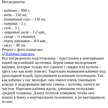
Ингредиенты:
- кабачки – 900 г,
- вода – 550 мл,
- томатный соус – 130 мл,
- паприка – 5 г,
- соль – 5 г,
- лавровый лист – 1-2 шт.,
- сахар – ½ стакана,
- перец горошком – 8-9 шт.,
- уксус – 80 мл.
Рецепт с фото пошагово:
Все ингредиенты подготовлены – приступаем к консервации
нашей вкуснейшей заготовки. Берем самые молоденькие
кабачки, которые только что сорвали с грядки или купили –
здесь уже как кому повезет. Тщательно вымываем кабачки под
прохладной водой, просушиваем кухонным полотенцем. Так
как кабачки у нас молодые, они имеют очень тоненькую
кожуру и недозревшие мягкие семена – поэтому, ничего не
чистим. Нарезаем кабачки вдоль, длинными полосками
средней толщины. Длину полосок отмеряем, чтобы они
вошли в банку в вертикальном положении, и не выглядывали
из нее.