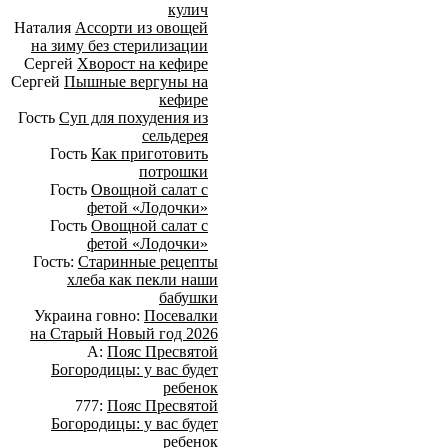
кулич
Наталия
Ассорти из овощей
на зиму без стерилизации
Сергей
Хворост на кефире
Сергей
Пышные вергуны на
кефире
Гость
Суп для похудения из
сельдерея
Гость
Как приготовить
потрошки
Гость
Овощной салат с
фетой «Лодочки»
Гость
Овощной салат с
фетой «Лодочки»
Гость:
Старинные рецепты
хлеба как пекли наши
бабушки
Украина говно:
Посевалки
на Старый Новый год 2026
А:
Пояс Пресвятой
Богородицы: у вас будет
ребенок
777:
Пояс Пресвятой
Богородицы: у вас будет
ребенок