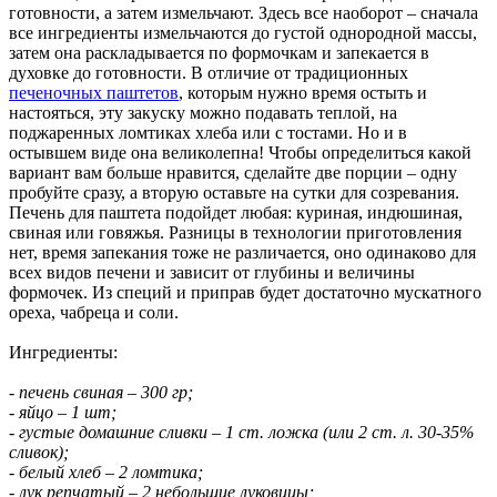
готовности, а затем измельчают. Здесь все наоборот – сначала
все ингредиенты измельчаются до густой однородной массы,
затем она раскладывается по формочкам и запекается в
духовке до готовности. В отличие от традиционных
печеночных паштетов
, которым нужно время остыть и
настояться, эту закуску можно подавать теплой, на
поджаренных ломтиках хлеба или с тостами. Но и в
остывшем виде она великолепна! Чтобы определиться какой
вариант вам больше нравится, сделайте две порции – одну
пробуйте сразу, а вторую оставьте на сутки для созревания.
Печень для паштета подойдет любая: куриная, индюшиная,
свиная или говяжья. Разницы в технологии приготовления
нет, время запекания тоже не различается, оно одинаково для
всех видов печени и зависит от глубины и величины
формочек. Из специй и приправ будет достаточно мускатного
ореха, чабреца и соли.
Ингредиенты:
- печень свиная – 300 гр;
- яйцо – 1 шт;
- густые домашние сливки – 1 ст. ложка (или 2 ст. л. 30-35%
сливок);
- белый хлеб – 2 ломтика;
- лук репчатый – 2 небольшие луковицы;