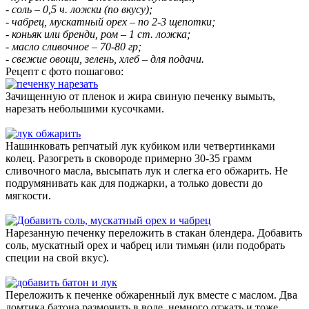
- соль – 0,5 ч. ложки (по вкусу);
- чабрец, мускатный орех – по 2-3 щепотки;
- коньяк или бренди, ром – 1 ст. ложка;
- масло сливочное – 70-80 гр;
- свежие овощи, зелень, хлеб – для подачи.
Рецепт с фото пошагово:
Зачищенную от пленок и жира свиную печенку вымыть,
нарезать небольшими кусочками.
Нашинковать репчатый лук кубиком или четвертинками
колец. Разогреть в сковороде примерно 30-35 грамм
сливочного масла, высыпать лук и слегка его обжарить. Не
подрумянивать как для поджарки, а только довести до
мягкости.
Нарезанную печенку переложить в стакан блендера. Добавить
соль, мускатный орех и чабрец или тимьян (или подобрать
специи на свой вкус).
Переложить к печенке обжаренный лук вместе с маслом. Два
ломтика батона размочить в воде, немного отжать и тоже