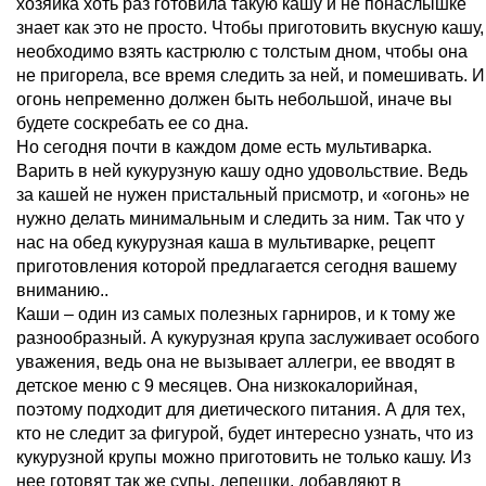
хозяйка хоть раз готовила такую кашу и не понаслышке
знает как это не просто. Чтобы приготовить вкусную кашу,
необходимо взять кастрюлю с толстым дном, чтобы она
не пригорела, все время следить за ней, и помешивать. И
огонь непременно должен быть небольшой, иначе вы
будете соскребать ее со дна.
Но сегодня почти в каждом доме есть мультиварка.
Варить в ней кукурузную кашу одно удовольствие. Ведь
за кашей не нужен пристальный присмотр, и «огонь» не
нужно делать минимальным и следить за ним. Так что у
нас на обед кукурузная каша в мультиварке, рецепт
приготовления которой предлагается сегодня вашему
вниманию..
Каши – один из самых полезных гарниров, и к тому же
разнообразный. А кукурузная крупа заслуживает особого
уважения, ведь она не вызывает аллегри, ее вводят в
детское меню с 9 месяцев. Она низкокалорийная,
поэтому подходит для диетического питания. А для тех,
кто не следит за фигурой, будет интересно узнать, что из
кукурузной крупы можно приготовить не только кашу. Из
нее готовят так же супы, лепешки, добавляют в