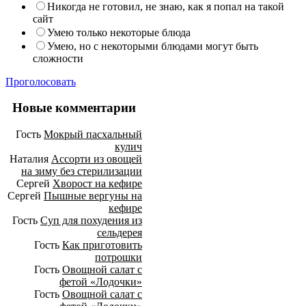
Никогда не готовил, не знаю, как я попал на такой
сайт
Умею только некоторые блюда
Умею, но с некоторыми блюдами могут быть
сложности
Проголосовать
Новые комментарии
Гость
Мокрый пасхальный
кулич
Наталия
Ассорти из овощей
на зиму без стерилизации
Сергей
Хворост на кефире
Сергей
Пышные вергуны на
кефире
Гость
Суп для похудения из
сельдерея
Гость
Как приготовить
потрошки
Гость
Овощной салат с
фетой «Лодочки»
Гость
Овощной салат с