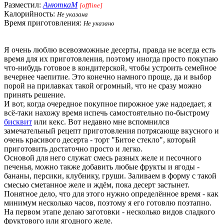
Разместил:
АнюткаM
[offline]
Калорийность:
Не указана
Время приготовления:
Не указано
Я очень люблю всевозможные десерты, правда не всегда есть
время для их приготовления, поэтому иногда просто покупаю
что-нибудь готовое в кондитерской, чтобы устроить семейное
вечернее чаепитие. Это конечно намного проще, да и выбор
порой на прилавках такой огромный, что не сразу можно
принять решение.
И вот, когда очередное покупное пирожное уже надоедает, я
всё-таки нахожу время испечь самостоятельно по-быстрому
бисквит
или кекс. Вот недавно мне вспомнился
замечательный рецепт приготовления потрясающе вкусного и
очень красивого десерта - торт "Битое стекло", который
приготовить достаточно просто и легко.
Основой для него служат смесь разных желе и песочного
печенья, можно также добавить любые фрукты и ягоды -
бананы, персики, клубнику, груши. Заливаем в форму с такой
смесью сметанное желе и ждём, пока десерт застынет.
Понятное дело, что для этого нужно определённое время - как
минимум несколько часов, поэтому я его готовлю поэтапно.
На первом этапе делаю заготовки - несколько видов сладкого
фруктового или ягодного желе.