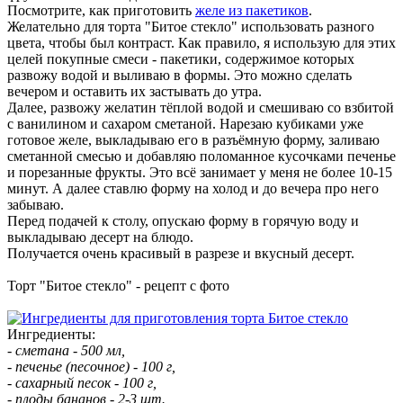
Посмотрите, как приготовить
желе из пакетиков
.
Желательно для торта "Битое стекло" использовать разного
цвета, чтобы был контраст. Как правило, я использую для этих
целей покупные смеси - пакетики, содержимое которых
развожу водой и выливаю в формы. Это можно сделать
вечером и оставить их застывать до утра.
Далее, развожу желатин тёплой водой и смешиваю со взбитой
с ванилином и сахаром сметаной. Нарезаю кубиками уже
готовое желе, выкладываю его в разъёмную форму, заливаю
сметанной смесью и добавляю поломанное кусочками печенье
и порезанные фрукты. Это всё занимает у меня не более 10-15
минут. А далее ставлю форму на холод и до вечера про него
забываю.
Перед подачей к столу, опускаю форму в горячую воду и
выкладываю десерт на блюдо.
Получается очень красивый в разрезе и вкусный десерт.
Торт "Битое стекло" - рецепт с фото
Ингредиенты:
- сметана - 500 мл,
- печенье (песочное) - 100 г,
- сахарный песок - 100 г,
- плоды бананов - 2-3 шт.,