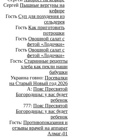
Сергей
Пышные вергуны на
кефире
Гость
Суп для похудения из
сельдерея
Гость
Как приготовить
потрошки
Гость
Овощной салат с
фетой «Лодочки»
Гость
Овощной салат с
фетой «Лодочки»
Гость:
Старинные рецепты
хлеба как пекли наши
бабушки
Украина говно:
Посевалки
на Старый Новый год 2026
А:
Пояс Пресвятой
Богородицы: у вас будет
ребенок
777:
Пояс Пресвятой
Богородицы: у вас будет
ребенок
Гость:
Противопоказания и
отзывы врачей на аппарат
Алмаг-01