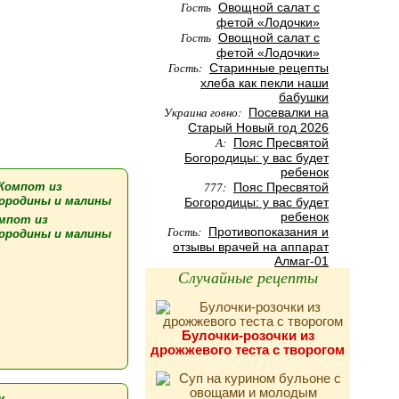
Гость
Овощной салат с
фетой «Лодочки»
Гость
Овощной салат с
фетой «Лодочки»
Гость:
Старинные рецепты
хлеба как пекли наши
бабушки
Украина говно:
Посевалки на
Старый Новый год 2026
А:
Пояс Пресвятой
Богородицы: у вас будет
ребенок
777:
Пояс Пресвятой
Богородицы: у вас будет
ребенок
мпот из
Гость:
Противопоказания и
ородины и малины
отзывы врачей на аппарат
Алмаг-01
Случайные рецепты
Булочки-розочки из
дрожжевого теста с творогом