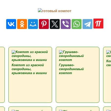
Ко
Компот из красной
Грушево-
см
смородины,
смородиновый
крыжовника и вишни
компот