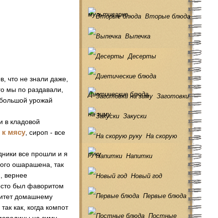
мультиварке
Вторые блюда
Выпечка
Десерты
в, что не знали даже,
его мы по раздавали,
Диетические блюда
Заготовки
ь большой урожай
на зиму
Закуски
и в кладовой
 к мясу
, сироп - все
На скорую
дники все прошли и я
руку
Напитки
ного ошарашена, так
и, вернее
Новый год
росто был фаворитом
Первые блюда
ритет домашнему
так как, когда компот
Постные