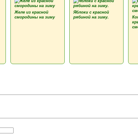
Желе из красной
Яблоки с красной
смородины на зиму
рябиной на зиму.
Ко
кр
см