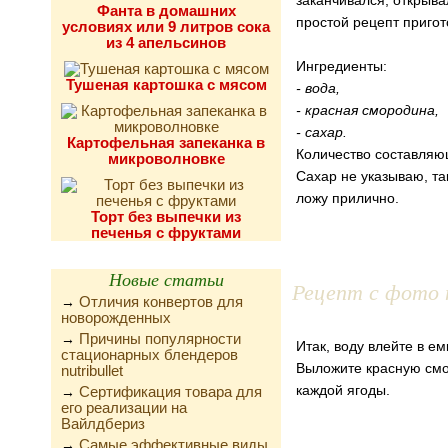
заканчивался, открыва
Фанта в домашних
простой рецепт пригот
условиях или 9 литров сока
из 4 апельсинов
Ингредиенты:
Тушеная картошка с мясом
- вода,
- красная смородина,
- сахар.
Картофельная запеканка в
Количество составляющ
микроволновке
Сахар не указываю, та
ложу прилично.
Торт без выпечки из
печенья с фруктами
Новые статьи
Рецепт с фото 
Отличия конвертов для
→
новорожденных
Причины популярности
→
Итак, воду влейте в ем
стационарных блендеров
Выложите красную смо
nutribullet
каждой ягоды.
Сертификация товара для
→
его реализации на
Вайлдбериз
Самые эффективные виды
→