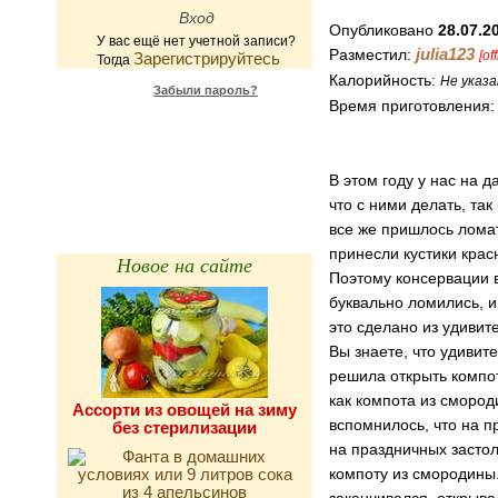
Опубликовано
28.07.2
У вас ещё нет учетной записи?
julia123
Разместил:
[of
Зарегистрируйтесь
Тогда
Калорийность:
Не указа
Забыли пароль?
Время приготовления
Калькулятор
калорийности
В этом году у нас на 
что с ними делать, так
все же пришлось ломат
принесли кустики кра
Новое на сайте
Поэтому консервации в
буквально ломились, и
это сделано из удивит
Вы знаете, что удивит
решила открыть компот
как компота из смород
Ассорти из овощей на зиму
вспомнилось, что на п
без стерилизации
на праздничных застол
компоту из смородины. 