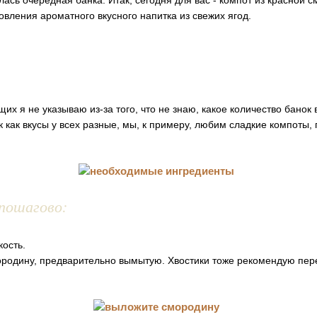
лась очередная банка. Итак, сегодня для вас - компот из красной 
овления ароматного вкусного напитка из свежих ягод.
их я не указываю из-за того, что не знаю, какое количество банок
к как вкусы у всех разные, мы, к примеру, любим сладкие компоты,
пошагово:
кость.
родину, предварительно вымытую. Хвостики тоже рекомендую пере