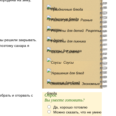
смородины на зиму,
блюда
Праздничные блюда
Разные
рецепты
Рецепты
 вы решили закрывать.
для детей
 поэтому сахара я
Рецепты для пикника
Салаты
Соусы
Украшения для блюд
Экономные
блюда
Опрос
брать и оторвать с
Вы умеете готовить?
Да, хорошо готовлю
Можно сказать, что не умею