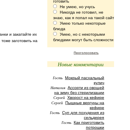
готовить
Не умею, но учусь
Никогда не готовил, не
знаю, как я попал на такой сайт
Умею только некоторые
блюда
анки и закатайте их
Умею, но с некоторыми
блюдами могут быть сложности
о тоже заготовить на
Проголосовать
Новые комментарии
Гость
Мокрый пасхальный
кулич
Наталия
Ассорти из овощей
на зиму без стерилизации
Сергей
Хворост на кефире
Сергей
Пышные вергуны на
кефире
Гость
Суп для похудения из
сельдерея
Гость
Как приготовить
потрошки