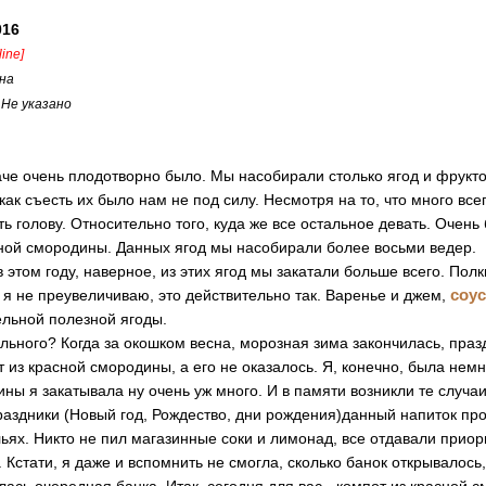
016
fline]
на
:
Не указано
даче очень плодотворно было. Мы насобирали столько ягод и фрукто
 как съесть их было нам не под силу. Несмотря на то, что много вс
ь голову. Относительно того, куда же все остальное девать. Очен
сной смородины. Данных ягод мы насобирали более восьми ведер.
 этом году, наверное, из этих ягод мы закатали больше всего. Полк
соус
 я не преувеличиваю, это действительно так. Варенье и джем,
ельной полезной ягоды.
ельного? Когда за окошком весна, морозная зима закончилась, праз
 из красной смородины, а его не оказалось. Я, конечно, была нем
ины я закатывала ну очень уж много. И в памяти возникли те случа
раздники (Новый год, Рождество, дни рождения)данный напиток п
ьях. Никто не пил магазинные соки и лимонад, все отдавали прио
Кстати, я даже и вспомнить не смогла, сколько банок открывалось, 