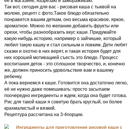
её в магазине, назрезаю и замораживаю.
Так вот, сегодня для вас - рисовая каша с тыквой на
молоке, рецепт с фото.Такое блюдо обязательно
понравится вашим деткам, оно весьма красивое, яркое,
ароматное. Можно по желанию добавить фрукты или
орехи, чтобы разнообразить вкус каши. Придумайте
какую-нибудь историю, например о зайчишке, который
любил такую кашку и стал сильным и ловким. Дети любят
сказки и охотно в них верят, и такая история будет для
них хорошей мотивацией съесть это блюдо. Процесс
воспитания деток - это сплошное творчество, и, конечно
же, должен приносить удовольствие вам и вашему
ребенку.
А пока вернемся к каше. Готовится она достаточно легко,
её не нужно даже помешивать: просто засыпаем
поочередно ингредиенты и ждем, когда она будет готова.
Рис для такой каши я советую брать круглый, он более
крахмалистый и вязкий.
Рецептура рассчитана на 3-4порции.