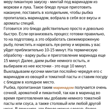
меру пикантную закуску - минтай под маринадом из
моркови и лука. Такое блюдо лучше приготовить
накануне, поставить в холодильник, чтобы рыбка
пропиталась маринадом, вобрала в себя все вкусы и
ароматы специй.
Готовится это блюдо действительно просто и довольно
быстро. Если организовать процесс готовки правильно,
то на подготовку, а это обработать свежемороженую
рыбу, почистить и нарезать лук-репку и морковь у вас
уйдет приблизительно 10-15 минут. На термическую
обработку - варку рыбы и приготовление маринада еще
15 минут. Далее, даем рыбке немного остыть, и
выбираем из нее косточки - это еще 10 минут.
Выкладываем кусочки минтая послойно чередуя его с
маринадом из овощей и томатной пасты и ставим посуду
с блюдом в холодное место.
Рыбка, пропитанная таким
маринадом
получается очень
сочной, ароматной и пикантной, так как в маринад во
время приготовления мы добавим немного томатной
пасты или соуса, а также столовый или любой другой
уксус. В принципе, это блюдо можно сделать более